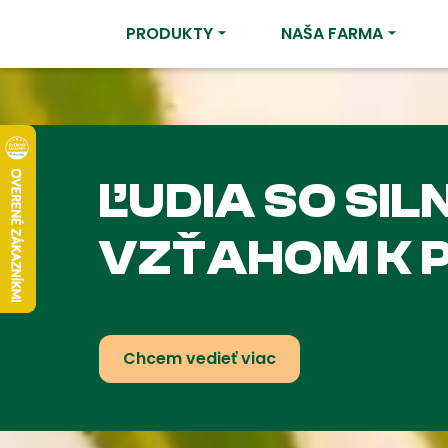
PRODUKTY
NAŠA FARMA
ĽUDIA SO SI
VZŤAHOM K 
Chcem vedieť viac