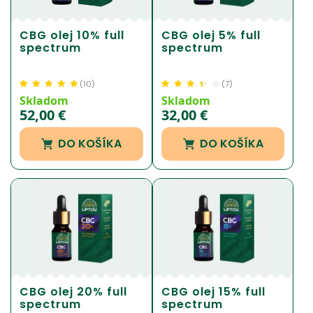
CBG olej 10% full
CBG olej 5% full
spectrum
spectrum
(
10
)
(
7
)
Hodnotenie
10
4.85
Hodnotenie
7
Skladom
Skladom
z 5 na základe
3.43
z 5 na
52,00
€
32,00
€
zákazníckej
základe
recenzie
zákazníckej
DO KOŠÍKA
DO KOŠÍKA
recenzie
CBG olej 20% full
CBG olej 15% full
spectrum
spectrum