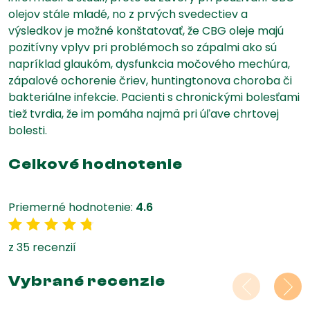
olejov stále mladé, no z prvých svedectiev a
výsledkov je možné konštatovať, že CBG oleje majú
pozitívny vplyv pri problémoch so zápalmi ako sú
napríklad glaukóm, dysfunkcia močového mechúra,
zápalové ochorenie čriev, huntingtonova choroba či
bakteriálne infekcie. Pacienti s chronickými bolesťami
tiež tvrdia, že im pomáha najmä pri úľave chrtovej
bolesti.
Celkové hodnotenie
Priemerné hodnotenie:
4.6
4.6 z 5
z 35 recenzií
Vybrané recenzie