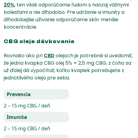
20%
, ten však odporúčame ľudom s naozaj vážnymi
bolesťami a nie dlhodobo. Pre udržanie si imunity a
dlhodobejšie užívanie odporúčame skôr menšie
koncentrácie.
CBG oleje dávkovanie
Rovnako ako pri
CBD
olejoch je potrebné si uvedomiť,
že jedna kvapka CBG olej 5% = 2,5 mg CBG, z čoho sa
už ďalej dá vypočítať, koľko kvapiek potrebujete z
jednotlivého oleja pre seba.
Prevencia
2 – 15 mg CBG / deň
Imunita
2 – 15 mg CBG / deň