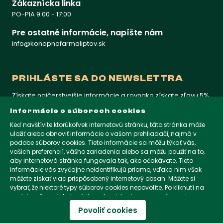
Zákaznícka linka
PO-PIA 9:00 - 17:00
Pre ostatné informácie, napíšte nám
info@konopnafarmaliptov.sk
PRIHLÁSTE SA DO NEWSLETTRA
Získate najčerstvejšie informácie a rovnako získate zľavu 5%
na prvý nákup
Informácie o súboroch cookies
Keď navštívite ktorúkoľvek internetovú stránku, táto stránka môže
uložiť alebo obnoviť informácie o vašom prehliadači, najmä v
KONOPNAFARMALIPTOV.SK
podobe súborov cookies. Tieto informácie sa môžu týkať vás,
vašich preferencií, vášho zariadenia alebo sa môžu použiť na to,
aby internetová stránka fungovala tak, ako očakávate. Tieto
KONOPNAFARMALIPTOV.CZ
informácie vás zvyčajne neidentifikujú priamo, vďaka nim však
môžete získať viac prispôsobený internetový obsah. Môžete si
vybrať, že niektoré typy súborov cookies nepovolíte. Po kliknutí na
nadpisy rôznych kategórií sa dozviete viac a zmeníte svoje
KONOPNAFARMALIPTOV.COM
predvolené nastavenia. Mali by ste však vedieť, že blokovanie
Povoliť cookies
niektorých súborov cookies môže ovplyvniť vašu skúsenosť so