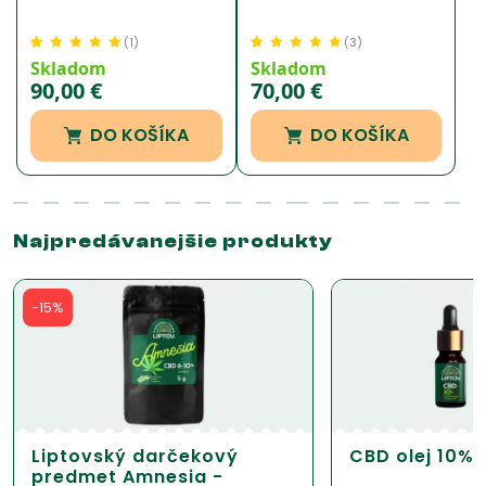
(
1
)
(
3
)
Hodnotenie
1
5.00
z
Hodnotenie
3
5.00
z
Skladom
Skladom
5 na základe
5 na základe
90,00
€
70,00
€
zákazníckej
zákazníckej
recenzie
recenzie
DO KOŠÍKA
DO KOŠÍKA
Najpredávanejšie produkty
-15%
Liptovský darčekový
CBD olej 10% 
predmet Amnesia -