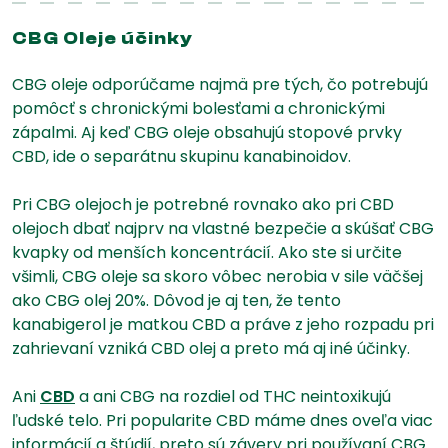
CBG Oleje účinky
CBG oleje odporúčame najmä pre tých, čo potrebujú
pomôcť s chronickými bolesťami a chronickými
zápalmi. Aj keď CBG oleje obsahujú stopové prvky
CBD, ide o separátnu skupinu kanabinoidov.
Pri CBG olejoch je potrebné rovnako ako pri CBD
olejoch dbať najprv na vlastné bezpečie a skúšať CBG
kvapky od menších koncentrácií. Ako ste si určite
všimli, CBG oleje sa skoro vôbec nerobia v sile väčšej
ako CBG olej 20%. Dôvod je aj ten, že tento
kanabigerol je matkou CBD a práve z jeho rozpadu pri
zahrievaní vzniká CBD olej a preto má aj iné účinky.
Ani
CBD
a ani CBG na rozdiel od THC neintoxikujú
ľudské telo. Pri popularite CBD máme dnes oveľa viac
informácií a štúdií, preto sú závery pri používaní CBG