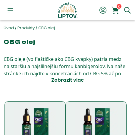
0
Úvod
/
Produkty
/
CBG olej
CBG olej
CBG oleje (vo fľaštičke ako CBG kvapky) patria medzi
najstaršiu a najslilnejšiu formu kanbigerolov. Na našej
stránke ich nájdte v koncetráciách od CBG 5% až po
Zobraziť viac
CBG 20%. Vyrábame si ich priamo na Liptove, ide o
slovenský výrobok. CBG oleje sú menej známou sestrou
CBD olejov, no patria medzi rastúci segment a to najmä
vďaka prvým objavom ich protizápalových učinkov.
Naše organické CBG oleje sú bez chemických prísad,
bez psychotropného THC, extrahované priamo z
konopy siatej.
Viac informácií o CBG olejoch