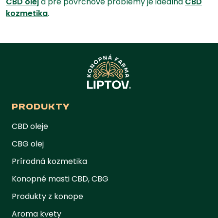
CBD olej
a pre povrchové problémy je ideálna
CBD
kozmetika
.
PRODUKTY
CBD oleje
CBG olej
Prírodná kozmetika
Konopné masti CBD, CBG
Produkty z konope
Aroma kvety