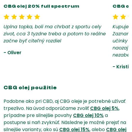
CBG olej 20% full spectrum
CBG ol
5 z 5
5 z 5
Uplna topka, boli ma chrbat z sportu cely
Kupujem
zivot, cca 3 tyzdne treba a potom to reálne
Zazname
začne byť citeľný rozdiel
učinky 
naozaj 
- Oliver
nezaber
- Kristi
CBG olej použitie
Podobne ako pri CBD, aj CBG oleje je potrebné užívať
trpezlivo. Na úvod odporúčame zvoliť
CBG olej 5%
,
prípadne pre silnejšie povahy
CBG olej 10%
a
postupne si naň zvyknúť. Následne je možné prejsť na
silnejšie varianty, ako sú
CBG olej 15%
, alebo
CBG olej