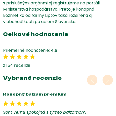
s príslušnými orgánmi aj registrujeme na portáli
Ministerstva hospodárstva. Preto je konopná
kozmetika od farmy Liptov taká rozšírená aj
v obchodíkoch po celom Slovensku.
Celkové hodnotenie
Priemerné hodnotenie:
4.6
4.6 z 5
z 154 recenzií
Vybrané recenzie
Konopný balzam premium
5 z 5
Som veľmi spokojná s týmto balzamom,