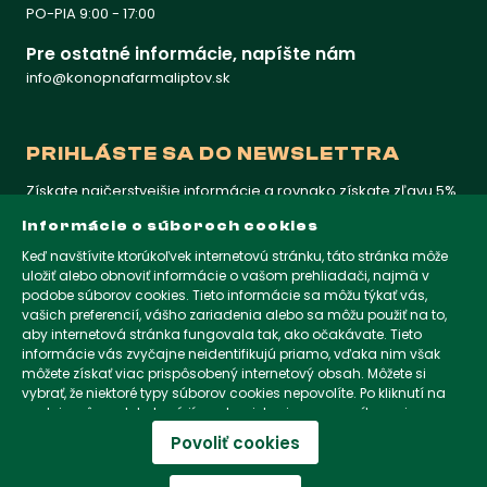
PO-PIA 9:00 - 17:00
Pre ostatné informácie, napíšte nám
info@konopnafarmaliptov.sk
PRIHLÁSTE SA DO NEWSLETTRA
Získate najčerstvejšie informácie a rovnako získate zľavu 5%
na prvý nákup
Informácie o súboroch cookies
Keď navštívite ktorúkoľvek internetovú stránku, táto stránka môže
uložiť alebo obnoviť informácie o vašom prehliadači, najmä v
KONOPNAFARMALIPTOV.SK
podobe súborov cookies. Tieto informácie sa môžu týkať vás,
vašich preferencií, vášho zariadenia alebo sa môžu použiť na to,
aby internetová stránka fungovala tak, ako očakávate. Tieto
KONOPNAFARMALIPTOV.CZ
informácie vás zvyčajne neidentifikujú priamo, vďaka nim však
môžete získať viac prispôsobený internetový obsah. Môžete si
vybrať, že niektoré typy súborov cookies nepovolíte. Po kliknutí na
nadpisy rôznych kategórií sa dozviete viac a zmeníte svoje
KONOPNAFARMALIPTOV.COM
predvolené nastavenia. Mali by ste však vedieť, že blokovanie
Povoliť cookies
niektorých súborov cookies môže ovplyvniť vašu skúsenosť so
stránkou a služby, ktoré vám môžeme ponúknuť.
Viac informácií o
© 2026 Konopná Farma Trade s. r. o. Všetky práva