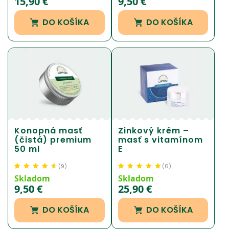
15,90
€
9,50
€
základe
základe
zákazníckej
zákazníckej
DO KOŠÍKA
DO KOŠÍKA
recenzie
recenzie
Konopná masť
Zinkový krém –
(čistá) premium
masť s vitamínom
50 ml
E
(
9
)
(
6
)
Hodnotenie
9
4.61
Hodnotenie
6
4.92
Skladom
Skladom
z 5 na základe
z 5 na základe
9,50
€
25,90
€
zákazníckej
zákazníckej
recenzie
recenzie
DO KOŠÍKA
DO KOŠÍKA