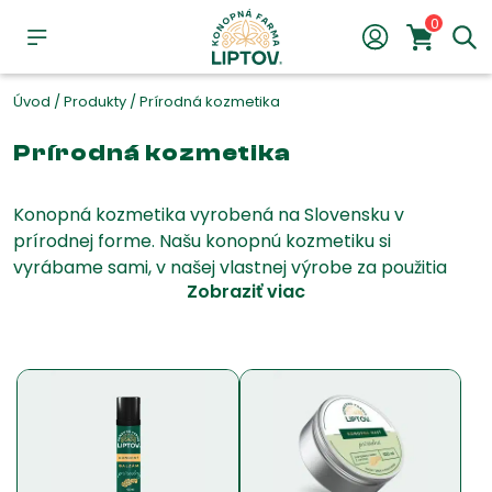
0
Úvod
/
Produkty
/
Prírodná kozmetika
Prírodná kozmetika
Konopná kozmetika vyrobená na Slovensku v
prírodnej forme. Našu konopnú kozmetiku si
vyrábame sami, v našej vlastnej výrobe za použitia
Zobraziť viac
nami dopestovaného certifikovaného konope.
Konopný balzam patrí medzi naše unikáty, výborne
hydratuje a regeneruje pery. Konopná masť základná
slúži ako podklad aj pre verziu s mätou a levanduľou,
ktoré ďalej dorábame za pomoci esenciálnych olejov
pre ešte lepší zážitok a vôňu konopnej kozmetiky.
Viac informácií o konopnej kozmetike