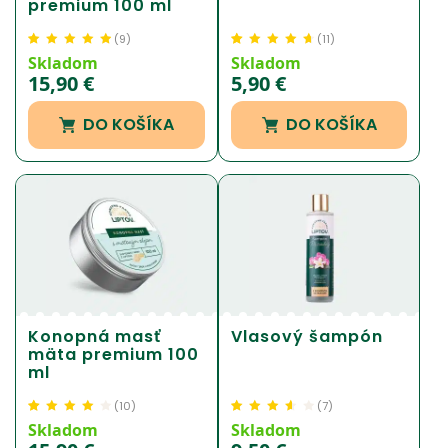
premium 100 ml
(
9
)
(
11
)
Hodnotenie
9
4.83
Hodnotenie
11
4.64
Skladom
Skladom
z 5 na základe
z 5 na základe
15,90
€
5,90
€
zákazníckej
zákazníckej
recenzie
recenzie
DO KOŠÍKA
DO KOŠÍKA
Konopná masť
Vlasový šampón
mäta premium 100
ml
(
10
)
(
7
)
Hodnotenie
10
Hodnotenie
6
Skladom
Skladom
4.20
z 5 na
3.58
z 5 na