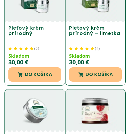
Pleťový krém
Pleťový krém
prírodný
prírodný – limetka
(
2
)
(
2
)
Hodnotenie
1
5.00
z
Hodnotenie
1
5.00
z
Skladom
Skladom
5 na základe
5 na základe
30,00
€
30,00
€
zákazníckej
zákazníckej
recenzie
recenzie
DO KOŠÍKA
DO KOŠÍKA