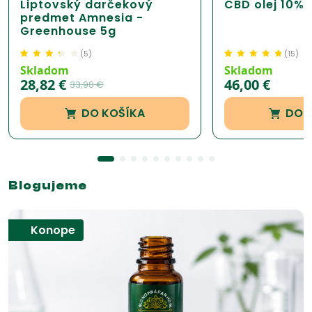
Liptovský darčekový
CBD olej 10% 
predmet Amnesia -
Greenhouse 5g
(
5
)
(
15
)
Hodnotenie
5
Hodnotenie
15
4.73
Skladom
Skladom
3.30
z 5 na
z 5 na základe
28,82
€
46,00
€
33,90
€
základe
zákazníckej
zákazníckej
recenzie
DO KOŠÍKA
DO 
recenzie
Blogujeme
Konope