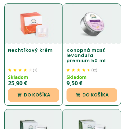
Nechtíkový krém
Konopná masť
levanduľa
premium 50 ml
(
7
)
(
12
)
Hodnotenie
7
Hodnotenie
12
4.63
Skladom
Skladom
3.71
z 5 na
z 5 na základe
25,90
€
9,50
€
základe
zákazníckej
zákazníckej
recenzie
DO KOŠÍKA
DO KOŠÍKA
recenzie