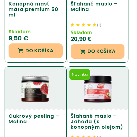
Konopná masť
Šľahané maslo –
mäta premium 50
Malina
ml
(
1
)
Skladom
Hodnotenie
1
5.00
z
Skladom
9,50
€
5 na základe
20,90
€
zákazníckej
recenzie
DO KOŠÍKA
DO KOŠÍKA
Novinka
Cukrový peeling –
Šlahané maslo –
Malina
Jahoda (s
konopným olejom)