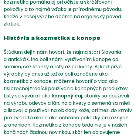
kozmetika pomáha aj pri očiste a skrášľovaní
pokožky a to najmä vďaka je prírodnému pôvodu,
keďže v našej výrobe dbáme na organický pôvod
zložiek.
História a kozmetika z konope
Štúdium dejín nám hovorí, že najmä starí Slovania
a antická Čína boli známi využívaním konope od
semien, cez stonky a listy až po kvety. Aj keď prvé
výrobky by dnes už ťažko boli označené ako
kozmetika z konope, môžeme hovoriť o viac ako
tisícročnej tradícii používania konopných produktov.
Listy sa vyvárali ako
konopný čaj
, stonky sa používali
na výrobu odevov a lán, no a kvety a semená sa mleli
a lisovali a používali na obklady kože, prímesi do krmív
pre zvieratá alebo ako ochrana pokožky pri rôznych
zraneniach. Kozmetika z konope teda nie je v našich
končinách žiadnou novinkou, skôr len objavujeme