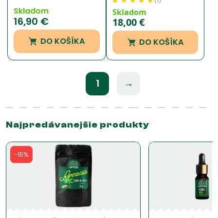
(
1
)
Skladom
Hodnotenie
1
5.00
z
Skladom
16,90
€
5 na základe
18,00
€
zákazníckej
recenzie
DO KOŠÍKA
DO KOŠÍKA
1
→
Najpredávanejšie produkty
-15%