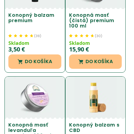
Konopný balzam
Konopná masť
premium
(čistá) premium
100 ml
(
39
)
(
30
)
Hodnotenie
39
4.71
Hodnotenie
30
4.73
Skladom
Skladom
z 5 na základe
z 5 na základe
3,50
€
15,90
€
zákazníckej
zákazníckej
recenzie
recenzie
DO KOŠÍKA
DO KOŠÍKA
Konopná masť
Konopný balzam s
levanduľa
CBD