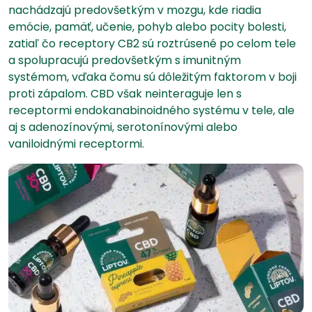
nachádzajú predovšetkým v mozgu, kde riadia
emócie, pamäť, učenie, pohyb alebo pocity bolesti,
zatiaľ čo receptory CB2 sú roztrúsené po celom tele
a spolupracujú predovšetkým s imunitným
systémom, vďaka čomu sú dôležitým faktorom v boji
proti zápalom. CBD však neinteraguje len s
receptormi endokanabinoidného systému v tele, ale
aj s adenozínovými, serotonínovými alebo
vaniloidnými receptormi.