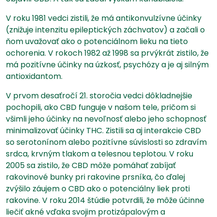
V roku 1981 vedci zistili, že má antikonvulzívne účinky
(znižuje intenzitu epileptických záchvatov) a začali o
ňom uvažovať ako o potenciálnom lieku na tieto
ochorenia. V rokoch 1982 až 1998 sa prvýkrát zistilo, že
má pozitívne účinky na úzkosť, psychózy a je aj silným
antioxidantom.
V prvom desaťročí 21. storočia vedci dôkladnejšie
pochopili, ako CBD funguje v našom tele, pričom si
všimli jeho účinky na nevoľnosť alebo jeho schopnosť
minimalizovať účinky THC. Zistili sa aj interakcie CBD
so serotonínom alebo pozitívne súvislosti so zdravím
srdca, krvným tlakom a telesnou teplotou. V roku
2005 sa zistilo, že CBD môže pomáhať zabíjať
rakovinové bunky pri rakovine prsníka, čo ďalej
zvýšilo záujem o CBD ako o potenciálny liek proti
rakovine. V roku 2014 štúdie potvrdili, že môže účinne
liečiť akné vďaka svojim protizápalovým a