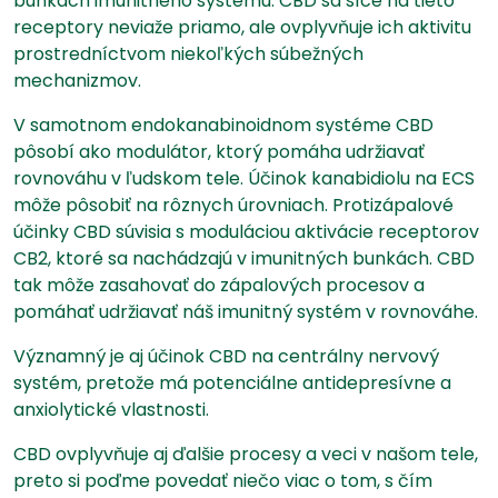
bunkách imunitného systému. CBD sa síce na tieto
receptory neviaže priamo, ale ovplyvňuje ich aktivitu
prostredníctvom niekoľkých súbežných
mechanizmov.
V samotnom endokanabinoidnom systéme CBD
pôsobí ako modulátor, ktorý pomáha udržiavať
rovnováhu v ľudskom tele. Účinok kanabidiolu na ECS
môže pôsobiť na rôznych úrovniach. Protizápalové
účinky CBD súvisia s moduláciou aktivácie receptorov
CB2, ktoré sa nachádzajú v imunitných bunkách. CBD
tak môže zasahovať do zápalových procesov a
pomáhať udržiavať náš imunitný systém v rovnováhe.
Významný je aj účinok CBD na centrálny nervový
systém, pretože má potenciálne antidepresívne a
anxiolytické vlastnosti.
CBD ovplyvňuje aj ďalšie procesy a veci v našom tele,
preto si poďme povedať niečo viac o tom, s čím