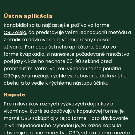
Ústna aplikácia
Kanabidiol sa tu najčastejšie požíva vo forme
CBD oleja
, čo predstavuje veľmi jednoduchú metódu a
z hľadiska dávkovania aj veľmi presný spôsob
užívania. Pomocou ústneho aplikátora, často vo
forme kvapkadla, si nanesiete požadované množstvo
pod jazyk, kde ho necháte 60-90 sekúnd pred
prehltnutím. Veľmi veľkou výhodou tohto použitia
CBD je, že umožňuje rýchle vstrebávanie do krvného
obehu, a to vedie k rýchlemu nástupu účinku.
Kapsle
Pre milovníkov rôznych výživových doplnkov a
vitamínov, ktoré sa dodávajú v kapsulovej forme, je
možné CBD zakúpiť aj v tejto forme. Toto dávkovanie
je veľmi jednoduché. Výhodou je, že každá kapsula
obsahuje presné množstvo CBD, vďaka čomu môžete