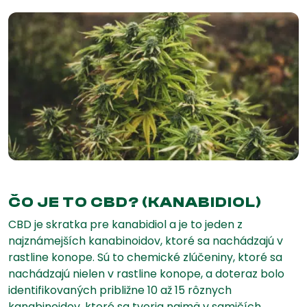
ČO JE TO CBD? (KANABIDIOL)
CBD je skratka pre kanabidiol a je to jeden z
najznámejších kanabinoidov, ktoré sa nachádzajú v
rastline konope. Sú to chemické zlúčeniny, ktoré sa
nachádzajú nielen v rastline konope, a doteraz bolo
identifikovaných približne 10 až 15 rôznych
kanabinoidov, ktoré sa tvoria najmä v samičích