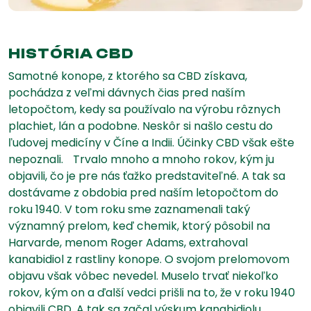
HISTÓRIA CBD
Samotné konope, z ktorého sa CBD získava,
pochádza z veľmi dávnych čias pred naším
letopočtom, kedy sa používalo na výrobu rôznych
plachiet, lán a podobne. Neskôr si našlo cestu do
ľudovej medicíny v Číne a Indii. Účinky CBD však ešte
nepoznali. Trvalo mnoho a mnoho rokov, kým ju
objavili, čo je pre nás ťažko predstaviteľné. A tak sa
dostávame z obdobia pred naším letopočtom do
roku 1940. V tom roku sme zaznamenali taký
významný prelom, keď chemik, ktorý pôsobil na
Harvarde, menom Roger Adams, extrahoval
kanabidiol z rastliny konope. O svojom prelomovom
objavu však vôbec nevedel. Muselo trvať niekoľko
rokov, kým on a ďalší vedci prišli na to, že v roku 1940
objavili CBD. A tak sa začal výskum kanabidiolu.