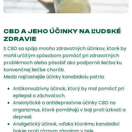
CBD A JEHO ÚČINKY NA ĽUDSKÉ
ZDRAVIE
S CBD sa spája mnoho zdravotných účinkov, ktoré by
mohli určitým spôsobom pomôcť pri zdravotných
problémoch alebo pôsobiť ako podporná liečba ku
konvenčnej liečbe chorôb.
Medzi najčastejšie účinky kanabidiolu patria:
Antikonvulzívny účinok, ktorý by mal pomôcť pri
epilepsii a záchvatoch.
Anxiolytické a antidepresívne účinky CBD na
organizmus, ktoré pomáhajú v boji proti úzkosti a
depresii.
Analgetický účinok, vďaka ktorému kanabidiol
bojuje proti rôznym zápalom v tele.