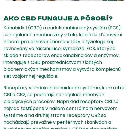
AKO CBD FUNGUJE A PÔSOBÍ?
Kanabidiol (CBD) a endokanabinoidný systém (ECS)
sú regulačné mechanizmy v tele, ktoré sú kľúčovými
hráčmi pri udržiavaní homeostázy a fyziologickej
rovnováhy vo fascinujúcej symbióze. ECS, ktorý sa
skladá z receptorov, endokanabinoidov a enzýmov,
interaguje s CBD prostredníctvom zložitých
biochemických mechanizmov a vytvára komplexnú
sieť vzájomnej regulácie.
Receptory v endokanabinoidnom systéme, konkrétne
CB1 a CB2, sa podieľajú na regulácii mnohých
biologických procesov. Napríklad receptory CB1 sú
najviac zastúpené v našom centrálnom nervovom
systéme a na druhej strane receptory CB2 sa
nachádzajú prevažne v periférnych tkanivách a