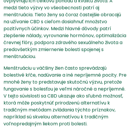
ovplyvňujú ich celkovú pohodu a kvalitu života. A
medzi tieto výzvy vo všeobecnosti patrí aj
menštruácia. Tieto ženy sa čoraz častejšie obracajú
na užívanie CBD s cieľom dosiahnuť množstvo
pozitívnych účinkov. Medzi hlavné dôvody patrí
zlepšenie nálady, vyrovnanie hormónov, optimalizácia
črevnej flóry, podpora zdravého sexuálneho života a
predovšetkým zmiernenie bolesti spojenej s
menštruáciou.
Menštruáciu u väčšiny žien často sprevádzajú
bolestivé kŕče, nadúvanie a iné nepríjemné pocity. Pre
mnohé ženy to predstavuje skutočnú výzvu, pretože
fungovanie s bolesťou je veľmi náročné a nepríjemné.
V tejto súvislosti sa CBD ukazuje ako sľubná možnosť,
ktorá môže poskytnúť prirodzenú alternatívu k
tradičným metódam zvládania týchto príznakov,
napríklad sú skvelou alternatívou k tradičným
voľnopredajným liekom proti bolesti.