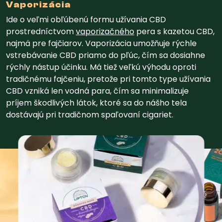
Vaporizácia
Ide o veľmi obľúbenú formu užívania CBD
prostredníctvom
vaporizačného
pera s kazetou CBD,
najmä pre fajčiarov. Vaporizácia umožňuje rýchle
vstrebávanie CBD priamo do pľúc, čím sa dosiahne
rýchly nástup účinku. Má tiež veľkú výhodu oproti
tradičnému fajčeniu, pretože pri tomto type užívania
CBD vzniká len vodná para, čím sa minimalizuje
príjem škodlivých látok, ktoré sa do nášho tela
dostávajú pri tradičnom spaľovaní cigariet.