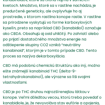
kvetoch. Množstvo, ktoré sa v rastline nachádza, je
predurčené geneticky, ale ovplyvňuje ho aj
prostredie, v ktorom rastlina konope rastie. V rastline
sa prirodzene vyskytujú vo forme karboxylových
kyselín, preto sa napríklad CBD (kanabidiol) označuje
ako CBDA. Obsahujú aj oxid uhličitý. Po zahriatí alebo
po prijatí dostatočného množstva energie na
odštiepenie skupiny CO2 vzniká “neutrálny
kanabinoid”, ktorým je v tomto prípade CBD. Tento
proces sa nazýva dekarboxylácia.
CBD má podobnú chemickú štruktúru ako iný, možno
ešte známejší kanabinoid THC (delta-9-
tetrahydrokanabinol), ale výrazne sa líši svojimi
vlastnosťami.
CBD je po THC druhou najrozšírenejšou látkou v
konope. Veľmi dôležitou vecou, ktorú treba povedať o
kanabidiole, je, že nevyvoláva stav eufórie a opojenia,