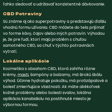
ľahko sledovať a udržiavať konzistentné dávkovanie.
CBD Potraviny
Sú známe aj ako superpotraviny a predstavujú ďalšiu
vhodnú formu užívania. CBD môžete do tela prijímať
vo forme kávy, čajov alebo iných potravín. Výhodou
je, že pre ľudí, ktorí majú problém s chuťou
samotného CBD, sa chuť v týchto potravinách
vytratí.
Lokálne aplikácie
Kozmetika s obsahom CBD, ktorá zahŕňa rôzne
krémy,
masti
, šampóny a balzamy, má širokú škálu
výhod. Účinne hydratuje pokožku, má protizápalové a
bolesť zmierňujúce vlastnosti. Ak máte akékoľvek
kožné problémy alebo bolesti svalov, lokálna
aplikácia kanabidiolu na postihnuté miesto je
výbornou formou.