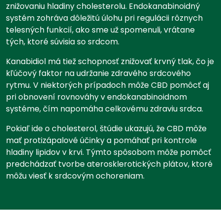
znižovaniu hladiny cholesterolu. Endokanabinoidný
systém zohráva dôležitú úlohu pri regulácii rôznych
telesných funkcií, ako sme už spomenuli, vrátane
tých, ktoré súvisia so srdcom.
Kanabidiol má tiež schopnosť znižovať krvný tlak, čo je
kľúčový faktor na udržanie zdravého srdcového
rytmu. V niektorých prípadoch môže CBD pomôcť aj
pri obnovení rovnováhy v endokanabinoidnom
systéme, čím napomáha celkovému zdraviu srdca.
Pokiaľ ide o cholesterol, štúdie ukazujú, že CBD môže
mať protizápalové účinky a pomáhať pri kontrole
hladiny lipidov v krvi. Týmto spôsobom môže pomôcť
predchádzať tvorbe aterosklerotických plátov, ktoré
môžu viesť k srdcovým ochoreniam.