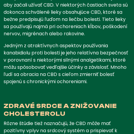
aby začali užívať CBD. V niektorých častiach sveta sú
dokonca schválené lieky obsahujúce CBD, ktoré sa
bežne predpisujú ľuďom na liečbu bolesti. Tieto lieky
sa používajú najmä pri ochoreniach kĺbov, poškodení
nervov, migrénach alebo rakovine.
Jedným z atraktívnych aspektov používania
kanabidiolu proti bolesti je jeho relatívna bezpečnosť
v porovnaní s niektorými silnými analgetikami, ktoré
môžu spôsobovať vedľajšie účinky a závislosť. Mnoho
ľudí sa obracia na CBD s cieľom zmierniť bolesť
spojenú s chronickými ochoreniami.
ZDRAVÉ SRDCE A ZNIŽOVANIE
CHOLESTEROLU
Rôzne štúdie tiež naznačujú, že CBD môže mať
pozitívny vplyv na srdcový systém a prispievať k