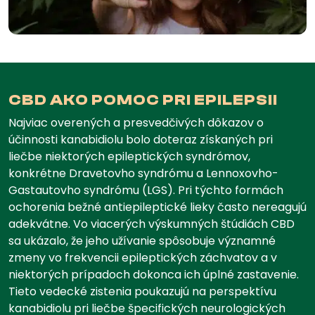
CBD AKO POMOC PRI EPILEPSII
Najviac overených a presvedčivých dôkazov o
účinnosti kanabidiolu bolo doteraz získaných pri
liečbe niektorých epileptických syndrómov,
konkrétne Dravetovho syndrómu a Lennoxovho-
Gastautovho syndrómu (LGS). Pri týchto formách
ochorenia bežné antiepileptické lieky často nereagujú
adekvátne. Vo viacerých výskumných štúdiách CBD
sa ukázalo, že jeho užívanie spôsobuje významné
zmeny vo frekvencii epileptických záchvatov a v
niektorých prípadoch dokonca ich úplné zastavenie.
Tieto vedecké zistenia poukazujú na perspektívu
kanabidiolu pri liečbe špecifických neurologických