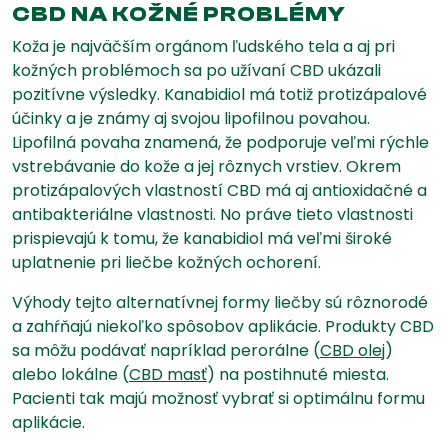
CBD NA KOŽNÉ PROBLÉMY
Koža je najväčším orgánom ľudského tela a aj pri
kožných problémoch sa po užívaní CBD ukázali
pozitívne výsledky. Kanabidiol má totiž protizápalové
účinky a je známy aj svojou lipofilnou povahou.
Lipofilná povaha znamená, že podporuje veľmi rýchle
vstrebávanie do kože a jej rôznych vrstiev. Okrem
protizápalových vlastností CBD má aj antioxidačné a
antibakteriálne vlastnosti. No práve tieto vlastnosti
prispievajú k tomu, že kanabidiol má veľmi široké
uplatnenie pri liečbe kožných ochorení.
Výhody tejto alternatívnej formy liečby sú rôznorodé
a zahŕňajú niekoľko spôsobov aplikácie. Produkty CBD
sa môžu podávať napríklad perorálne (
CBD olej
)
alebo lokálne (
CBD masť
) na postihnuté miesta.
Pacienti tak majú možnosť vybrať si optimálnu formu
aplikácie.