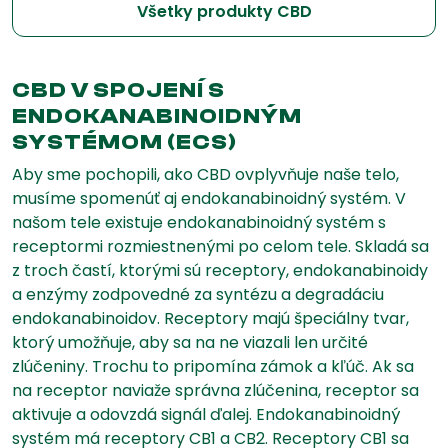
Všetky produkty CBD
CBD V SPOJENÍ S
ENDOKANABINOIDNÝM
SYSTÉMOM (ECS)
Aby sme pochopili, ako CBD ovplyvňuje naše telo,
musíme spomenúť aj endokanabinoidný systém. V
našom tele existuje endokanabinoidný systém s
receptormi rozmiestnenými po celom tele. Skladá sa
z troch častí, ktorými sú receptory, endokanabinoidy
a enzýmy zodpovedné za syntézu a degradáciu
endokanabinoidov. Receptory majú špeciálny tvar,
ktorý umožňuje, aby sa na ne viazali len určité
zlúčeniny. Trochu to pripomína zámok a kľúč. Ak sa
na receptor naviaže správna zlúčenina, receptor sa
aktivuje a odovzdá signál ďalej. Endokanabinoidný
systém má receptory CB1 a CB2. Receptory CB1 sa