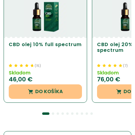
CBD olej 10% full spectrum
CBD olej 20% 
spectrum
(
15
)
(
7
)
Hodnotenie
15
4.73
Hodnotenie
7
5.00
z
Skladom
Skladom
z 5 na základe
5 na základe
46,00
€
76,00
€
zákazníckej
zákazníckej
recenzie
recenzie
DO KOŠÍKA
DO 