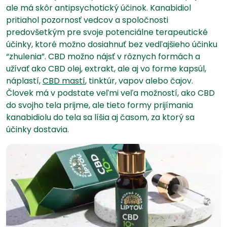
ale má skôr antipsychotický účinok. Kanabidiol
pritiahol pozornosť vedcov a spoločnosti
predovšetkým pre svoje potenciálne terapeutické
účinky, ktoré možno dosiahnuť bez vedľajšieho účinku
“zhulenia”. CBD možno nájsť v rôznych formách a
užívať ako CBD olej, extrakt, ale aj vo forme kapsúl,
náplastí,
CBD mastí
, tinktúr, vapov alebo čajov.
Človek má v podstate veľmi veľa možností, ako CBD
do svojho tela prijme, ale tieto formy prijímania
kanabidiolu do tela sa líšia aj časom, za ktorý sa
účinky dostavia.