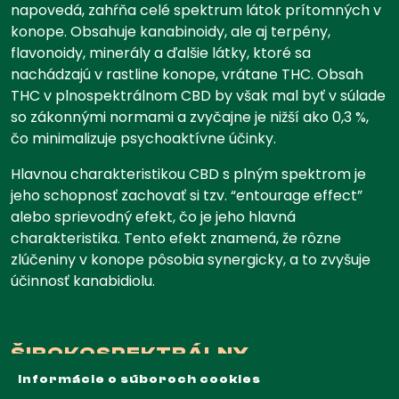
napovedá, zahŕňa celé spektrum látok prítomných v
konope. Obsahuje kanabinoidy, ale aj terpény,
flavonoidy, minerály a ďalšie látky, ktoré sa
nachádzajú v rastline konope, vrátane THC. Obsah
THC v plnospektrálnom CBD by však mal byť v súlade
so zákonnými normami a zvyčajne je nižší ako 0,3 %,
čo minimalizuje psychoaktívne účinky.
Hlavnou charakteristikou CBD s plným spektrom je
jeho schopnosť zachovať si tzv. “entourage effect”
alebo sprievodný efekt, čo je jeho hlavná
charakteristika. Tento efekt znamená, že rôzne
zlúčeniny v konope pôsobia synergicky, a to zvyšuje
účinnosť kanabidiolu.
ŠIROKOSPEKTRÁLNY
KANABIDIOL
Informácie o súboroch cookies