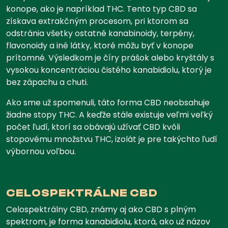
konope, ako je napríklad THC. Tento typ CBD sa
získava extrakčným procesom, pri ktorom sa
odstránia všetky ostatné kanabinoidy, terpény,
flavonoidy a iné látky, ktoré môžu byť v konope
prítomné. Výsledkom je číry prášok alebo kryštály s
vysokou koncentráciou čistého kanabidiolu, ktorý je
bez zápachu a chuti.
Ako sme už spomenuli, táto forma CBD neobsahuje
žiadne stopy THC. A keďže stále existuje veľmi veľký
počet ľudí, ktorí sa obávajú užívať CBD kvôli
stopovému množstvu THC, izolát je pre takýchto ľudí
výbornou voľbou.
CELOSPEKTRÁLNE CBD
Celospektrálny CBD, známy aj ako CBD s plným
spektrom, je forma kanabidiolu, ktorá, ako už názov