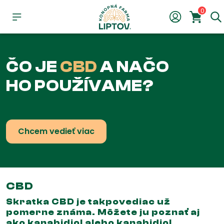
0
ČO JE
CBD
A NAČO
HO POUŽÍVAME?
Chcem vedieť viac
CBD
Skratka CBD je takpovediac už
pomerne známa. Môžete ju poznať aj
ako kanabidiol alebo kanabidiol.