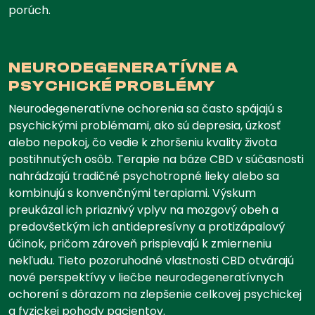
porúch.
NEURODEGENERATÍVNE A
PSYCHICKÉ PROBLÉMY
Neurodegeneratívne ochorenia sa často spájajú s
psychickými problémami, ako sú depresia, úzkosť
alebo nepokoj, čo vedie k zhoršeniu kvality života
postihnutých osôb. Terapie na báze CBD v súčasnosti
nahrádzajú tradičné psychotropné lieky alebo sa
kombinujú s konvenčnými terapiami. Výskum
preukázal ich priaznivý vplyv na mozgový obeh a
predovšetkým ich antidepresívny a protizápalový
účinok, pričom zároveň prispievajú k zmierneniu
nekľudu. Tieto pozoruhodné vlastnosti CBD otvárajú
nové perspektívy v liečbe neurodegeneratívnych
ochorení s dôrazom na zlepšenie celkovej psychickej
a fyzickej pohody pacientov.