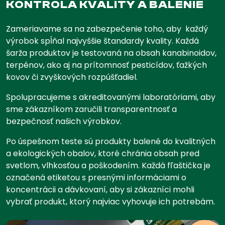
KONTROLA KVALITY A BALENIE
Zameriavame sa na zabezpečenie toho, aby
každý
výrobok spĺňal najvyššie štandardy kvality. Každá
šarža produktov je testovaná na obsah kanabinoidov,
terpénov, ako aj na prítomnosť pesticídov, ťažkých
kovov či zvyškových rozpúšťadiel.
Spolupracujeme s akreditovanými laboratóriami, aby
sme zákazníkom zaručili transparentnosť a
bezpečnosť našich výrobkov.
Po úspešnom teste sú produkty balené do kvalitných
a ekologických obalov, ktoré chránia obsah pred
svetlom, vlhkosťou a poškodením. Každá fľaštička je
označená etiketou s presnými informáciami o
koncentrácii a dávkovaní, aby si zákazníci mohli
vybrať produkt, ktorý najviac vyhovuje ich potrebám.