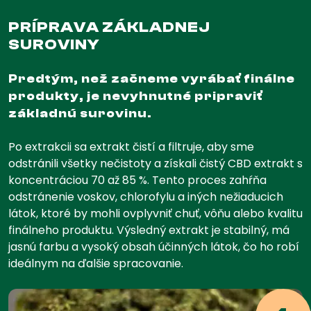
PRÍPRAVA ZÁKLADNEJ
SUROVINY
Predtým, než začneme vyrábať finálne
produkty, je nevyhnutné pripraviť
základnú surovinu.
Po extrakcii sa extrakt čistí a filtruje, aby sme
odstránili všetky nečistoty a získali čistý CBD extrakt s
koncentráciou 70 až 85 %. Tento proces zahŕňa
odstránenie voskov, chlorofylu a iných nežiaducich
látok, ktoré by mohli ovplyvniť chuť, vôňu alebo kvalitu
finálneho produktu. Výsledný extrakt je stabilný, má
jasnú farbu a vysoký obsah účinných látok, čo ho robí
ideálnym na ďalšie spracovanie.