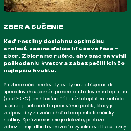
ZBER A SUŠENIE
Keď rastliny dosiahnu optimálnu
zrelosť, začína ďalšia kľúčová fáza –
zber. Zbierame ručne, aby sme sa vyhli
poškodeniu kvetov a zabezpečili ich čo
najlepšiu kvalitu.
Po zbere očistené kvety kvety umiestňujeme do
špeciálnych sušiarní s presne kontrolovanou teplotou
(pod 30 °C) a vlhkosťou. Táto nízkoteplotná metóda
sušenia je šetrná k terpénovému profilu, ktorý je
zodpovedný za vôňu, chuť a terapeutické účinky
rastliny. Správne sušenie je dôležité, pretože
zabezpečuje dlhú trvanlivosť a vysokú kvalitu suroviny.