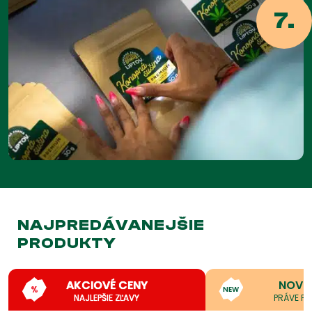
7.
NAJPREDÁVANEJŠIE
PRODUKTY
AKCIOVÉ CENY
NOVI
%
NEW
NAJLEPŠIE ZĽAVY
PRÁVE PR