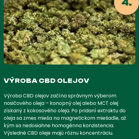
4.
VÝROBA CBD OLEJOV
Výroba CBD olejov začína správnym výberom
nosičového oleja – konopný olej alebo MCT olej
získaný z kokosového oleja. Po pridaní extraktu do
oleja sa zmes mieša na magnetickom miešadle, až
kým sa nedosiahne homogénna konzistencia.
Výsledné CBD oleje majú rôznu koncentráciu.