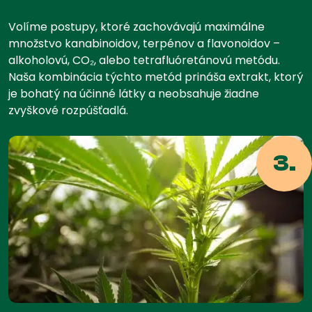
Volíme postupy, ktoré zachovávajú maximálne
množstvo kanabinoidov, terpénov a flavonoidov –
alkoholovú, CO
₂
,
alebo tetrafluóretánovú metódu.
Naša kombinácia týchto metód prináša extrakt, ktorý
je bohatý na účinné látky a neobsahuje žiadne
zvyškové rozpúšťadlá.
3.