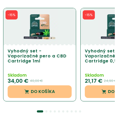
-15%
-15%
Vyhodný set -
Vyhodný set 
Vaporizačné pero a CBD
Vaporizačné 
Cartridge 1ml
Cartridge 0,5
Skladom
Skladom
34,00
€
21,17
€
40,00
€
24,90
€
DO KOŠÍKA
DO 