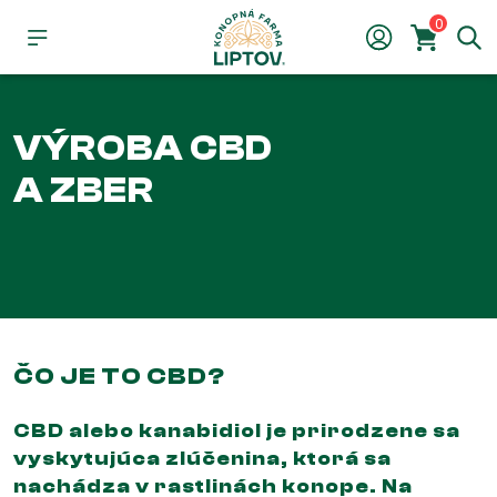
0
VÝROBA CBD
A ZBER
ČO JE TO CBD?
CBD alebo kanabidiol je prirodzene sa
vyskytujúca zlúčenina, ktorá sa
nachádza v rastlinách konope. Na