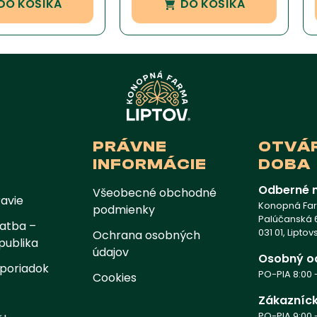
DO KOŠÍKA
DO KOŠÍKA
PRÁVNE
OTVÁ
INFORMÁCIE
DOBA
Odberné 
Všeobecné obchodné
avie
Konopná Farm
podmienky
Palúčanská 6
atba –
031 01, Lipto
Ochrana osobných
publika
údajov
Osobný o
poriadok
PO-PIA 8:00 -
Cookies
Zákazníck
PO-PIA 9:00 -