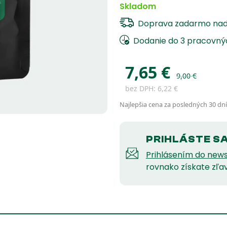
Skladom
Doprava zadarmo na
Dodanie do 3 pracovný
7,65
€
9,00
€
bez DPH:
6,22
€
Najlepšia cena za posledných 30 dní
PRIHLÁSTE S
Prihlásením do news
rovnako získate zľa