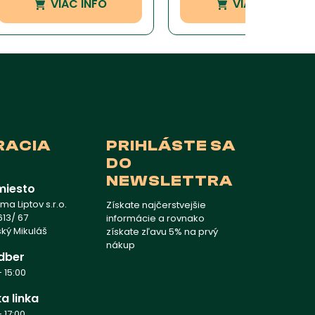
VIAC INFO
VIAC INFO
RACIA
PRIHLÁSTE SA
DO
NEWSLETTRA
miesto
a Liptov s.r.o.
Získate najčerstvejšie
13/ 67
informácie a rovnako
vský Mikuláš
získate zľavu 5% na prvý
nákup
dber
 15:00
a linka
 17:00