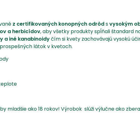
ované
z certifikovaných konopných odrôd
s
vysokým 
dov a herbicídov
, aby všetky produkty spĺňali štandard n
y a iné kanabinoidy
čím si kvety zachovávajú vysokú úči
prospešných látok v kvetoch.
rody
teplote
by mladšie ako 18 rokov! Výrobok slúži výlučne ako zbera