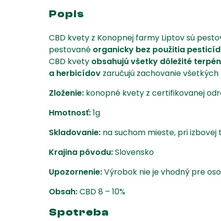
Popis
CBD kvety z Konopnej farmy Liptov sú pest
pestované
organicky bez použitia pesticí
CBD kvety
obsahujú všetky dôležité terpén
a herbicídov
zaručujú zachovanie všetkých 
Zloženie:
konopné kvety z certifikovanej od
Hmotnosť:
1g
Skladovanie:
na suchom mieste, pri izbovej 
Krajina pôvodu:
Slovensko
Upozornenie:
Výrobok nie je vhodný pre oso
Obsah:
CBD 8 – 10%
Spotreba