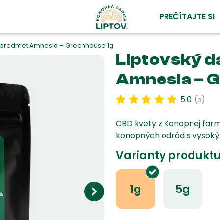
PREČÍTAJTE SI
ý predmet Amnesia – Greenhouse 1g
Liptovský 
Amnesia – G
5.0
(
)
3
Hodnotenie
3
5.00
z 5 na
základe
zákazníckej
recenzie
CBD kvety z Konopnej farm
konopných odrôd s vysoky
Varianty produktu
1g
5g