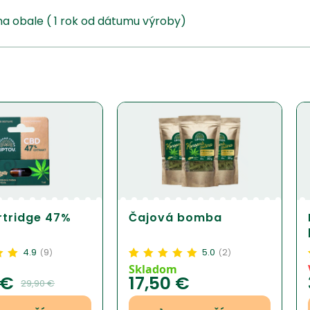
 obale ( 1 rok od dátumu výroby)
tridge 47%
Čajová bomba
4.9
9
5.0
2
(
)
(
)
4.94
z
Hodnotenie
2
5.00
z
Skladom
€
17,50
€
5 na základe
29,90
€
zákazníckej
recenzie