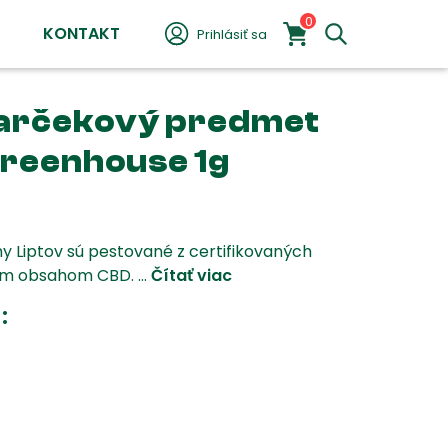
0
KONTAKT
Prihlásiť sa
darčekový predmet
reenhouse 1g
y Liptov sú pestované z certifikovaných
́m obsahom CBD. ...
Čítať viac
: