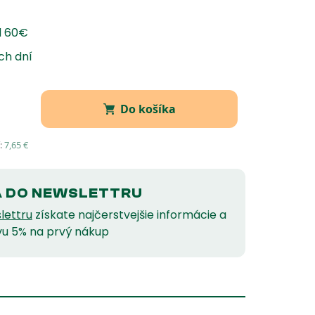
d 60€
ch dní
Do košíka
:
7,65
€
A DO NEWSLETTRU
lettru
získate najčerstvejšie informácie a
vu 5% na prvý nákup