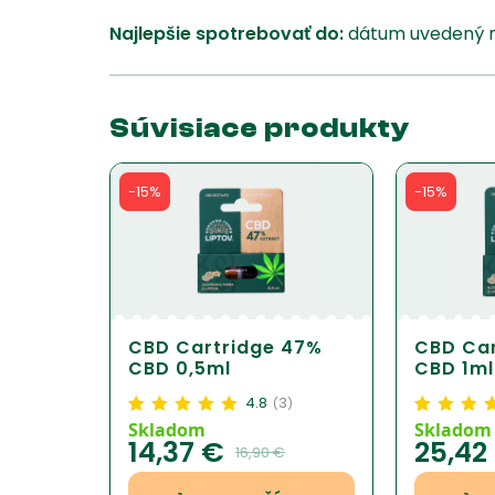
Najlepšie spotrebovať do:
dátum uvedený na
Súvisiace produkty
-15%
-15%
CBD Cartridge 47%
CBD Car
CBD 0,5ml
CBD 1ml
4.8
3
(
)
Hodnotenie
3
4.83
z
Hodnotenie
9
Skladom
Skladom
14,37
€
25,42
5 na základe
5 na základe
16,90
€
zákazníckej
zákazníckej
recenzie
recenzie