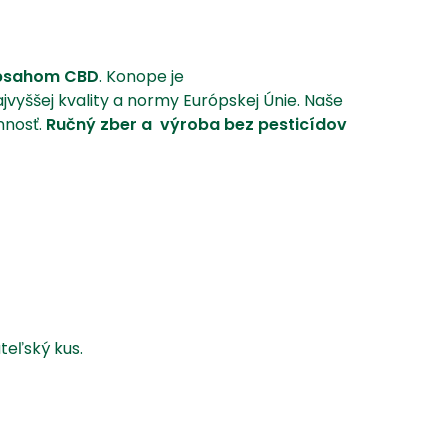
🌱
obsahom CBD
. Konope je
ajvyššej kvality a normy Európskej Únie. Naše
nnosť.
Ručný zber a výroba bez pesticídov
teľský kus.