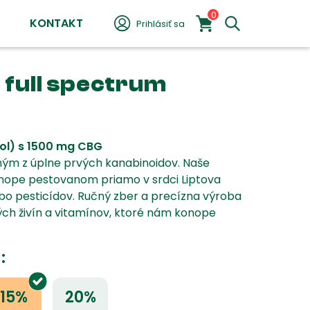
0
KONTAKT
Prihlásiť sa
 full spectrum
rol) s 1500 mg CBG
ným z úplne prvých kanabinoidov. Naše
nope pestovanom priamo v srdci Liptova
bo pesticídov. Ručný zber a precízna výroba
ých živín a vitamínov, ktoré nám konope
:
15%
20%