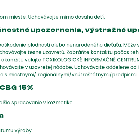
om mieste. Uchovávajte mimo dosahu detí.
ečnostné upozornenia, výstražné u
e poškodenie plodnosti alebo nenarodeného dieťaťa. Môže 
hovávajte tesne uzavretú. Zabráňte kontaktu počas teho
: okamžite volajte TOXIKOLOGICKÉ INFORMAČNÉ CENTRUM /
chovávajte v uzavretej nádobe. Uchovávajte oddelene od
de s miestnymi/ regionálnymi/vnútroštátnymi/predpismi.
 CBG 15%
alšie spracovanie v kozmetike.
a
átumu výroby.