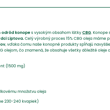
h odrôd konope
s vysokým obsahom látky
CBG
. Konope 
dci Liptova.
Celý výrobný proces 15% CBG oleja máme po
dov
, vďaka čomu naše konopné produkty spĺňajú navyššie
BG olejom, čo znamená, že obsahuje všetky dôležité oleje 
ent (1500 mg)
lkovému množstvu oleja
ižne 230-240 kvapiek)