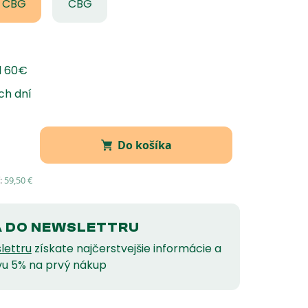
CBG
CBG
d 60€
ch dní
Do košíka
:
59,50
€
A DO NEWSLETTRU
lettru
získate najčerstvejšie informácie a
vu 5% na prvý nákup