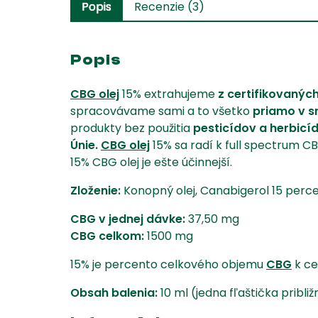
Popis
Recenzie (3)
Popis
CBG olej
15% extrahujeme
z certifikovanýc
spracovávame sami a to všetko
priamo v sr
produkty bez použitia
pesticídov a herbicí
Únie.
CBG olej
15% sa radí k full spectrum C
15% CBG olej je ešte účinnejší.
Zloženie:
Konopný olej, Canabigerol 15 perc
CBG v jednej dávke:
37,50 mg
CBG celkom:
1500 mg
15% je percento celkového objemu
CBG
k ce
Obsah balenia:
10 ml (jedna fľaštička pribl