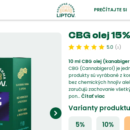
PREČÍTAJTE SI
m
CBG olej 15%
5.0
(
)
3
Hodnotenie
3
5.00
z 5 na
základe
zákazníckej
recenzie
10 ml CBG olej (kanabige
CBG (Cannabigerol) je jed
produkty sú vyrábané z ko
bez chemických hnojív ale
zaručujú zachovanie všetk
pon...
Čítať viac
Varianty produktu
5%
10%