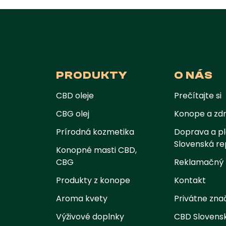
PRODUKTY
O NÁS
CBD oleje
Prečítajte si
CBG olej
Konope a zdr
Prírodná kozmetika
Doprava a pl
Slovenská re
Konopné masti CBD,
CBG
Reklamačný 
Produkty z konope
Kontakt
Aroma kvety
Privátne zna
Výživové doplnky
CBD Slovens