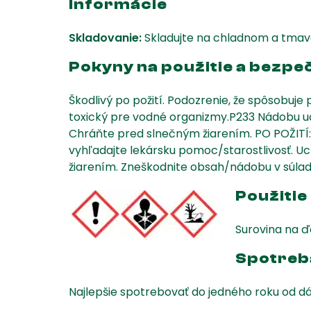
Informácie
Skladovanie:
Skladujte na chladnom a tmav
Pokyny na použitie a bezp
Škodlivý po požití. Podozrenie, že spôsobuj
toxický pre vodné organizmy.P233 Nádobu uc
Chráňte pred slnečným žiarením. PO POŽITÍ
vyhľadajte lekársku pomoc/starostlivosť. U
žiarením. Zneškodnite obsah/nádobu v súla
Použitie
Surovina na ď
Spotreb
Najlepšie spotrebovať do jedného roku od d