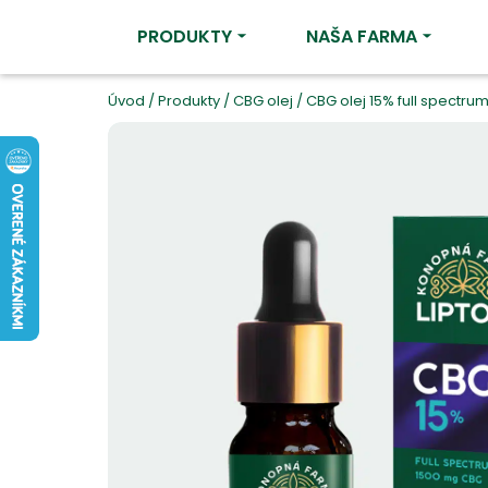
PRODUKTY
NAŠA FARMA
Úvod
/
Produkty
/
CBG olej
/
CBG olej 15% full spectru