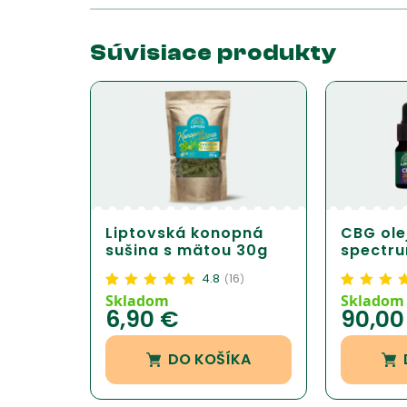
Súvisiace produkty
Liptovská konopná
CBG olej
sušina s mätou 30g
spectr
4.8
16
(
)
Hodnotenie
16
4.84
z
Hodnotenie
1
Skladom
Skladom
6,90
€
90,0
5 na základe
5 na základe
zákazníckej
zákazníckej
recenzie
recenzie
DO KOŠÍKA