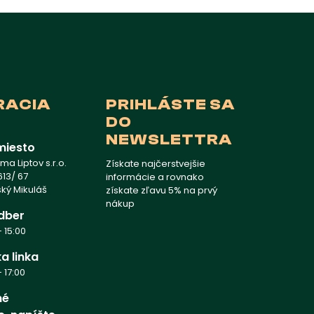
RACIA
PRIHLÁSTE SA
DO
NEWSLETTRA
miesto
a Liptov s.r.o.
Získate najčerstvejšie
13/ 67
informácie a rovnako
vský Mikuláš
získate zľavu 5% na prvý
nákup
dber
 15:00
a linka
 17:00
né