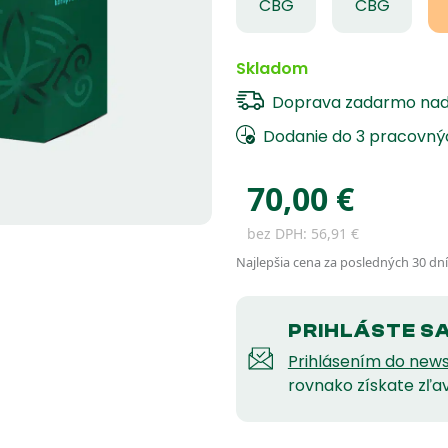
CBG
CBG
Skladom
Doprava zadarmo na
Dodanie do 3 pracovný
70,00
€
bez DPH:
56,91
€
Najlepšia cena za posledných 30 dní
PRIHLÁSTE S
Prihlásením do news
rovnako získate zľa