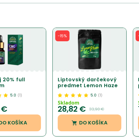
-15%
 20% full
Liptovský darčekový
um
predmet Lemon Haze
5g
5.0
1
5.0
1
(
)
(
)
5.00
z
Hodnotenie
1
5.00
z
Skladom
0
€
28,82
€
5 na základe
33,90
€
zákazníckej
recenzie
DO KOŠÍKA
DO KOŠÍKA