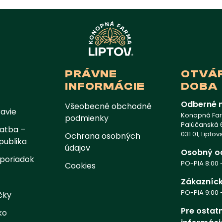
PRÁVNE
OTVÁ
INFORMÁCIE
DOBA
Odberné 
Všeobecné obchodné
avie
Konopná Farm
podmienky
Palúčanská 6
atba –
031 01, Lipto
Ochrana osobných
publika
údajov
Osobný o
poriadok
PO-PIA 8:00 -
Cookies
Zákazníck
PO-PIA 9:00 -
čky
Pre ostat
ko