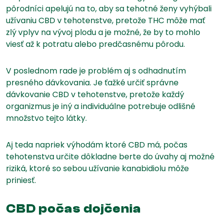
pôrodníci apelujú na to, aby sa tehotné ženy vyhýbali
užívaniu CBD v tehotenstve, pretože THC môže mať
zlý vplyv na vývoj plodu a je možné, že by to mohlo
viesť až k potratu alebo predčasnému pôrodu.
V poslednom rade je problém aj s odhadnutím
presného dávkovania. Je ťažké určiť správne
dávkovanie CBD v tehotenstve, pretože každý
organizmus je iný a individuálne potrebuje odlišné
množstvo tejto látky.
Aj teda napriek výhodám ktoré CBD má, počas
tehotenstva určite dôkladne berte do úvahy aj možné
riziká, ktoré so sebou užívanie kanabidiolu môže
priniesť.
CBD počas dojčenia