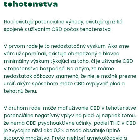
tehotenstva
Hoci existujú potenciálne výhody, existujú aj riziká
spojené s užívaním CBD počas tehotenstva:
V prvom rade je to nedostatočný výskum. Ako sme
vám už spomínali, existuje obmedzený a hlavne
minimálny výskum týkajúci sa toho, či je užívanie CBD
v tehotenstve bezpečné. No a tým, že máme
nedostatok dôkazov znamená, že nie je možné presne
určiť, akým spôsobom môže CBD ovplyvniť plod a
tehotnú ženu.
V druhom rade, môže mať užívanie CBD v tehotenstve
potenciálne negatívny vplyv na plod. Aj napriek tomu,
že nemá CBD psychoaktívne účinky, podiel THC v CBD
je zvyčajne nižší ako 0,2% a teda obsahuje úplné
stopové množstvo. Preto niektorí gynekológovia a