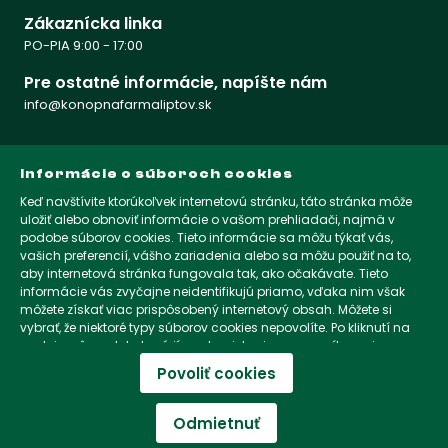
Zákaznícka linka
PO-PIA 9:00 - 17:00
Pre ostatné informácie, napíšte nám
info@konopnafarmaliptov.sk
PRIHLÁSTE SA DO NEWSLETTRA
Informácie o súboroch cookies
Keď navštívite ktorúkoľvek internetovú stránku, táto stránka môže
Získate najčerstvejšie informácie a rovnako získate zľavu 5%
uložiť alebo obnoviť informácie o vašom prehliadači, najmä v
na prvý nákup
podobe súborov cookies. Tieto informácie sa môžu týkať vás,
vašich preferencií, vášho zariadenia alebo sa môžu použiť na to,
aby internetová stránka fungovala tak, ako očakávate. Tieto
informácie vás zvyčajne neidentifikujú priamo, vďaka nim však
KONOPNAFARMALIPTOV.SK
môžete získať viac prispôsobený internetový obsah. Môžete si
vybrať, že niektoré typy súborov cookies nepovolíte. Po kliknutí na
nadpisy rôznych kategórií sa dozviete viac a zmeníte svoje
KONOPNAFARMALIPTOV.CZ
predvolené nastavenia. Mali by ste však vedieť, že blokovanie
Povoliť cookies
niektorých súborov cookies môže ovplyvniť vašu skúsenosť so
stránkou a služby, ktoré vám môžeme ponúknuť.
Viac informácií o
KONOPNAFARMALIPTOV.COM
súboroch cookies
.
Odmietnuť