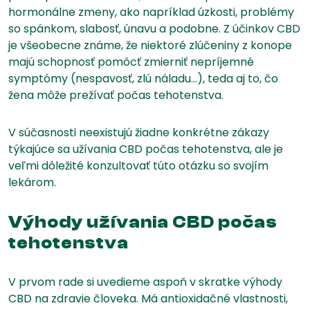
hormonálne zmeny, ako napríklad úzkosti, problémy
so spánkom, slabosť, únavu a podobne. Z účinkov CBD
je všeobecne známe, že niektoré zlúčeniny z konope
majú schopnosť pomôcť zmierniť nepríjemné
symptómy (nespavosť, zlú náladu…), teda aj to, čo
žena môže prežívať počas tehotenstva.
V súčasnosti neexistujú žiadne konkrétne zákazy
týkajúce sa užívania CBD počas tehotenstva, ale je
veľmi dôležité konzultovať túto otázku so svojím
lekárom.
Výhody užívania CBD počas
tehotenstva
V prvom rade si uvedieme aspoň v skratke výhody
CBD na zdravie človeka. Má antioxidačné vlastnosti,