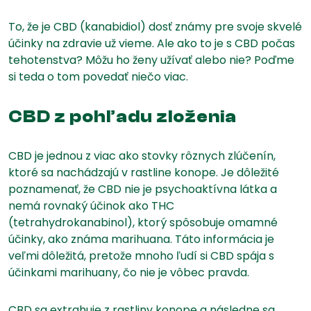
To, že je CBD (kanabidiol) dosť známy pre svoje skvelé
účinky na zdravie už vieme. Ale ako to je s CBD počas
tehotenstva? Môžu ho ženy užívať alebo nie? Poďme
si teda o tom povedať niečo viac.
CBD z pohľadu zloženia
CBD je jednou z viac ako stovky rôznych zlúčenín,
ktoré sa nachádzajú v rastline konope. Je dôležité
poznamenať, že CBD nie je psychoaktívna látka a
nemá rovnaký účinok ako THC
(tetrahydrokanabinol), ktorý spôsobuje omamné
účinky, ako známa marihuana. Táto informácia je
veľmi dôležitá, pretože mnoho ľudí si CBD spája s
účinkami marihuany, čo nie je vôbec pravda.
CBD sa extrahuje z rastliny konope a následne sa