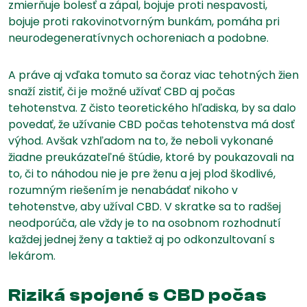
zmierňuje bolesť a zápal, bojuje proti nespavosti,
bojuje proti rakovinotvorným bunkám, pomáha pri
neurodegeneratívnych ochoreniach a podobne.
A práve aj vďaka tomuto sa čoraz viac tehotných žien
snaží zistiť, či je možné užívať CBD aj počas
tehotenstva. Z čisto teoretického hľadiska, by sa dalo
povedať, že užívanie CBD počas tehotenstva má dosť
výhod. Avšak vzhľadom na to, že neboli vykonané
žiadne preukázateľné štúdie, ktoré by poukazovali na
to, či to náhodou nie je pre ženu a jej plod škodlivé,
rozumným riešením je nenabádať nikoho v
tehotenstve, aby užíval CBD. V skratke sa to radšej
neodporúča, ale vždy je to na osobnom rozhodnutí
každej jednej ženy a taktiež aj po odkonzultovaní s
lekárom.
Riziká spojené s CBD počas