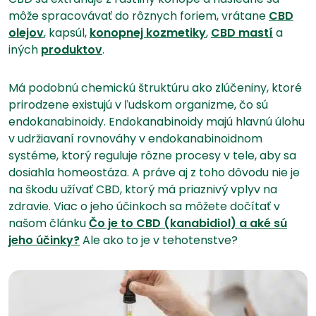
môže spracovávať do rôznych foriem, vrátane
CBD
olejov
, kapsúl,
konopnej kozmetiky
,
CBD mastí
a
iných
produktov
.
Má podobnú chemickú štruktúru ako zlúčeniny, ktoré
prirodzene existujú v ľudskom organizme, čo sú
endokanabinoidy. Endokanabinoidy majú hlavnú úlohu
v udržiavaní rovnováhy v endokanabinoidnom
systéme, ktorý reguluje rôzne procesy v tele, aby sa
dosiahla homeostáza. A práve aj z toho dôvodu nie je
na škodu užívať CBD, ktorý má priaznivý vplyv na
zdravie. Viac o jeho účinkoch sa môžete dočítať v
našom článku
Čo je to CBD (kanabidiol) a aké sú
jeho účinky?
Ale ako to je v tehotenstve?