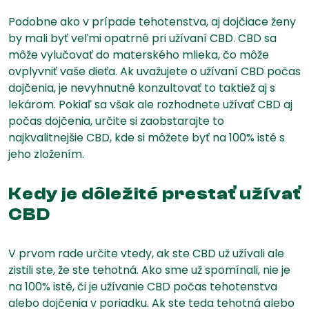
Podobne ako v prípade tehotenstva, aj dojčiace ženy
by mali byť veľmi opatrné pri užívaní CBD. CBD sa
môže vylučovať do materského mlieka, čo môže
ovplyvniť vaše dieťa. Ak uvažujete o užívaní CBD počas
dojčenia, je nevyhnutné konzultovať to taktiež aj s
lekárom. Pokiaľ sa však ale rozhodnete užívať CBD aj
počas dojčenia, určite si zaobstarajte to
najkvalitnejšie CBD, kde si môžete byť na 100% isté s
jeho zložením.
Kedy je dôležité prestať užívať
CBD
V prvom rade určite vtedy, ak ste CBD už užívali ale
zistili ste, že ste tehotná. Ako sme už spomínali, nie je
na 100% isté, či je užívanie CBD počas tehotenstva
alebo dojčenia v poriadku. Ak ste teda tehotná alebo