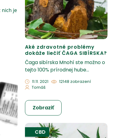
 nich je
Aké zdravotné problémy
dokáže liečiť ČAGA SIBÍRSKA?
Čaga sibírska Mnohí ste možno o
tejto 100% prírodnej hube...
11.11. 2021
12148 zobrazení
Tomáš
Zobraziť
CBD
y