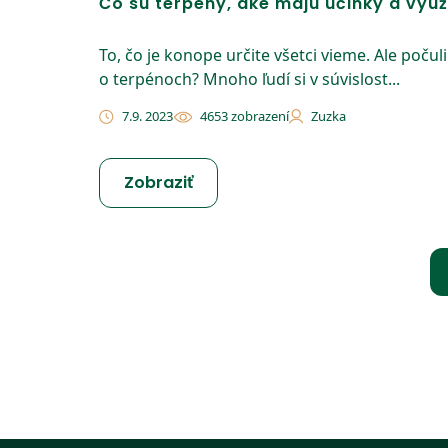
Čo sú terpény, aké majú účinky a využ
To, čo je konope určite všetci vieme. Ale počuli
o terpénoch? Mnoho ľudí si v súvislost...
7.9. 2023
4653 zobrazení
Zuzka
Zobraziť