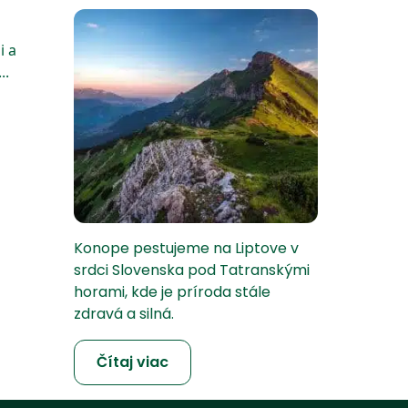
i a
..
Konope pestujeme na Liptove v
srdci Slovenska pod Tatranskými
horami, kde je príroda stále
zdravá a silná.
Čítaj viac