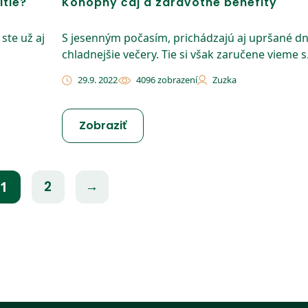
itie?
Konopný čaj a zdravotné benefity
 ste už aj
S jesenným počasím, prichádzajú aj upršané dn
chladnejšie večery. Tie si však zaručene vieme s.
29.9. 2022
4096 zobrazení
Zuzka
Zobraziť
2
→
1