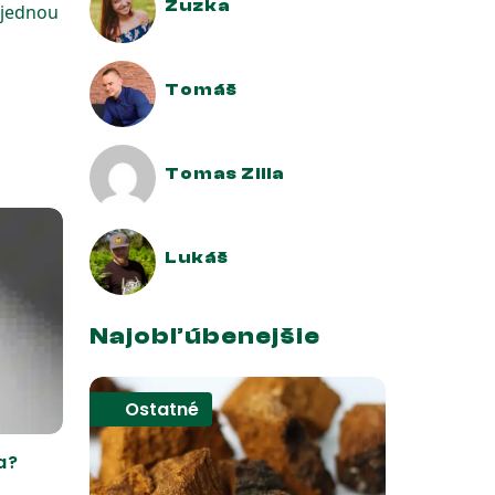
Zuzka
 jednou
Tomáš
Tomas Zilla
Lukáš
Najobľúbenejšie
Ostatné
a?