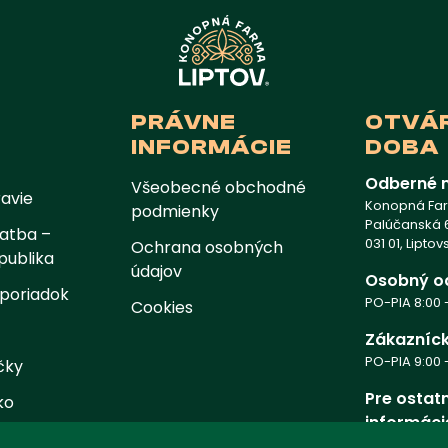
PRÁVNE
OTVÁ
INFORMÁCIE
DOBA
Odberné 
Všeobecné obchodné
avie
Konopná Farm
podmienky
Palúčanská 6
atba –
031 01, Lipto
Ochrana osobných
publika
údajov
Osobný o
poriadok
PO-PIA 8:00 -
Cookies
Zákazníck
PO-PIA 9:00 -
čky
Pre ostat
ko
informáci
nám