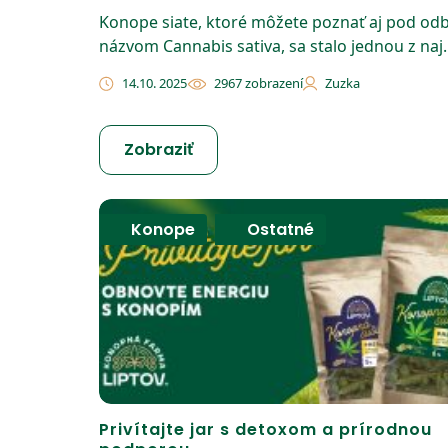
​​Konope siate, ktoré môžete poznať aj pod o
názvom Cannabis sativa, sa stalo jednou z naj..
14.10. 2025
2967 zobrazení
Zuzka
Zobraziť
Konope
,
Ostatné
Privítajte jar s detoxom a prírodnou