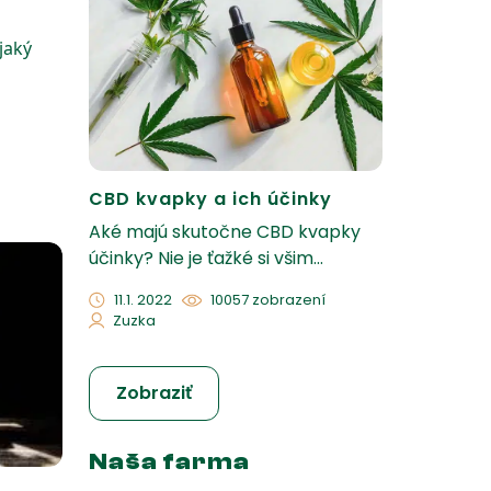
jaký
CBD kvapky a ich účinky
Aké majú skutočne CBD kvapky
účinky? Nie je ťažké si všim...
11.1. 2022
10057 zobrazení
Zuzka
Zobraziť
Naša farma