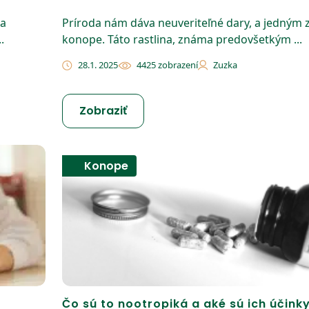
 a
Príroda nám dáva neuveriteľné dary, a jedným z
.
konope. Táto rastlina, známa predovšetkým ...
28.1. 2025
4425 zobrazení
Zuzka
Zobraziť
Konope
Čo sú to nootropiká a aké sú ich účink