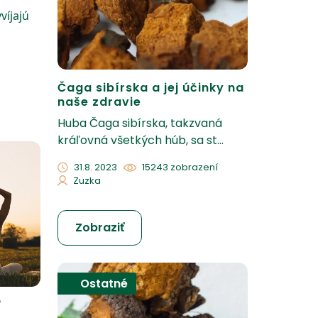
víjajú
Čaga sibírska a jej účinky na
naše zdravie
Huba Čaga sibírska, takzvaná
kráľovná všetkých húb, sa st...
31.8. 2023
15243 zobrazení
Zuzka
Zobraziť
Ostatné
ľ