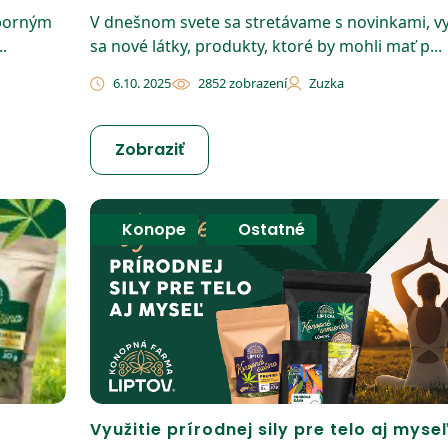
dborným
V dnešnom svete sa stretávame s novinkami, vy
.
sa nové látky, produkty, ktoré by mohli mať p...
6.10. 2025
2852 zobrazení
Zuzka
Zobraziť
Konope
,
Ostatné
Využitie prírodnej sily pre telo aj myse