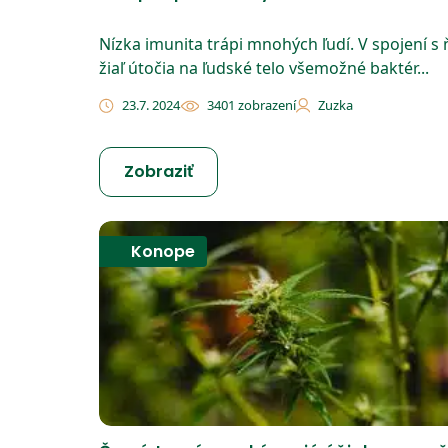
Nízka imunita trápi mnohých ľudí. V spojení s
žiaľ útočia na ľudské telo všemožné baktér...
23.7. 2024
3401 zobrazení
Zuzka
Zobraziť
Konope