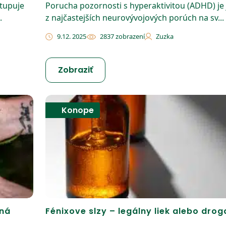
stupuje
Porucha pozornosti s hyperaktivitou (ADHD) je
.
z najčastejších neurovývojových porúch na sv...
9.12. 2025
2837 zobrazení
Zuzka
Zobraziť
Konope
ľná
Fénixove slzy – legálny liek alebo drog