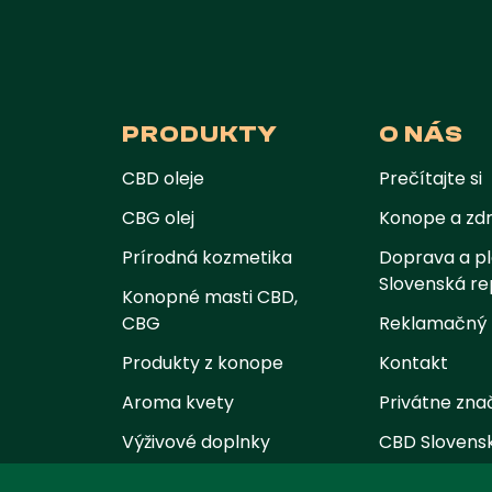
PRODUKTY
O NÁS
CBD oleje
Prečítajte si
CBG olej
Konope a zdr
Prírodná kozmetika
Doprava a pl
Slovenská re
Konopné masti CBD,
CBG
Reklamačný 
Produkty z konope
Kontakt
Aroma kvety
Privátne zna
Výživové doplnky
CBD Slovens
Výhodné balíky
Výroba CBD