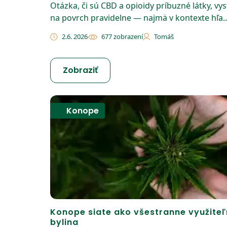
Otázka, či sú CBD a opioidy príbuzné látky, vy
na povrch pravidelne — najmä v kontexte hľa..
2.6. 2026
677 zobrazení
Tomáš
Zobraziť
Konope
Konope siate ako všestranne využite
bylina