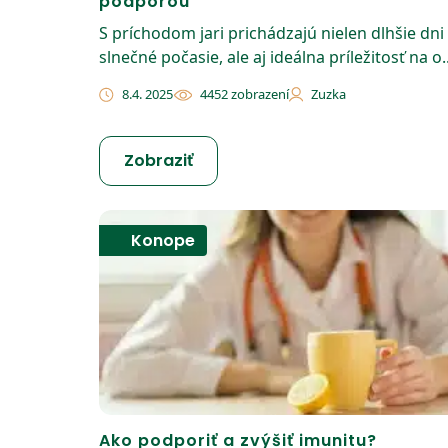
podporou
S príchodom jari prichádzajú nielen dlhšie dni
slnečné počasie, ale aj ideálna príležitosť na o..
8.4. 2025
4452 zobrazení
Zuzka
Zobraziť
Konope
Ako podporiť a zvýšiť imunitu?