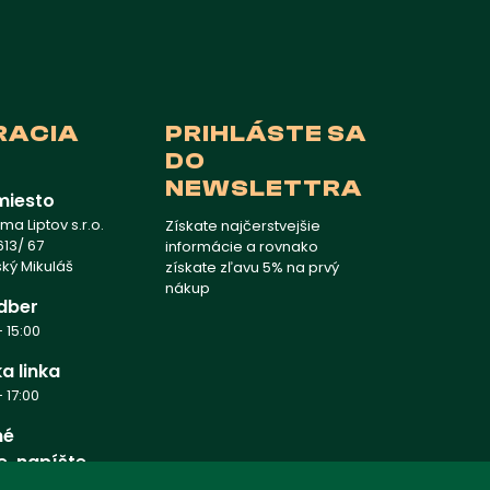
RACIA
PRIHLÁSTE SA
DO
NEWSLETTRA
miesto
a Liptov s.r.o.
Získate najčerstvejšie
13/ 67
informácie a rovnako
vský Mikuláš
získate zľavu 5% na prvý
nákup
dber
 15:00
a linka
 17:00
né
e, napíšte