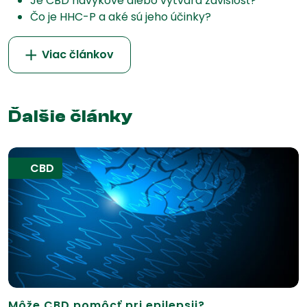
Je CBD návykové alebo vytvára závislosť?
Čo je HHC-P a aké sú jeho účinky?
Viac článkov
Ďalšie články
CBD
Môže CBD pomôcť pri epilepsii?