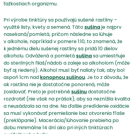
ťažkostiach organizmu.
Pri výrobe tinktúry sa používajú sušené rastliny –
využité listy, kvety a semená. Táto
sušina
je najprv
nasekaná/pomletá, pričom následne sa lúhuje
v alkohole, napríklad v pomere 1:10, to znamená, že
k jednému dielu sušenej rastliny sa pridá 10 dielov
alkoholu. Odvážená a pomletá
sušina
sa umiestňuje
do sterilných fliaš/nádob a zaleje sa alkoholom (môže
byť aj riedený). Alkohol musí byť naliaty tak, aby bol
aspoň 1cm nad
konopnou sušinou
. Je to z dôvodu, že
ak rastlina nie je dostatočne ponorená, môže
zoxidovať. Preto je potrebné
sušinu
dostatočne
rozdrobiť (nie však na prášok), aby sa neznížila kvalita
a neusádzala sa na dne. Na ďalšie predídenie oxidácie
sa musí vykonávať premiešanie bez otvorenia fľaše
(preklápanie). Macerácia/lúhovanie prebieha po
dobu minimálne 14 dní ako pri iných tinktúrach