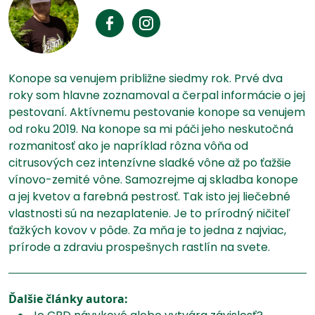
Konope sa venujem približne siedmy rok. Prvé dva
roky som hlavne zoznamoval a čerpal informácie o jej
pestovaní. Aktívnemu pestovanie konope sa venujem
od roku 2019. Na konope sa mi páči jeho neskutočná
rozmanitosť ako je napríklad rôzna vôňa od
citrusových cez intenzívne sladké vône až po ťažšie
vínovo-zemité vône. Samozrejme aj skladba konope
a jej kvetov a farebná pestrosť. Tak isto jej liečebné
vlastnosti sú na nezaplatenie. Je to prírodný ničiteľ
ťažkých kovov v pôde. Za mňa je to jedna z najviac,
prírode a zdraviu prospešnych rastlín na svete.
Ďalšie články autora: