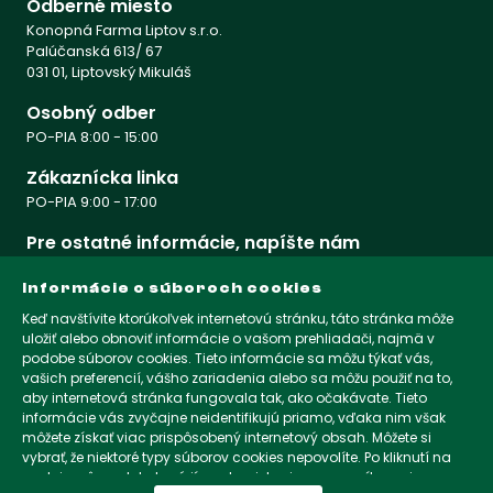
Odberné miesto
Konopná Farma Liptov s.r.o.
Palúčanská 613/ 67
031 01, Liptovský Mikuláš
Osobný odber
PO-PIA 8:00 - 15:00
Zákaznícka linka
PO-PIA 9:00 - 17:00
Pre ostatné informácie, napíšte nám
info@konopnafarmaliptov.sk
Informácie o súboroch cookies
Keď navštívite ktorúkoľvek internetovú stránku, táto stránka môže
uložiť alebo obnoviť informácie o vašom prehliadači, najmä v
PRIHLÁSTE SA DO NEWSLETTRA
podobe súborov cookies. Tieto informácie sa môžu týkať vás,
vašich preferencií, vášho zariadenia alebo sa môžu použiť na to,
Získate najčerstvejšie informácie a rovnako získate zľavu 5%
aby internetová stránka fungovala tak, ako očakávate. Tieto
na prvý nákup
informácie vás zvyčajne neidentifikujú priamo, vďaka nim však
môžete získať viac prispôsobený internetový obsah. Môžete si
vybrať, že niektoré typy súborov cookies nepovolíte. Po kliknutí na
nadpisy rôznych kategórií sa dozviete viac a zmeníte svoje
KONOPNAFARMALIPTOV.SK