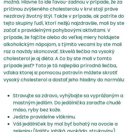
možná. Hlavne to ide ľavou-zadnou v prípade, že za
príčinou zvýšeného cholesterolu v krvi stojí práve
nezdravý životný štýl. Takže v prípade, ak patríte do
tejto skupiny ľudí, ktorí nežijú najzdravšie, mali by ste
začať s pravidelnými pohybovými aktivitami. V
prípade, že fajčíte alebo do veľkej miery holdujete
alkoholickým nápojom, s týmito vecami by ste mali
raz a navždy skoncovať. Skvelá liečba na vysoký
cholesterol je aj diéta. A čo by ste mali v tomto
prípade jesť? Toto je tá najlepšia prírodná liečba,
vďaka ktorej si pomocou potravín môžete skrotiť
vysoký cholesterol a dostať jeho hladiny do normálu:
Stravujte sa zdravo, vyhýbajte sa vyprážaným a
mastným jedlám. Do jedálnička zaraďte chudé
mäso, ryby bez kože.
Jedzte pravidelne vlákninu.
Váš jedálniček by mal byť bohatý na ovocie a
zeleninu (šaláty, jablká, avokádo, strukoviny).