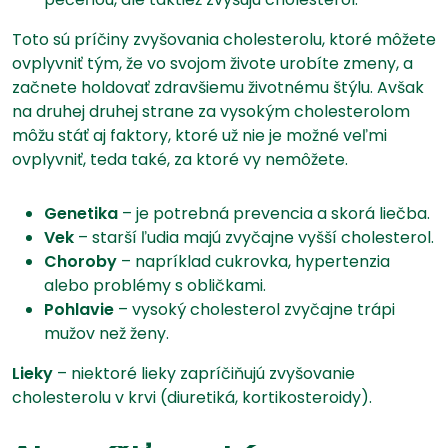
Toto sú príčiny zvyšovania cholesterolu, ktoré môžete
ovplyvniť tým, že vo svojom živote urobíte zmeny, a
začnete holdovať zdravšiemu životnému štýlu. Avšak
na druhej druhej strane za vysokým cholesterolom
môžu stáť aj faktory, ktoré už nie je možné veľmi
ovplyvniť, teda také, za ktoré vy nemôžete.
Genetika
– je potrebná prevencia a skorá liečba.
Vek
– starší ľudia majú zvyčajne vyšší cholesterol.
Choroby
– napríklad cukrovka, hypertenzia
alebo problémy s obličkami.
Pohlavie
– vysoký cholesterol zvyčajne trápi
mužov než ženy.
Lieky
– niektoré lieky zapríčiňujú zvyšovanie
cholesterolu v krvi (diuretiká, kortikosteroidy).