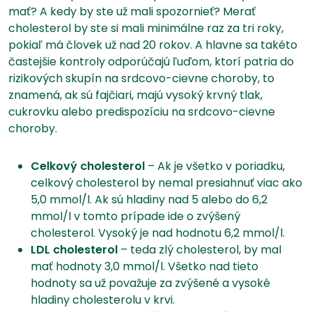
mať? A kedy by ste už mali spozornieť? Merať
cholesterol by ste si mali minimálne raz za tri roky,
pokiaľ má človek už nad 20 rokov. A hlavne sa takéto
častejšie kontroly odporúčajú ľuďom, ktorí patria do
rizikových skupín na srdcovo-cievne choroby, to
znamená, ak sú fajčiari, majú vysoký krvný tlak,
cukrovku alebo predispozíciu na srdcovo-cievne
choroby.
Celkový cholesterol
– Ak je všetko v poriadku,
celkový cholesterol by nemal presiahnuť viac ako
5,0 mmol/l. Ak sú hladiny nad 5 alebo do 6,2
mmol/l v tomto prípade ide o zvýšený
cholesterol. Vysoký je nad hodnotu 6,2 mmol/l.
LDL cholesterol
– teda zlý cholesterol, by mal
mať hodnoty 3,0 mmol/l. Všetko nad tieto
hodnoty sa už považuje za zvýšené a vysoké
hladiny cholesterolu v krvi.