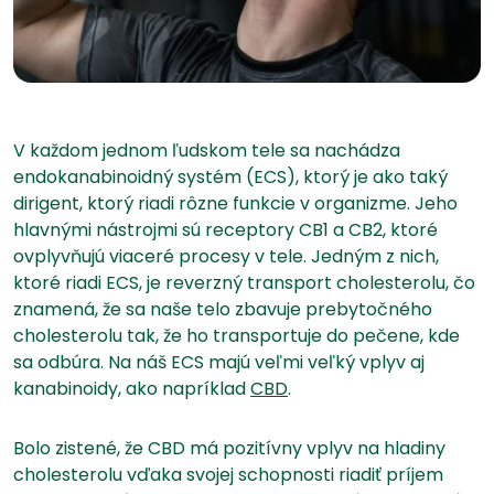
V každom jednom ľudskom tele sa nachádza
endokanabinoidný systém (ECS), ktorý je ako taký
dirigent, ktorý riadi rôzne funkcie v organizme. Jeho
hlavnými nástrojmi sú receptory CB1 a CB2, ktoré
ovplyvňujú viaceré procesy v tele. Jedným z nich,
ktoré riadi ECS, je reverzný transport cholesterolu, čo
znamená, že sa naše telo zbavuje prebytočného
cholesterolu tak, že ho transportuje do pečene, kde
sa odbúra. Na náš ECS majú veľmi veľký vplyv aj
kanabinoidy, ako napríklad
CBD
.
Bolo zistené, že CBD má pozitívny vplyv na hladiny
cholesterolu vďaka svojej schopnosti riadiť príjem