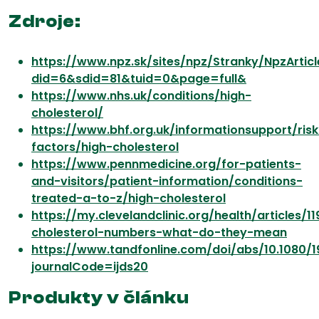
Zdroje:
https://www.npz.sk/sites/npz/Stranky/NpzAr
did=6&sdid=81&tuid=0&page=full&
https://www.nhs.uk/conditions/high-
cholesterol/
https://www.bhf.org.uk/informationsupport/risk
factors/high-cholesterol
https://www.pennmedicine.org/for-patients-
and-visitors/patient-information/conditions-
treated-a-to-z/high-cholesterol
https://my.clevelandclinic.org/health/articles/1
cholesterol-numbers-what-do-they-mean
https://www.tandfonline.com/doi/abs/10.1080/1
journalCode=ijds20
Produkty v článku