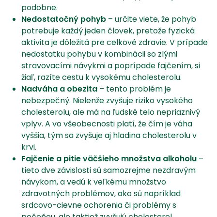
podobne.
Nedostatočný pohyb
– určite viete, že pohyb
potrebuje každý jeden človek, pretože fyzická
aktivita je dôležitá pre celkové zdravie. V prípade
nedostatku pohybu v kombinácii so zlými
stravovacími návykmi a poprípade fajčením, si
žiaľ, razíte cestu k vysokému cholesterolu.
Nadváha a obezita
– tento problém je
nebezpečný. Nielenže zvyšuje riziko vysokého
cholesterolu, ale má na ľudské telo nepriaznivý
vplyv. A vo všeobecnosti platí, že čím je váha
vyššia, tým sa zvyšuje aj hladina cholesterolu v
krvi.
Fajčenie a pitie väčšieho množstva alkoholu
–
tieto dve závislosti sú samozrejme nezdravým
návykom, a vedú k veľkému množstvo
zdravotných problémov, ako sú napríklad
srdcovo-cievne ochorenia či problémy s
pečeňou, ale taktiež zvyšujú cholesterol.