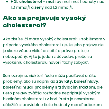
HDL cholesterol
–
muži
by mali mať hodnoty nad
1,0 mmol/l a
ženy
nad 1,2 mmol/l.
Ako sa prejavuje vysoký
cholesterol?
Ako zistíte, či máte vysoký cholesterol? Problémom v
prípade vysokého cholesterolu je, že jeho prejavy nie
je skoro vôbec vidieť ani cítiť a práve preto je
nebezpečný. Aj to je jeden z dôvodov, prečo sa
vysokému cholesterolu hovorí “tichý zabijak”.
Samozrejme, niektorí ľudia môžu pociťovať určité
problémy, ako sú napríklad
závraty, bolesť hlavy,
bolesť na hrudi, problémy s tráviacim traktom
, ale
tieto prejavy zväčša rozhodne nepripisujú vysokým
hladinám cholesterolu v krvi. Preto je nesmierne
dôležité si pravidelne tieto hodnoty merať odberom