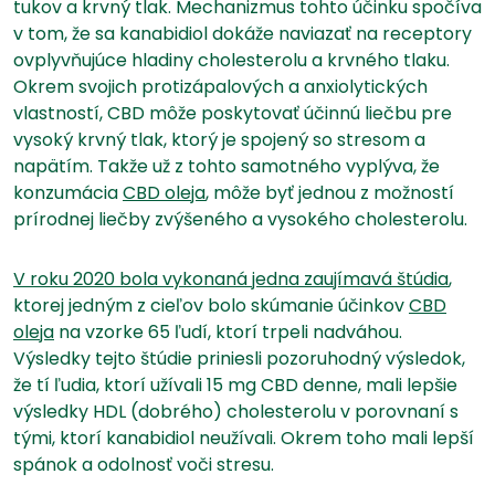
tukov a krvný tlak. Mechanizmus tohto účinku spočíva
v tom, že sa kanabidiol dokáže naviazať na receptory
ovplyvňujúce hladiny cholesterolu a krvného tlaku.
Okrem svojich protizápalových a anxiolytických
vlastností, CBD môže poskytovať účinnú liečbu pre
vysoký krvný tlak, ktorý je spojený so stresom a
napätím. Takže už z tohto samotného vyplýva, že
konzumácia
CBD oleja
, môže byť jednou z možností
prírodnej liečby zvýšeného a vysokého cholesterolu.
V roku 2020 bola vykonaná jedna zaujímavá štúdia
,
ktorej jedným z cieľov bolo skúmanie účinkov
CBD
oleja
na vzorke 65 ľudí, ktorí trpeli nadváhou.
Výsledky tejto štúdie priniesli pozoruhodný výsledok,
že tí ľudia, ktorí užívali 15 mg CBD denne, mali lepšie
výsledky HDL (dobrého) cholesterolu v porovnaní s
tými, ktorí kanabidiol neužívali. Okrem toho mali lepší
spánok a odolnosť voči stresu.