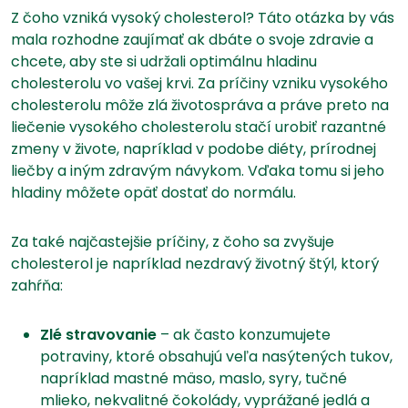
Z čoho vzniká vysoký cholesterol? Táto otázka by vás
mala rozhodne zaujímať ak dbáte o svoje zdravie a
chcete, aby ste si udržali optimálnu hladinu
cholesterolu vo vašej krvi. Za príčiny vzniku vysokého
cholesterolu môže zlá životospráva a práve preto na
liečenie vysokého cholesterolu stačí urobiť razantné
zmeny v živote, napríklad v podobe diéty, prírodnej
liečby a iným zdravým návykom. Vďaka tomu si jeho
hladiny môžete opäť dostať do normálu.
Za také najčastejšie príčiny, z čoho sa zvyšuje
cholesterol je napríklad nezdravý životný štýl, ktorý
zahŕňa:
Zlé stravovanie
– ak často konzumujete
potraviny, ktoré obsahujú veľa nasýtených tukov,
napríklad mastné mäso, maslo, syry, tučné
mlieko, nekvalitné čokolády, vyprážané jedlá a