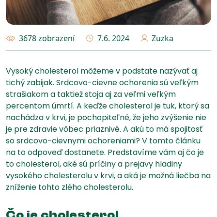
3678 zobrazení
7.6. 2024
Zuzka
Vysoký cholesterol môžeme v podstate nazývať aj
tichý zabijak. Srdcovo-cievne ochorenia sú veľkým
strašiakom a taktiež stoja aj za veľmi veľkým
percentom úmrtí. A keďže cholesterol je tuk, ktorý sa
nachádza v krvi, je pochopiteľné, že jeho zvýšenie nie
je pre zdravie vôbec priaznivé. A akú to má spojitosť
so srdcovo-cievnymi ochoreniami? V tomto článku
na to odpoveď dostanete. Predstavíme vám aj čo je
to cholesterol, aké sú príčiny a prejavy hladiny
vysokého cholesterolu v krvi, a aká je možná liečba na
zníženie tohto zlého cholesterolu.
Čo je cholesterol