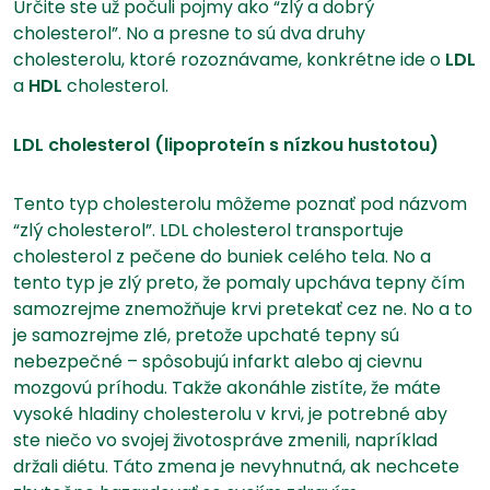
Určite ste už počuli pojmy ako “zlý a dobrý
cholesterol”. No a presne to sú dva druhy
cholesterolu, ktoré rozoznávame, konkrétne ide o
LDL
a
HDL
cholesterol.
LDL cholesterol (lipoproteín s nízkou hustotou)
Tento typ cholesterolu môžeme poznať pod názvom
“zlý cholesterol”. LDL cholesterol transportuje
cholesterol z pečene do buniek celého tela. No a
tento typ je zlý preto, že pomaly upcháva tepny čím
samozrejme znemožňuje krvi pretekať cez ne. No a to
je samozrejme zlé, pretože upchaté tepny sú
nebezpečné – spôsobujú infarkt alebo aj cievnu
mozgovú príhodu. Takže akonáhle zistíte, že máte
vysoké hladiny cholesterolu v krvi, je potrebné aby
ste niečo vo svojej životospráve zmenili, napríklad
držali diétu. Táto zmena je nevyhnutná, ak nechcete