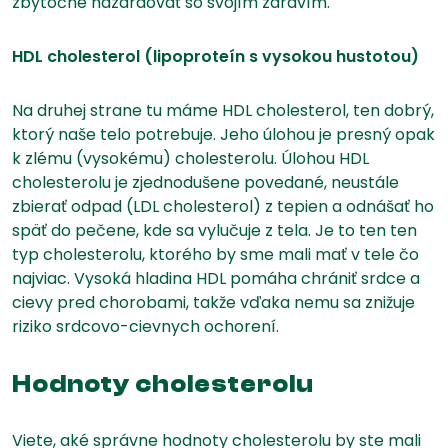
zbytočne hazardovať so svojím zdravím.
HDL cholesterol (lipoproteín s vysokou hustotou)
Na druhej strane tu máme HDL cholesterol, ten dobrý,
ktorý naše telo potrebuje. Jeho úlohou je presný opak
k zlému (vysokému) cholesterolu. Úlohou HDL
cholesterolu je zjednodušene povedané, neustále
zbierať odpad (LDL cholesterol) z tepien a odnášať ho
späť do pečene, kde sa vylučuje z tela. Je to ten ten
typ cholesterolu, ktorého by sme mali mať v tele čo
najviac. Vysoká hladina HDL pomáha chrániť srdce a
cievy pred chorobami, takže vďaka nemu sa znižuje
riziko srdcovo-cievnych ochorení.
Hodnoty cholesterolu
Viete, aké správne hodnoty cholesterolu by ste mali