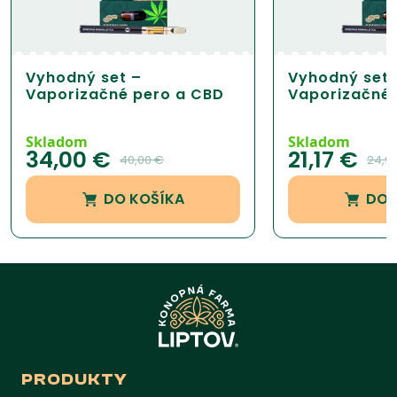
Vyhodný set –
Vyhodný set 
Vaporizačné pero a CBD
Vaporizačné 
Cartridge 1ml
Cartridge 0,
Skladom
Skladom
34,00
€
21,17
€
40,00
€
24,9
DO KOŠÍKA
DO 
PRODUKTY