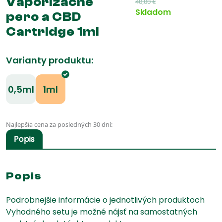
Vaporizačné
40,00
€
Skladom
pero a CBD
Cartridge 1ml
Varianty produktu:
0,5ml
1ml
Najlepšia cena za posledných 30 dní:
34,00
€
Popis
🌱
Popis
Podrobnejšie informácie o jednotlivých produktoch
Vyhodného setu je možné nájsť na samostatných