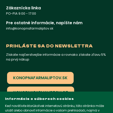
Zákaznícka linka
PO-PIA 9:00 - 17:00
Pre ostatné informácie, napíšte nám
info@konopnafarmaliptov.sk
PRIHLÁSTE SA DO NEWSLETTRA
Získate najčerstvejšie informácie a rovnako získate zľavu 5%
na prvý nákup
KONOPNAFARMALIPTOV.SK
KONOPNAFARMALIPTOV.CZ
Informácie o súboroch cookies
Keď navštívite ktorúkoľvek internetovú stránku, táto stránka môže
KONOPNAFARMALIPTOV.COM
uložiť alebo obnoviť informácie o vašom prehliadači, najmä v