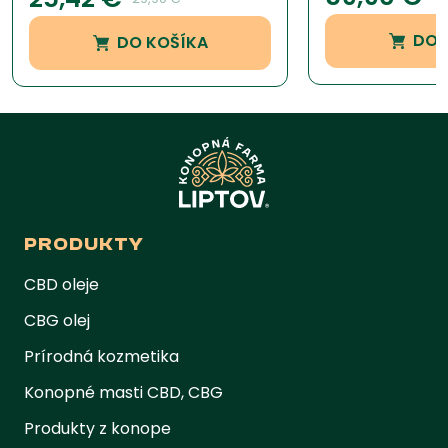
zákazníckej
recenzie
DO 
DO KOŠÍKA
PRODUKTY
CBD oleje
CBG olej
Prírodná kozmetika
Konopné masti CBD, CBG
Produkty z konope