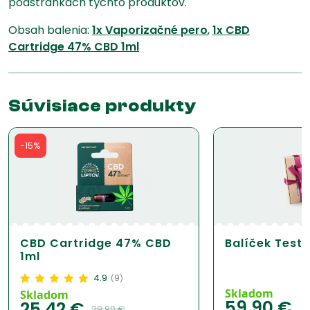
podstránkach týchto produktov.
Obsah balenia:
1x Vaporizačné pero
,
1x CBD
Cartridge 47% CBD 1ml
Súvisiace produkty
-15%
CBD Cartridge 47% CBD
Balíček Test-
1ml
4.9
9
(
)
Skladom
Hodnotenie
9
4.94
z
Skladom
59,90
€
25,42
€
5 na základe
29,90
€