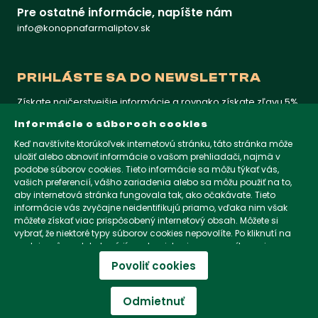
Pre ostatné informácie, napíšte nám
info@konopnafarmaliptov.sk
PRIHLÁSTE SA DO NEWSLETTRA
Získate najčerstvejšie informácie a rovnako získate zľavu 5%
na prvý nákup
Informácie o súboroch cookies
Keď navštívite ktorúkoľvek internetovú stránku, táto stránka môže
uložiť alebo obnoviť informácie o vašom prehliadači, najmä v
KONOPNAFARMALIPTOV.SK
podobe súborov cookies. Tieto informácie sa môžu týkať vás,
vašich preferencií, vášho zariadenia alebo sa môžu použiť na to,
aby internetová stránka fungovala tak, ako očakávate. Tieto
KONOPNAFARMALIPTOV.CZ
informácie vás zvyčajne neidentifikujú priamo, vďaka nim však
môžete získať viac prispôsobený internetový obsah. Môžete si
vybrať, že niektoré typy súborov cookies nepovolíte. Po kliknutí na
nadpisy rôznych kategórií sa dozviete viac a zmeníte svoje
KONOPNAFARMALIPTOV.COM
predvolené nastavenia. Mali by ste však vedieť, že blokovanie
Povoliť cookies
niektorých súborov cookies môže ovplyvniť vašu skúsenosť so
30,00
€
stránkou a služby, ktoré vám môžeme ponúknuť.
Viac informácií o
© 2026 Konopná Farma Trade s. r. o. Všetky práva
Do košíka
súboroch cookies
.
Odmietnuť
vyhradené.
Skladom