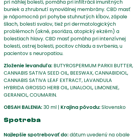
pri náhlej bolesti, pomáha pri infiltrácii imunitných
buniek a zhrubnutí synoviálnej membrány. CBD masť
je nápomocná pri pohybe stuhnutých kĺbov, zápale
šliach, bolesti svalov, tiež pri dermatologických
problémoch (akné, psoriáza, atopický ekzém) a
bolestiach hlavy. CBD masť pomáha pri intenzívnej
bolesti, ostrej bolesti, pocitov chladu a svrbenia, u
pacientov s neuropatiou.
Zloženie levanduľa:
BUTYROSPERMUM PARKII BUTTER,
CANNABIS SATIVA SEED OIL, BEESWAX, CANNABIDIOL,
CANNABIS SATIVA LEAF EXTRACT, LAVANDULA
HYBRIDA GROSSO HERB OIL, LINALOOL, LIMONENE,
GERANIOL, COUMARIN.
OBSAH BALENIA:
30 ml |
Krajina pôvodu:
Slovensko
Spotreba
Najlepšie spotrebovať do:
dátum uvedený na obale