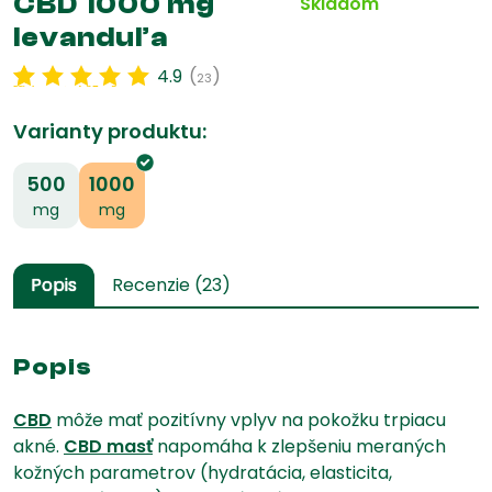
CBD 1000 mg
Skladom
levanduľa
4.9
(
)
23
Hodnotenie
23
4.87
z 5 na
základe
zákazníckej
recenzie
Varianty produktu:
500
1000
mg
mg
Popis
Recenzie (23)
🌱
Popis
CBD
môže mať pozitívny vplyv na pokožku trpiacu
akné.
CBD masť
napomáha k zlepšeniu meraných
kožných parametrov (hydratácia, elasticita,