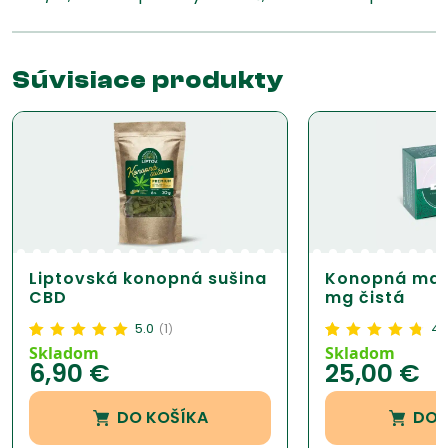
Súvisiace produkty
Liptovská konopná sušina
Konopná mas
CBD
mg čistá
5.0
1
4.
(
)
Hodnotenie
1
5.00
z
Hodnotenie
11
4.59
Skladom
Skladom
6,90
€
25,00
€
5 na základe
z 5 na základe
zákazníckej
zákazníckej
recenzie
recenzie
DO KOŠÍKA
DO 