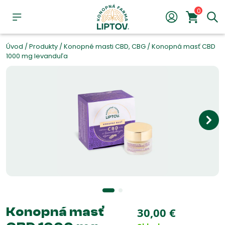
0
Úvod
/
Produkty
/
Konopné masti CBD, CBG
/
Konopná masť CBD
1000 mg levanduľa
Konopná masť
30,00
€