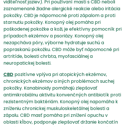
viditeľnosť jaziev). Pri používaní masti s CBD neboli
zaznamenané žiadne alergické reakcie alebo iritácia
pokožky. CBD je nápomocné proti zápalom a proti
starnutiu pokožky. Konopný olej pomáha pri
poškodenej pokožke a koži, je efektívny pomocník pri
prípadoch ekzémov a psoriázy. Konopný olej
nezapcháva póry, výborne hydratuje suchú a
popraskanú pokožku. CBD môže byť nápomocné pri
artritíde, bolesti chrbta, myofasciálnej a
neuropatickej bolesti.
CBD
pozitívne vplýva pri atopických ekzémov,
chronických ekzémov a iných problémoch suchej
pokožky. Kanabinoidy pomáhajú zlepšovať
antimikrobiálnu aktivitu konvenčných antibiotík proti
rezistentným baktériám. Konopný olej napomáha k
zníženiu chronickej muskuloskeletálnej bolesti a
zápalu. CBD masť pomáha pri znížení opuchu v
oblasti kĺbov, podporuje zlepšovať držanie končatín