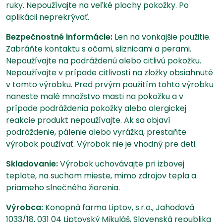
ruky. Nepoužívajte na veľké plochy pokožky. Po
aplikácii neprekrývať.
Bezpečnostné informácie:
Len na vonkajšie použitie.
Zabráňte kontaktu s očami, sliznicami a perami.
Nepoužívajte na podráždenú alebo citlivú pokožku.
Nepoužívajte v prípade citlivosti na zložky obsiahnuté
v tomto výrobku. Pred prvým použitím tohto výrobku
naneste malé množstvo masti na pokožku a v
prípade podráždenia pokožky alebo alergickej
reakcie produkt nepoužívajte. Ak sa objaví
podráždenie, pálenie alebo vyrážka, prestaňte
výrobok používať. Výrobok nie je vhodný pre deti.
Skladovanie:
Výrobok uchovávajte pri izbovej
teplote, na suchom mieste, mimo zdrojov tepla a
priameho slnečného žiarenia.
Výrobca:
Konopná farma Liptov, s.r.o., Jahodová
1033/18, 031 04 Liptovský Mikuláš, Slovenská republika