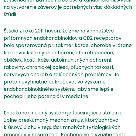
na vytvorenie záverov je potrebných viac dôkladných
štúdií.
Štúdia z roku 2011 hovorí, že zmena v množstve
prítomných endokanabinoidov a CB2 receptorov
bola spozorovaná pri takmer každej chorobe vrátane
kardiovaskulárnych ochorení, chorôb pečene,
obličiek, kostí, kože, autoimunitných ochorení,
rakoviny, chronickej bolesti, pľúcnych ťažkostí,
nervových chorôb a žalúdočných problémov. Je
preto nevyhnutné pokračovať vo výskume
endokanabinoidného systému, aby sme lepšie
pochopili jeho potenciál v medicíne.
Endokanabinoidný systém je fascinujúci a stále nie
úplne preskúmaný mechanizmus, ktorý zohráva
kľúčovú úlohu v regulácii mnohých fyziologických
procesov v našom tele. Pochopenie a využitie tohto