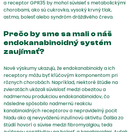
a receptor GPR35 by mohol súvisieť s metabolickými
chorobami, ako sú cukrovka, vysoký krvný tlak,
astma, bolesť alebo syndróm dráždivého čreva.
Prečo by sme sa mali o náš
endokanabinoidný systém
zaujímať?
Nové výskumy ukazujú, že endokanabinoidy a ich
receptory môžu byť kľúčovým komponentom pri
rôznych chorobách. Napríklad, niektoré štúdie na
zvieratách ukázali súvislosť medzi obezitou a
nadmernou produkciou endokanabinoidov, čo
následne spôsobilo nadmernú reakciu
kanabinoidných receptorov a nepravidelný pocit
hladu ako aj nevyváženú inzulínovú aktivitu. Ďalšia zo
štúdií hovorí o súvise medzi fibromyalgiou, teda
zvýšenou senzitivitou na bolesť, a kanabinoidmi. Avšak