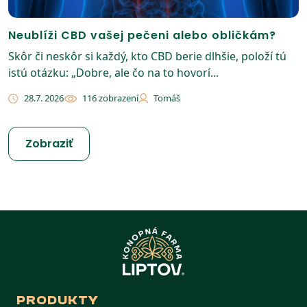
Neublíži CBD vašej pečeni alebo obličkám?
Skôr či neskôr si každý, kto CBD berie dlhšie, položí tú
istú otázku: „Dobre, ale čo na to hovorí...
28.7. 2026
116 zobrazení
Tomáš
Zobraziť
PRODUKTY