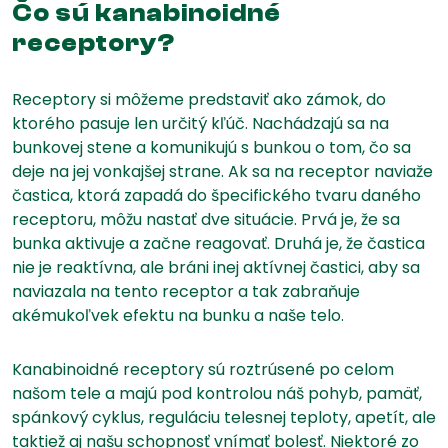
Čo sú kanabinoidné
receptory?
Receptory si môžeme predstaviť ako zámok, do
ktorého pasuje len určitý kľúč. Nachádzajú sa na
bunkovej stene a komunikujú s bunkou o tom, čo sa
deje na jej vonkajšej strane. Ak sa na receptor naviaže
častica, ktorá zapadá do špecifického tvaru daného
receptoru, môžu nastať dve situácie. Prvá je, že sa
bunka aktivuje a začne reagovať. Druhá je, že častica
nie je reaktívna, ale bráni inej aktívnej častici, aby sa
naviazala na tento receptor a tak zabraňuje
akémukoľvek efektu na bunku a naše telo.
Kanabinoidné receptory sú roztrúsené po celom
našom tele a majú pod kontrolou náš pohyb, pamäť,
spánkový cyklus, reguláciu telesnej teploty, apetít, ale
taktiež aj našu schopnosť vnímať bolesť. Niektoré zo