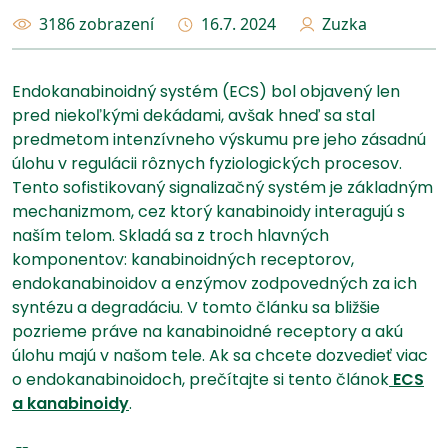
3186 zobrazení
16.7. 2024
Zuzka
Endokanabinoidný systém (ECS) bol objavený len
pred niekoľkými dekádami, avšak hneď sa stal
predmetom intenzívneho výskumu pre jeho zásadnú
úlohu v regulácii rôznych fyziologických procesov.
Tento sofistikovaný signalizačný systém je základným
mechanizmom, cez ktorý kanabinoidy interagujú s
naším telom. Skladá sa z troch hlavných
komponentov: kanabinoidných receptorov,
endokanabinoidov a enzýmov zodpovedných za ich
syntézu a degradáciu. V tomto článku sa bližšie
pozrieme práve na kanabinoidné receptory a akú
úlohu majú v našom tele. Ak sa chcete dozvedieť viac
o endokanabinoidoch, prečítajte si tento článok
ECS
a kanabinoidy
.