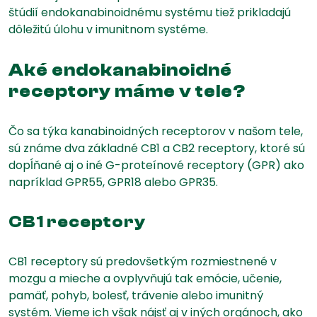
štúdií endokanabinoidnému systému tiež prikladajú
dôležitú úlohu v imunitnom systéme.
Aké endokanabinoidné
receptory máme v tele?
Čo sa týka kanabinoidných receptorov v našom tele,
sú známe dva základné CB1 a CB2 receptory, ktoré sú
dopĺňané aj o iné G-proteínové receptory (GPR) ako
napríklad GPR55, GPR18 alebo GPR35.
CB1 receptory
CB1 receptory sú predovšetkým rozmiestnené v
mozgu a mieche a ovplyvňujú tak emócie, učenie,
pamäť, pohyb, bolesť, trávenie alebo imunitný
systém. Vieme ich však nájsť aj v iných orgánoch, ako