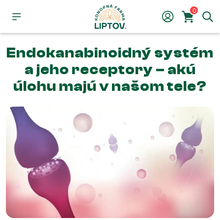
0
Endokanabinoidný systém
a jeho receptory – akú
úlohu majú v našom tele?