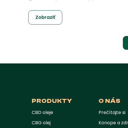
Zobraziť
PRODUKTY
O NÁS
CBD oleje
Prečítajte si
CBG olej
Konope a zdr