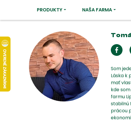
PRODUKTY
NAŠA FARMA
Tom
Som jede
Láska k 
mať vlast
kde som 
farmu Li
stabilnú
prácou p
ekonomik