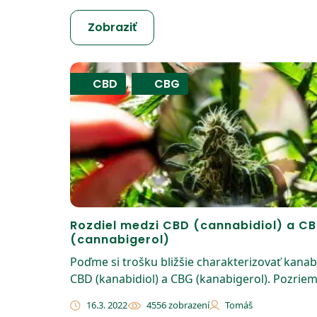
Zobraziť
CBD
,
CBG
Rozdiel medzi CBD (cannabidiol) a C
(cannabigerol)
Poďme si trošku bližšie charakterizovať kanab
CBD (kanabidiol) a CBG (kanabigerol). Pozriem.
16.3. 2022
4556 zobrazení
Tomáš