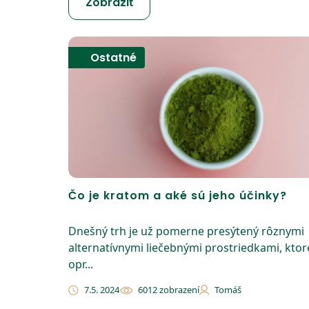
Zobraziť
Ostatné
Čo je kratom a aké sú jeho účinky?
Dnešný trh je už pomerne presýtený rôznymi
alternatívnymi liečebnými prostriedkami, ktor
opr...
7.5. 2024
6012 zobrazení
Tomáš