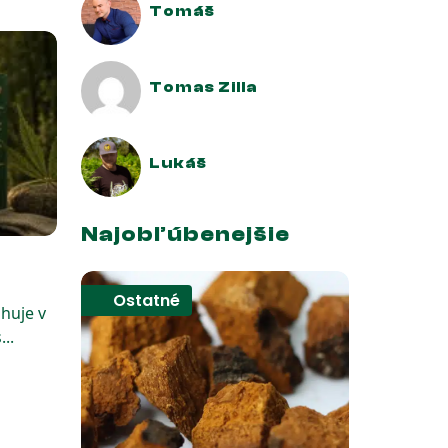
Tomáš
Tomas Zilla
Lukáš
Najobľúbenejšie
Ostatné
huje v
..