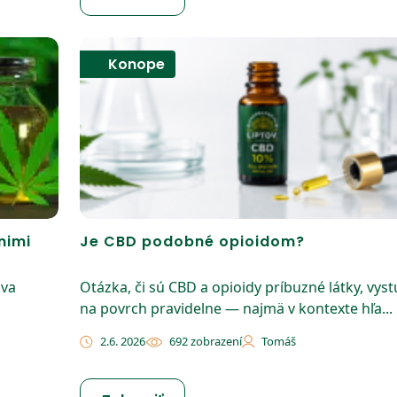
Konope
nimi
Je CBD podobné opioidom?
dva
Otázka, či sú CBD a opioidy príbuzné látky, vys
na povrch pravidelne — najmä v kontexte hľa...
2.6. 2026
692 zobrazení
Tomáš