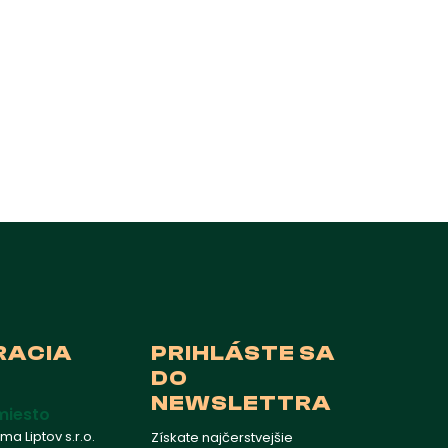
RACIA
PRIHLÁSTE SA
DO
NEWSLETTRA
miesto
a Liptov s.r.o.
Získate najčerstvejšie