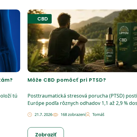
CBD
čkám?
Môže CBD pomôcť pri PTSD?
oloží tú
Posttraumatická stresová porucha (PTSD) posti
Európe podľa rôznych odhadov 1,1 až 2,9 % dos.
21.7. 2026
168 zobrazení
Tomáš
Zobraziť