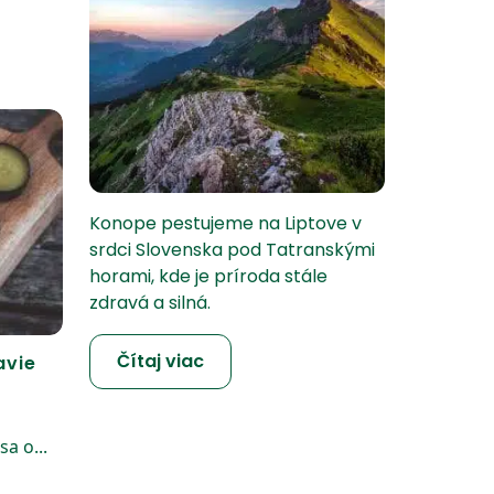
Konope pestujeme na Liptove v
srdci Slovenska pod Tatranskými
horami, kde je príroda stále
zdravá a silná.
Čítaj viac
avie
a o...