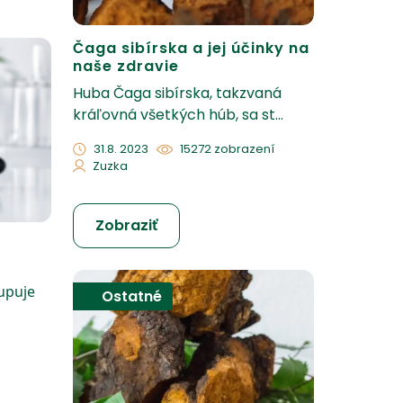
Čaga sibírska a jej účinky na
naše zdravie
Huba Čaga sibírska, takzvaná
kráľovná všetkých húb, sa st...
31.8. 2023
15272 zobrazení
Zuzka
Zobraziť
tupuje
Ostatné