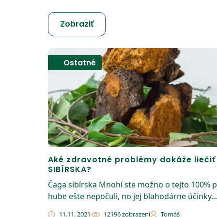
Zobraziť
Ostatné
Aké zdravotné problémy dokáže lieči
SIBÍRSKA?
Čaga sibírska Mnohí ste možno o tejto 100% p
hube ešte nepočuli, no jej blahodárne účinky...
11.11. 2021
12196 zobrazení
Tomáš