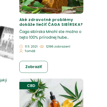
Aké zdravotné problémy
dokáže liečiť ČAGA SIBÍRSKA?
Čaga sibírska Mnohí ste možno o
tejto 100% prírodnej hube...
11.11. 2021
12196 zobrazení
Tomáš
Zobraziť
y
jaký
CBD