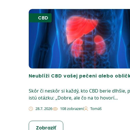
CBD
Neublíži CBD vašej pečeni alebo obli
Skôr či neskôr si každý, kto CBD berie dlhšie, p
istú otázku: „Dobre, ale čo na to hovorí...
28.7. 2026
108 zobrazení
Tomáš
Zobraziť