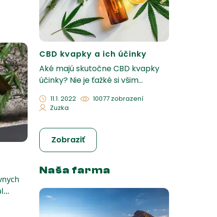
CBD kvapky a ich účinky
Aké majú skutočne CBD kvapky
účinky? Nie je ťažké si všim...
11.1. 2022
10077 zobrazení
Zuzka
Zobraziť
Naša farma
ívnych
...