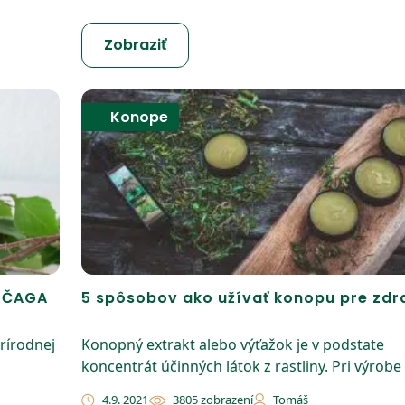
Zobraziť
Konope
ť ČAGA
5 spôsobov ako užívať konopu pre zdr
rírodnej
Konopný extrakt alebo výťažok je v podstate
koncentrát účinných látok z rastliny. Pri výrobe s
4.9. 2021
3805 zobrazení
Tomáš