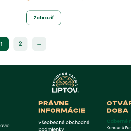
Zobraziť
2
→
1
PRÁVNE
OTVÁ
INFORMÁCIE
DOBA
Odberné 
Všeobecné obchodné
avie
Konopná Farm
podmienky