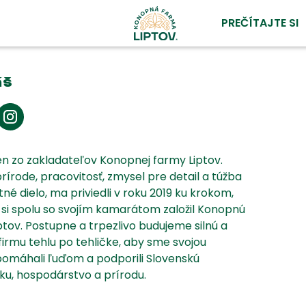
PREČÍTAJTE SI
áš
n zo zakladateľov Konopnej farmy Liptov.
prírode, pracovitosť, zmysel pre detail a túžba
né dielo, ma priviedli v roku 2019 ku krokom,
si spolu so svojím kamarátom založil Konopnú
ptov. Postupne a trpezlivo budujeme silnú a
 firmu tehlu po tehličke, aby sme svojou
omáhali ľuďom a podporili Slovenskú
u, hospodárstvo a prírodu.