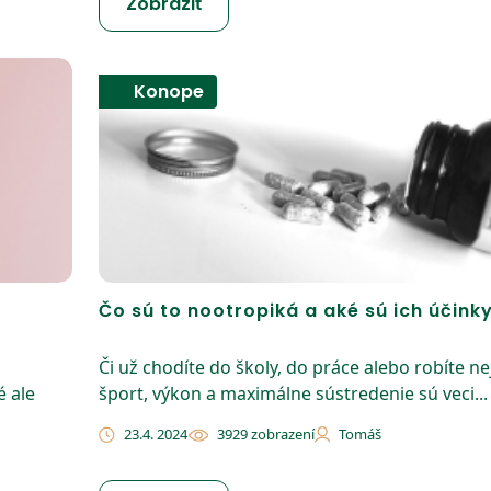
Zobraziť
Konope
Čo sú to nootropiká a aké sú ich účink
Či už chodíte do školy, do práce alebo robíte ne
é ale
šport, výkon a maximálne sústredenie sú veci...
23.4. 2024
3929 zobrazení
Tomáš