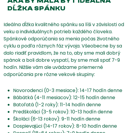
AKÁ BY MALA BYŤ IDEÁLNA
DĹŽKA SPÁNKU
Ideálna dĺžka kvalitného spánku sa líši v závislosti od
veku a individuálnych potrieb každého človeka.
Spánkové odporúčania sa menia počas životného
cyklu a podľa rôznych fáz vývoja. Všeobecne by sa
dalo riadiť pravidlom, že na to, aby sme mali dobrý
spánok a boli dobre vyspatí, by sme mali spať 7-9
hodín. Nižšie vám ale uvádzame priemerné
odporúčania pre rôzne vekové skupiny:
Novorodenci (0-3 mesiace): 14-17 hodín denne
Bábätká (4-11 mesiacov): 12-15 hodín denne
Batoľatá (1-2 roky): 11-14 hodín denne
Predškoláci (3-5 rokov): 10-13 hodín denne
Školáci (6-13 rokov): 9-11 hodín denne
Dospievajúci (14-17 rokov): 8-10 hodín denne