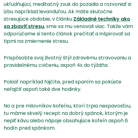
ukľudňujúci, meditačný zvuk do pozadia a rozvoniať si
izbu napríklad levanduľou. Ak máte skutočne
stresujúce obdobie, v článku
Základné techniky ako
sa zbaviť stresu
, sme sa mu venovali viac. Takže vám
odporúčame si tento článok prečítať a inšpirovať sa
tipmi na zmiernenie stresu.
Prispôsobte svoj životný štýl zdravému stravovaniu a
pravidelnému cvičeniu, aspoň 4x do týždňa.
Pokiaľ napríklad fajčíte, pred spaním sa pokúste
nefajčiť aspoň také dve hodinky.
No a pre milovníkov kofeínu, ktorí trpia nespavosťou,
tu máme skvelý recept na dobrý spánok, ktorým je
nepiť kávu alebo nápoje obsahujúce kofeín aspoň 6
hodín pred spánkom.