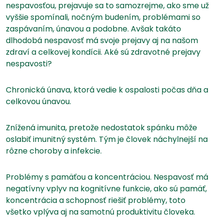
nespavosťou, prejavuje sa to samozrejme, ako sme už
vyššie spomínali, nočným budením, problémami so
zaspávaním, únavou a podobne. Avšak takáto
dlhodobá nespavosť má svoje prejavy aj na našom
zdraví a celkovej kondícii. Aké sú zdravotné prejavy
nespavosti?
Chronická únava, ktorá vedie k ospalosti počas dňa a
celkovou únavou.
Znížená imunita, pretože nedostatok spánku môže
oslabiť imunitný systém. Tým je človek náchylnejší na
rôzne choroby a infekcie.
Problémy s pamäťou a koncentráciou. Nespavosť má
negatívny vplyv na kognitívne funkcie, ako sú pamäť,
koncentrácia a schopnosť riešiť problémy, toto
všetko vplýva aj na samotnú produktivitu človeka.