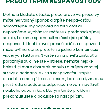
PREČO TRPÍM NESPAVOSŤOU?
Možno si kladiete otázku, prečo práve vy, prečo vy
máte nekvalitný spánok a trpíte nespavosťou.
Samozrejme, my odpoveď na túto otázku
nepoznáme. Vychádzať môžete z predchádzajúcej
sekcie, kde sme spomenuli najčastejšie príčiny
nespavosti. Identifikovať presnú príčinu nespavosti
môže byť náročné, pretože sa jedná o kombináciu
viacerých faktorov. Skúste sa na chvíľu zastaviť a
porozmýšľať, či nie ste v strese, nemáte nejaké
bolesti, či máte dostatok pohybu a príjem zdravej
stravy a podobne. Ak sa s nespavosťou trápite
dlhodobo a netrpíte ani stresom, bolesťami, zmenou
prostredia a podobne, odporúčame vám navštíviť
nejakého odborníka, s ktorým tento problém
prekonzultujete a pokúsite sa nájsť príčinu.