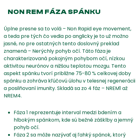
NON REM FÁZA SPÁNKU
Úplne presne sa to volá – Non Rapid eye movement,
a teda pre tých čo vedia po anglicky je to už možno
jasné, no pre ostatných tento doslovný preklad
znamená – Nerýchly pohyb očí. Táto fáza je
charakterizovaná pokojným pohybom očí, nízkou
aktivitou neurónov a nižšou teplotou mozgu. Tento
aspekt spánku tvorí približne 75-80 % celkovej doby
spánku a zohráva kľúčovú úlohu v telesnej regenerácii
a posilňovaní imunity. Skladá sa zo 4 fáz – NREM1 až
NREM4.
Fáza 1 reprezentuje interval medzi bdením a
hlbokým spánkom, kde sú bežné zášklby a jemný
pohyb očí.
Fáza 2 sa môže nazývať aj ľahký spánok, ktorý