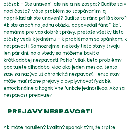
otázok – Ste unavení, ale nie a nie zaspať? Budíte sa v
noci často? Máte problém so zaspávaním, aj
napríklad ak ste unavení? Budíte sa ráno príliš skoro?
Ak ste aspoň na jednu otázku odpovedali “áno”, žiaľ,
nemáme pre vás dobré správy, pretože všetky tieto
otázky vedú k jednému – k problémom so spánkom, k
nespavosti. Samozrejme, niekedy tieto stavy trvajú
len pár dní, no a vtedy sa môžeme baviť o
krátkodobej nespavosti. Pokiaľ však tieto problémy
pociťujete dlhodobo, viac ako jeden mesiac, tento
stav sa nazýva už chronická nespavosť. Tento stav
môže mať rôzne prejavy a ovplyvňovať fyzické,
emocionálne a kognitívne funkcie jednotlivca. Ako sa
nespavosť prejavuje?
PREJAVY NESPAVOSTI
Ak máte narušený kvalitný spánok tým, že trpíte