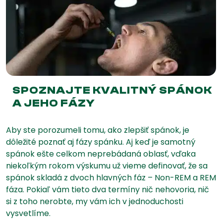
SPOZNAJTE KVALITNÝ SPÁNOK
A JEHO FÁZY
Aby ste porozumeli tomu, ako zlepšiť spánok, je
dôležité poznať aj fázy spánku. Aj keď je samotný
spánok ešte celkom neprebádaná oblasť, vďaka
niekoľkým rokom výskumu už vieme definovať, že sa
spánok skladá z dvoch hlavných fáz – Non-REM a REM
fáza. Pokiaľ vám tieto dva termíny nič nehovoria, nič
si z toho nerobte, my vám ich v jednoduchosti
vysvetlíme.