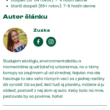
Dospelí (18-64 rokov): 7-9 hodín denne
Starší dospelí (65+ rokov): 7-8 hodín denne
Autor článku
Zuzka
Študujem ekológiu, environmentalistiku a
momentálne aj udržateľný urbanizmus, no o témy
konopy sa zaujímam už od strednej. Najviac ma ale
fascinuje to ako veľa rôznych vecí sa z jednej rastliny
dá vyrobiť. Dá sa jesť, lieči ľudí aj planétu, môžete si ju
obliesť, postaviť z nej dom aj auto. Keby bolo na mne,
pestovala by sa povinne, haha!