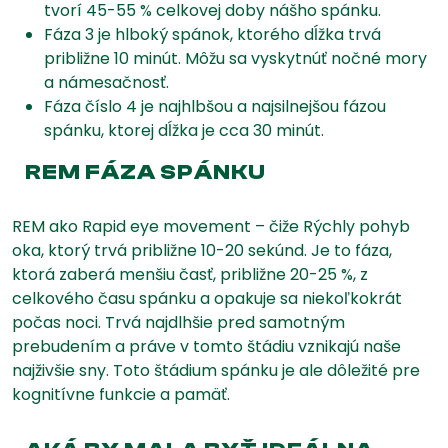
tvorí 45-55 % celkovej doby nášho spánku.
Fáza 3 je hlboký spánok, ktorého dĺžka trvá
približne 10 minút. Môžu sa vyskytnúť nočné mory
a námesačnosť.
Fáza číslo 4 je najhlbšou a najsilnejšou fázou
spánku, ktorej dĺžka je cca 30 minút.
REM FÁZA SPÁNKU
REM ako Rapid eye movement – čiže Rýchly pohyb
oka, ktorý trvá približne 10-20 sekúnd. Je to fáza,
ktorá zaberá menšiu časť, približne 20-25 %, z
celkového času spánku a opakuje sa niekoľkokrát
počas noci. Trvá najdlhšie pred samotným
prebudením a práve v tomto štádiu vznikajú naše
najživšie sny. Toto štádium spánku je ale dôležité pre
kognitívne funkcie a pamäť.