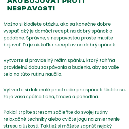
AKO BOJOVAŤ PROTI
NESPAVOSTI
Možno si kladiete otázku, ako sa konečne dobre
vyspať, aký je domáci recept na dobrý spánok a
podobne. Správne, s nespavosťou proste musíte
bojovať. Tu je niekoľko receptov na dobrý spánok.
Vytvorte si pravidelný režim spánku, ktorý zahŕňa
pravidelnú dobu zaspávania a budenia, aby sa vaše
telo na túto rutinu naučilo.
Vytvorte si dokonalé prostredie pre spánok. Uistite sa,
že je vaša spálňa tichá, tmavá a pohodlná.
Pokiaľ trpíte stresom začleňte do svojej rutiny
relaxačné techniky alebo cvičte jogu na zmiernenie
stresu a úzkosti. Taktiež si môžete zapnúť nejaký