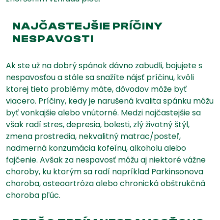
NAJČASTEJŠIE PRÍČINY
NESPAVOSTI
Ak ste už na dobrý spánok dávno zabudli, bojujete s
nespavosťou a stále sa snažíte nájsť príčinu, kvôli
ktorej tieto problémy máte, dôvodov môže byť
viacero. Príčiny, kedy je narušená kvalita spánku môžu
byť vonkajšie alebo vnútorné. Medzi najčastejšie sa
však radí stres, depresia, bolesti, zlý životný štýl,
zmena prostredia, nekvalitný matrac/posteľ,
nadmerná konzumácia kofeínu, alkoholu alebo
fajčenie. Avšak za nespavosť môžu aj niektoré vážne
choroby, ku ktorým sa radí napríklad Parkinsonova
choroba, osteoartróza alebo chronická obštrukčná
choroba pľúc.