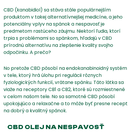
CBD (kanabidiol) sa stáva stále populárnejším
produktom v takej alternatívnejšej medicíne, a jeho
potenciálny vplyv na spánok a nespavosť je
predmetom rastúceho záujmu. Niektorí ľudia, ktorí
trpia s problémami so spánkom, hľadajú v CBD
prírodnú alternatívu na zlepšenie kvality svojho
odpočinku. A prečo?
No pretože CBD pôsobí na endokanabinoidný systém
v tele, ktorý hrá úlohu pri regulácii rôznych
fyziologických funkcií, vrátane spánku. Táto látka sa
viaže na receptory CB1 a CB2, ktoré sú rozmiestnené
v celom našom tele. No sa samotné CBD pôsobí
upokojujúco a relaxačne a to môže byť presne recept
na dobrý a kvalitný spánok.
CBD OLEJ NA NESPAVOSŤ