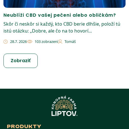
Neublíži CBD vašej pečeni alebo obličkám?
Skôr či neskôr si každý, kto CBD berie dlhšie, položí tú
istú otázku: „Dobre, ale čo na to hovorí...
28.7. 2026
103 zobrazení
Tomáš
Zobraziť
PRODUKTY