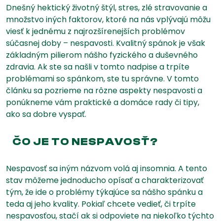
Dnešný hektický životný štýl, stres, zlé stravovanie a
množstvo iných faktorov, ktoré na nás vplývajú môžu
viesť k jednému z najrozšírenejších problémov
súčasnej doby – nespavosti. Kvalitný spánok je však
základným pilierom nášho fyzického a duševného
zdravia. Ak ste sa našli v tomto nadpise a trpíte
problémami so spánkom, ste tu správne. V tomto
článku sa pozrieme na rôzne aspekty nespavosti a
ponúkneme vám praktické a domáce rady či tipy,
ako sa dobre vyspať.
ČO JE TO NESPAVOSŤ?
Nespavosť sa iným názvom volá aj insomnia. A tento
stav môžeme jednoducho opísať a charakterizovať
tým, že ide o problémy týkajúce sa nášho spánku a
teda aj jeho kvality. Pokiaľ chcete vedieť, či trpíte
nespavosťou, stačí ak si odpoviete na niekoľko týchto