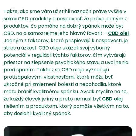
Takže, ako sme vám už stihli naznačiť práve vyššie v
sekcii CBD produkty a nespavosť, že práve jedným z
produktov, čo pomáha na dobrý spánok môže byť
CBD, no a samozrejme jeho hlavný favorit –
CBD olej
.
Jedným z faktorov, ktoré prispievajú k nespavosti, je
stres a úzkosť. CBD oleje ukázali svoj výborný
potenciál v regulácii týchto faktorov, čím vytvárajú
priestor na zlepšenie psychického stavu a uvoľnenia
pred spaním. Taktiež sa CBD oleje vyznačujú
protizápalovými vlastnosťami, ktoré môžu byť
užitočné pri zmiernení bolesti a nepohodlia, ktoré
môžu brániť kvalitnému spánku. Avšak myslite na to,
že každý človek je iný a preto nemusí byť
CBD olej
riešením a produktom, ktorý pomôže všetkým na to,
aby dosiahli kvalitný spánok.