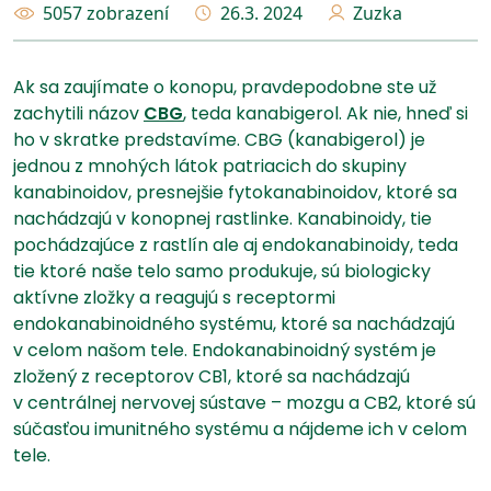
5057 zobrazení
26.3. 2024
Zuzka
Ak sa zaujímate o konopu, pravdepodobne ste už
zachytili názov
CBG
, teda kanabigerol. Ak nie, hneď si
ho v skratke predstavíme. CBG (kanabigerol) je
jednou z mnohých látok patriacich do skupiny
kanabinoidov, presnejšie fytokanabinoidov, ktoré sa
nachádzajú v konopnej rastlinke. Kanabinoidy, tie
pochádzajúce z rastlín ale aj endokanabinoidy, teda
tie ktoré naše telo samo produkuje, sú biologicky
aktívne zložky a reagujú s receptormi
endokanabinoidného systému, ktoré sa nachádzajú
v celom našom tele. Endokanabinoidný systém je
zložený z receptorov CB1, ktoré sa nachádzajú
v centrálnej nervovej sústave – mozgu a CB2, ktoré sú
súčasťou imunitného systému a nájdeme ich v celom
tele.