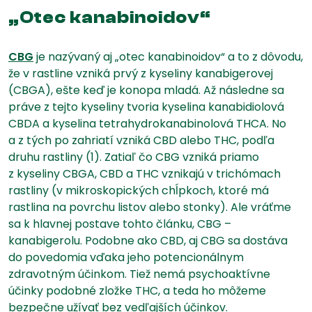
„Otec kanabinoidov“
CBG
je nazývaný aj „otec kanabinoidov“ a to z dôvodu,
že v rastline vzniká prvý z kyseliny kanabigerovej
(CBGA), ešte keď je konopa mladá. Až následne sa
práve z tejto kyseliny tvoria kyselina kanabidiolová
CBDA a kyselina tetrahydrokanabinolová THCA. No
a z tých po zahriatí vzniká CBD alebo THC, podľa
druhu rastliny (1). Zatiaľ čo CBG vzniká priamo
z kyseliny CBGA, CBD a THC vznikajú v trichómach
rastliny (v mikroskopických chĺpkoch, ktoré má
rastlina na povrchu listov alebo stonky). Ale vráťme
sa k hlavnej postave tohto článku, CBG –
kanabigerolu. Podobne ako CBD, aj CBG sa dostáva
do povedomia vďaka jeho potencionálnym
zdravotným účinkom. Tiež nemá psychoaktívne
účinky podobné zložke THC, a teda ho môžeme
bezpečne užívať bez vedľajších účinkov.