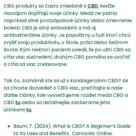
CBG produkty sú často zmiešané s
CBD
, keďže
navzájom dopĺňajú svoje účinky. Medzi ne patria
napríklad silné protizápalové účinky alebo zmiernenie
bolesti. CBG je silný antioxidant a má aj
antibakteriálne účinky. Je populárny u ľudí ktorí chcú
zvýšiť svoju produktivitu, v škole, práci alebo bežnom
živote. Kým niektorí pacienti uviedli, že po užití CBG sa
cítia viac sústredení, druhým CBG pomáha sa uvoľniť
a cítia sa viac zrelaxovane.
Tak čo, zoznámili ste sa už s kanabigerolom CBG? Ak
sa chcete dozvedieť o CBG viac, prečítajte si naše
ďalšie články, kde vysvetľujeme rozdiel medzi CBG a
CBD
tu
alebo sa detailnejšie zaoberáme jeho
účinkami
tu
.
Baum, T. (2024). What is CBG? A Beginner’s Guide
to Its Uses and Benefits.. Cannovia. Online: