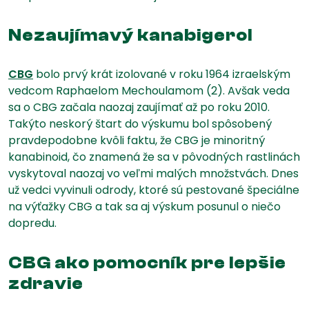
Nezaujímavý kanabigerol
CBG
bolo prvý krát izolované v roku 1964 izraelským
vedcom Raphaelom Mechoulamom (2). Avšak veda
sa o CBG začala naozaj zaujímať až po roku 2010.
Takýto neskorý štart do výskumu bol spôsobený
pravdepodobne kvôli faktu, že CBG je minoritný
kanabinoid, čo znamená že sa v pôvodných rastlinách
vyskytoval naozaj vo veľmi malých množstvách. Dnes
už vedci vyvinuli odrody, ktoré sú pestované špeciálne
na výťažky CBG a tak sa aj výskum posunul o niečo
dopredu.
CBG ako pomocník pre lepšie
zdravie