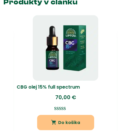
Produkty v článku
CBG olej 15% full spectrum
70,00
€
Hodnotenie
3
5.00
z 5
Do košíka
na základe