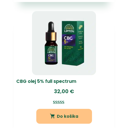
zákazníckej
recenzie
CBG olej 5% full spectrum
32,00
€
Hodnotenie
7
3.43
z
Do košíka
5 na
základe