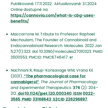
Publikované: 17.11.2022.
Aktualizované: 3.1.2024
Online dostupné na:
https://cannovia.com/what-is-cbg-uses-
benefits/
Maccarrone M. Tribute to Professor Raphael
Mechoulam, The Founder of Cannabinoid and
Endocannabinoid Research. Molecules. 2022 Jan
5;27(1):323. doi: 10.3390/molecules27010323. PMID:
35011553; PMCID: PMC8746417.
↩︎
Nachnani R, Raup-Konsavage WM, Vrana KE
(2021).
“The pharmacological case for
cannabigerol”
.
The Journal of Pharmacology
and Experimental Therapeutics
.
376
(2): 204–
212.
doi
:
10.1124/jpet.120.000340
.
ISSN
0022-
3565
.
PMID
33168643
.
S2CID
226296897
.