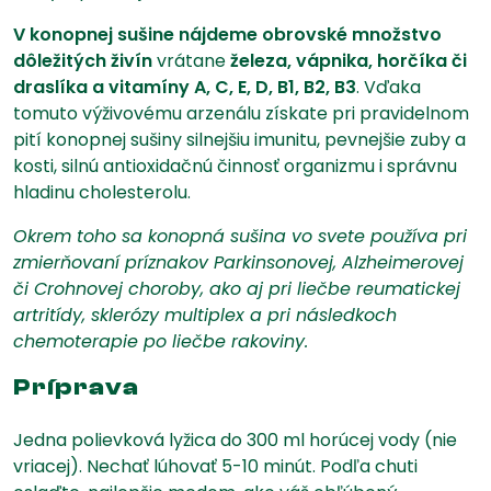
V konopnej sušine nájdeme obrovské množstvo
dôležitých živín
vrátane
železa, vápnika, horčíka či
draslíka a vitamíny A, C, E, D, B1, B2, B3
. Vďaka
tomuto výživovému arzenálu získate pri pravidelnom
pití konopnej sušiny silnejšiu imunitu, pevnejšie zuby a
kosti, silnú antioxidačnú činnosť organizmu i správnu
hladinu cholesterolu.
Okrem toho sa konopná sušina vo svete používa pri
zmierňovaní príznakov Parkinsonovej, Alzheimerovej
či Crohnovej choroby, ako aj pri liečbe reumatickej
artritídy, sklerózy multiplex a pri následkoch
chemoterapie po liečbe rakoviny.
Príprava
Jedna polievková lyžica do 300 ml horúcej vody (nie
vriacej). Nechať lúhovať 5-10 minút. Podľa chuti