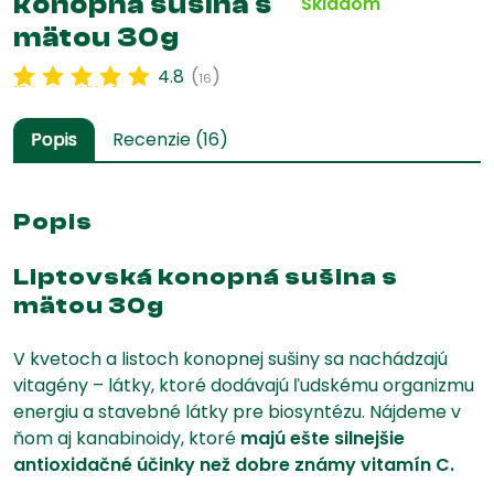
konopná sušina s
Skladom
mätou 30g
4.8
(
)
16
Hodnotenie
16
4.84
z 5 na
základe
zákazníckej
recenzie
Popis
Recenzie (16)
🌱
Popis
Liptovská konopná sušina s
mätou 30g
V kvetoch a listoch konopnej sušiny sa nachádzajú
vitagény – látky, ktoré dodávajú ľudskému organizmu
energiu a stavebné látky pre biosyntézu. Nájdeme v
ňom aj kanabinoidy, ktoré
majú ešte silnejšie
antioxidačné účinky než dobre známy vitamín C.