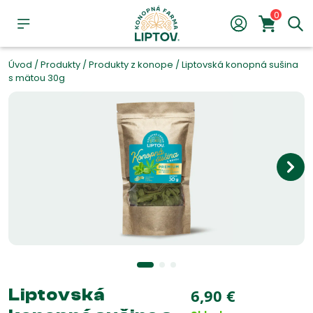
0
Úvod
/
Produkty
/
Produkty z konope
/
Liptovská konopná sušina
s mätou 30g
Liptovská
6,90
€