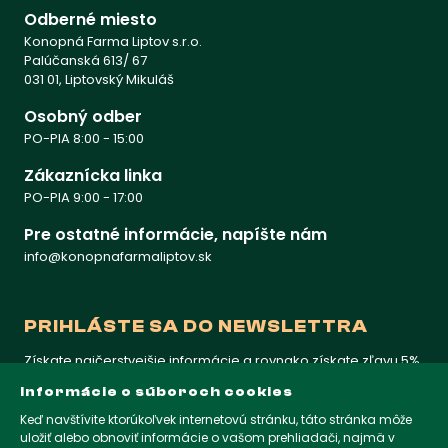
Odberné miesto
Konopná Farma Liptov s.r.o.
Palúčanská 613/ 67
031 01, Liptovský Mikuláš
Osobný odber
PO-PIA 8:00 - 15:00
Zákaznícka linka
PO-PIA 9:00 - 17:00
Pre ostatné informácie, napíšte nám
info@konopnafarmaliptov.sk
PRIHLÁSTE SA DO NEWSLETTRA
Získate najčerstvejšie informácie a rovnako získate zľavu 5%
na prvý nákup
Informácie o súboroch cookies
Keď navštívite ktorúkoľvek internetovú stránku, táto stránka môže
uložiť alebo obnoviť informácie o vašom prehliadači, najmä v