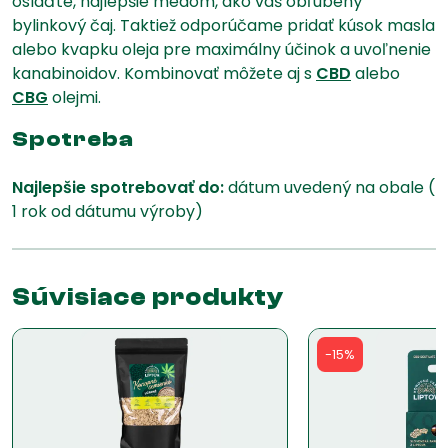
oslaďte, najlepšie medom, ako váš obľúbený
bylinkový čaj. Taktiež odporúčame pridať kúsok masla
alebo kvapku oleja pre maximálny účinok a uvoľnenie
kanabinoidov. Kombinovať môžete aj s
CBD
alebo
CBG
olejmi.
Spotreba
Najlepšie spotrebovať do:
dátum uvedený na obale (
1 rok od dátumu výroby)
Súvisiace produkty
-15%