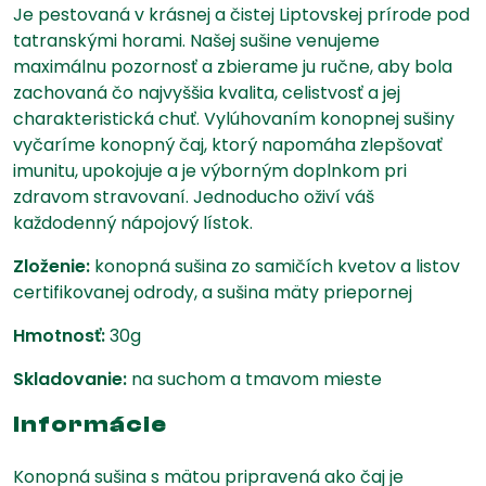
Je pestovaná v krásnej a čistej Liptovskej prírode pod
tatranskými horami. Našej sušine venujeme
maximálnu pozornosť a zbierame ju ručne, aby bola
zachovaná čo najvyššia kvalita, celistvosť a jej
charakteristická chuť. Vylúhovaním konopnej sušiny
vyčaríme konopný čaj, ktorý napomáha zlepšovať
imunitu, upokojuje a je výborným doplnkom pri
zdravom stravovaní. Jednoducho oživí váš
každodenný nápojový lístok.
Zloženie:
konopná sušina zo samičích kvetov a listov
certifikovanej odrody, a sušina mäty priepornej
Hmotnosť:
30g
Skladovanie:
na suchom a tmavom mieste
Informácie
Konopná sušina s mätou pripravená ako čaj je