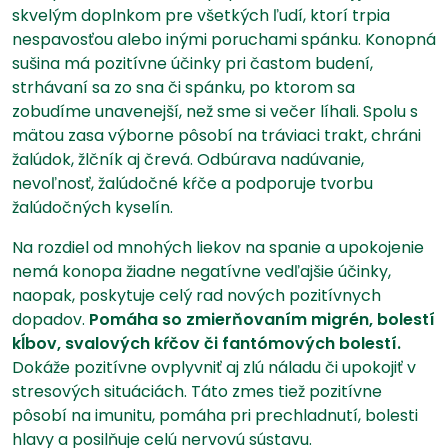
skvelým doplnkom pre všetkých ľudí, ktorí trpia
nespavosťou alebo inými poruchami spánku. Konopná
sušina má pozitívne účinky pri častom budení,
strhávaní sa zo sna či spánku, po ktorom sa
zobudíme unavenejší, než sme si večer líhali. Spolu s
mätou zasa výborne pôsobí na tráviaci trakt, chráni
žalúdok, žlčník aj črevá. Odbúrava nadúvanie,
nevoľnosť, žalúdočné kŕče a podporuje tvorbu
žalúdočných kyselín.
Na rozdiel od mnohých liekov na spanie a upokojenie
nemá konopa žiadne negatívne vedľajšie účinky,
naopak, poskytuje celý rad nových pozitívnych
dopadov.
Pomáha so zmierňovaním migrén, bolestí
kĺbov, svalových kŕčov či fantómových bolestí.
Dokáže pozitívne ovplyvniť aj zlú náladu či upokojiť v
stresových situáciách. Táto zmes tiež pozitívne
pôsobí na imunitu, pomáha pri prechladnutí, bolesti
hlavy a posilňuje celú nervovú sústavu.