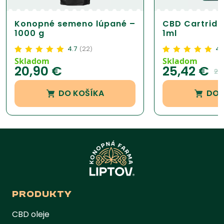
Konopné semeno lúpané –
CBD Cartrid
1000 g
1ml
4.7
22
4.
(
)
Hodnotenie
22
4.73
Hodnotenie
9
4.94
z
Skladom
Skladom
20,90
€
25,42
€
z 5 na základe
5 na základe
29
zákazníckej
zákazníckej
recenzie
recenzie
DO KOŠÍKA
DO 
PRODUKTY
CBD oleje