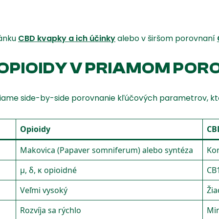
lánku
CBD kvapky a ich účinky
alebo v širšom porovnaní
 OPIOIDY V PRIAMOM POR
priame side-by-side porovnanie kľúčových parametrov, kto
Opioidy
CB
Makovica (Papaver somniferum) alebo syntéza
Kon
μ, δ, κ opioidné
CB1
Veľmi vysoký
Ži
Rozvíja sa rýchlo
Mi