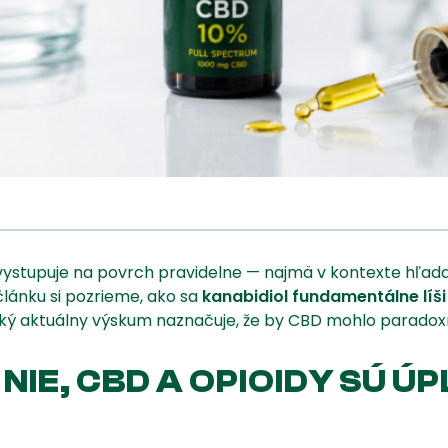
vystupuje na povrch pravidelne — najmä v kontexte hľad
článku si pozrieme, ako sa
kanabidiol fundamentálne líši
, a aký aktuálny výskum naznačuje, že by CBD mohlo parad
IE, CBD A OPIOIDY SÚ Ú