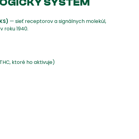
LOGICKÝ SYSTÉM
KS)
— sieť receptorov a signálnych molekúl,
v roku 1940.
THC, ktoré ho aktivuje)