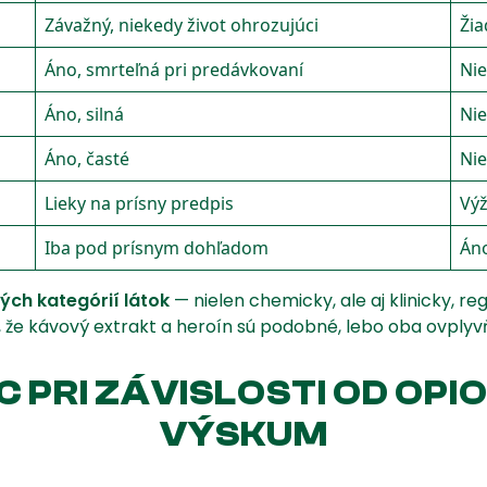
Závažný, niekedy život ohrozujúci
Žia
Áno, smrteľná pri predávkovaní
Nie
Áno, silná
Nie
Áno, časté
Ni
Lieky na prísny predpis
Výž
Iba pod prísnym dohľadom
Áno
ých kategórií látok
— nielen chemicky, ale aj klinicky, re
ť, že kávový extrakt a heroín sú podobné, lebo oba ovply
 PRI ZÁVISLOSTI OD OPI
VÝSKUM