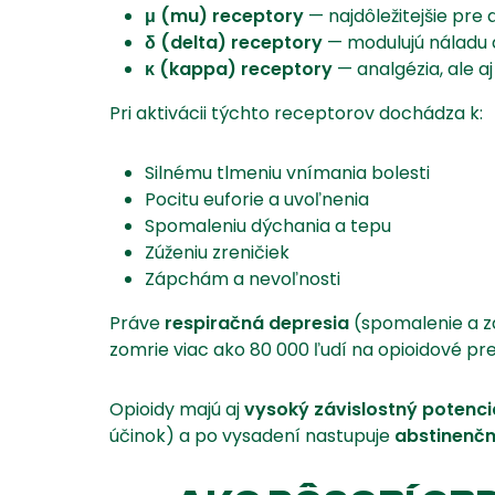
μ (mu) receptory
— najdôležitejšie pre 
δ (delta) receptory
— modulujú náladu
κ (kappa) receptory
— analgézia, ale aj 
Pri aktivácii týchto receptorov dochádza k:
Silnému tlmeniu vnímania bolesti
Pocitu euforie a uvoľnenia
Spomaleniu dýchania a tepu
Zúženiu zreničiek
Zápchám a nevoľnosti
Práve
respiračná depresia
(spomalenie a z
zomrie viac ako 80 000 ľudí na opioidové p
Opioidy majú aj
vysoký závislostný potenci
účinok) a po vysadení nastupuje
abstinenč