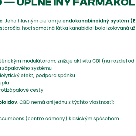
D — ÚPLNE INÝ FARMAKO
c
. Jeho hlavným cieľom je
endokanabinoidný systém (E
storočia, hoci samotná látka kanabidiol bola izolovaná už 
rickým modulátorom; znižuje aktivitu CB1 (na rozdiel od 
a zápalového systému
olytický efekt, podpora spánku
epla
rotizápalové cesty
pioidov
. CBD nemá ani jednu z týchto vlastností:
 accumbens (centre odmeny) klasickým spôsobom