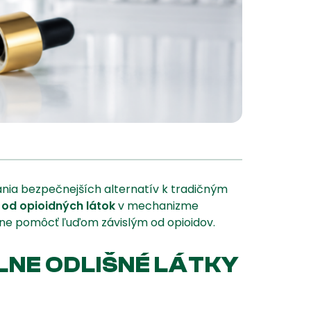
ania bezpečnejších alternatív k tradičným
 od opioidných látok
v mechanizme
oxne pomôcť ľuďom závislým od opioidov.
PLNE ODLIŠNÉ LÁTKY