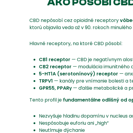
AKO PÔSOBÍ CB
CBD nepôsobí cez opioidné receptory
vôbe
ktorú objavila veda až v 90. rokoch minulého 
Hlavné receptory, na ktoré CBD pôsobí:
CB1 receptor
— CBD je negatívnym alosté
CB2 receptor
— modulácia imunitného 
5-HT1A (serotonínový) receptor
— anxi
TRPV1
— kanály pre vnímanie bolesti a t
GPR55, PPARγ
— ďalšie metabolické a p
Tento profil je
fundamentálne odlišný od o
Nezvyšuje hladinu dopamínu v nucleus
Nespôsobuje euforiu ani „high”
Neutlmuje dýchanie