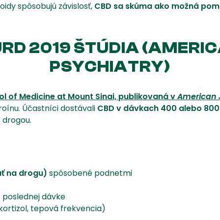
oidy spôsobujú závislosť,
CBD sa skúma ako možná pomôck
D 2019 ŠTÚDIA (AMERI
PSYCHIATRY)
l of Medicine at Mount Sinai, publikovaná v
American J
roínu. Účastníci dostávali
CBD v dávkach 400 alebo 800
 drogou.
uť na drogu)
spôsobené podnetmi
 poslednej dávke
kortizol, tepová frekvencia)