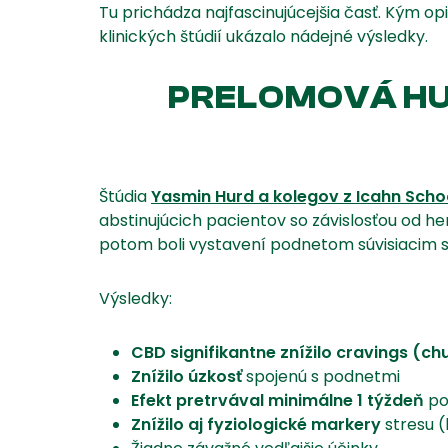
Tu prichádza najfascinujúcejšia časť. Kým opi
klinických štúdií ukázalo nádejné výsledky.
PRELOMOVÁ HUR
Štúdia
Yasmin Hurd a kolegov z Icahn Schoo
abstinujúcich pacientov so závislosťou od he
potom boli vystavení podnetom súvisiacim s
Výsledky:
CBD signifikantne znížilo cravings (ch
Znížilo úzkosť
spojenú s podnetmi
Efekt pretrvával minimálne 1 týždeň
po
Znížilo aj fyziologické markery
stresu (