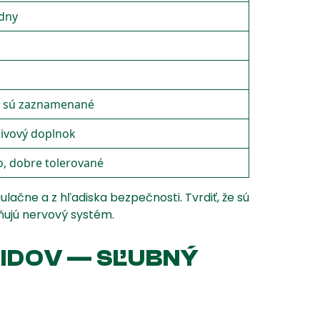
dny
e sú zaznamenané
ivový doplnok
, dobre tolerované
gulačne a z hľadiska bezpečnosti. Tvrdiť, že sú
vňujú nervový systém.
OIDOV — SĽUBNÝ