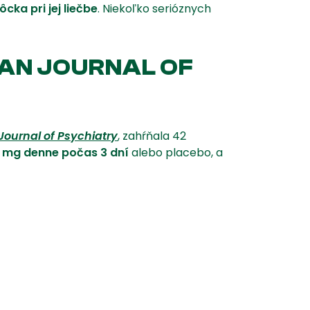
a pri jej liečbe
. Niekoľko serióznych
CAN JOURNAL OF
ournal of Psychiatry
, zahŕňala 42
 mg denne počas 3 dní
alebo placebo, a