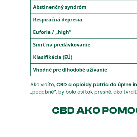
Abstinenčný syndróm
Respiračná depresia
Euforia / „high”
Smrť na predávkovanie
Klasifikácia (EÚ)
Vhodné pre dlhodobé užívanie
Ako vidíte,
CBD a opioidy patria do úplne in
„podobné”, by bolo asi tak presné, ako tvrdi
CBD AKO POMOC