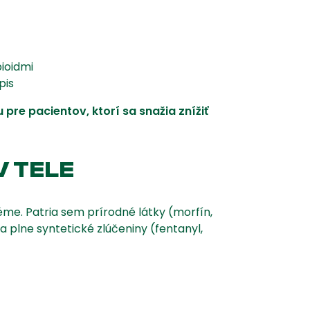
ioidmi
pis
re pacientov, ktorí sa snažia znížiť
V TELE
me. Patria sem prírodné látky (morfín,
a plne syntetické zlúčeniny (fentanyl,