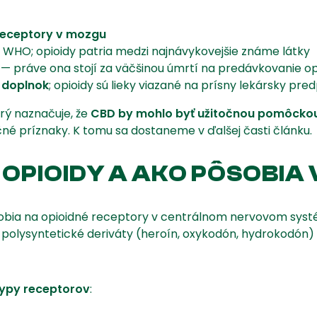
receptory v mozgu
WHO; opioidy patria medzi najnávykovejšie známe látky
— práve ona stojí za väčšinou úmrtí na predávkovanie op
ý doplnok
; opioidy sú lieky viazané na prísny lekársky pred
rý naznačuje, že
CBD by mohlo byť užitočnou pomôckou p
né príznaky. K tomu sa dostaneme v ďalšej časti článku.
 OPIOIDY A AKO PÔSOBIA 
sobia na opioidné receptory v centrálnom nervovom systé
, polysyntetické deriváty (heroín, oxykodón, hydrokodón) 
 typy receptorov
: