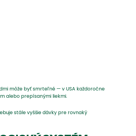
oidmi môže byť smrteľné — v USA každoročne
m alebo prepísanými liekmi.
trebuje stále vyššie dávky pre rovnaký