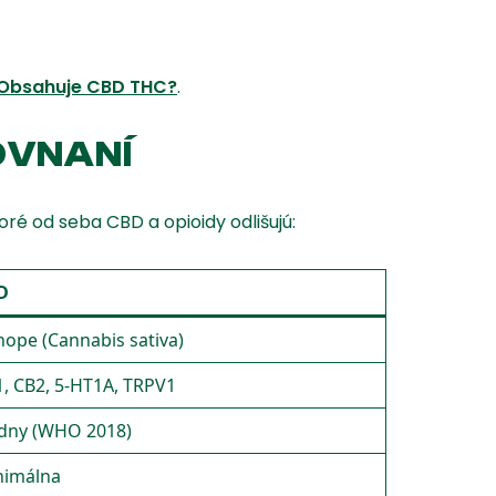
Obsahuje CBD THC?
.
OVNANÍ
ré od seba CBD a opioidy odlišujú:
D
ope (Cannabis sativa)
, CB2, 5-HT1A, TRPV1
adny (WHO 2018)
nimálna