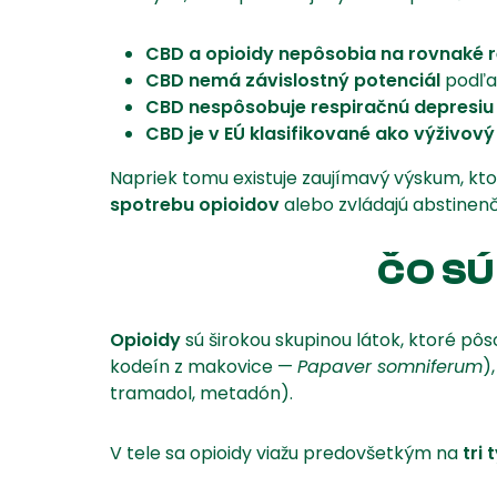
CBD a opioidy nepôsobia na rovnaké 
CBD nemá závislostný potenciál
podľa 
CBD nespôsobuje respiračnú depresiu
CBD je v EÚ klasifikované ako výživov
Napriek tomu existuje zaujímavý výskum, kto
spotrebu opioidov
alebo zvládajú abstinenč
ČO SÚ
Opioidy
sú širokou skupinou látok, ktoré pô
kodeín z makovice —
Papaver somniferum
)
tramadol, metadón).
V tele sa opioidy viažu predovšetkým na
tri