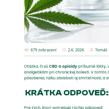
679 zobrazení
2.6. 2026
Tomáš
Otázka, či sú
CBD a opioidy
príbuzné látky, 
analgetikám pri chronickej bolesti. V tomto 
pôsobenia, riziku závislosti aj smrteľnosti
KRÁTKA ODPOVEĎ: N
Pre tých, ktorí potrebujú rýchlu odpoveď: