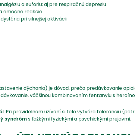
analgéziu a euforiu; aj pre respiračnú depresiu
 a emočné reakcie
dysfória pri silnejšej aktivácii
astavenie dýchania) je dôvod, prečo predávkovanie opi
redávkovanie, väčšinou kombinovaním fentanylu s heroíno
ál
. Pri pravidelnom užívaní si telo vytvára toleranciu (po
ný syndróm
s ťažkými fyzickými a psychickými prejavmi.