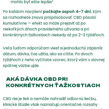
mohlo byť ešte lepšie”
Po každom navýšení
počkajte aspoň 4–7 dní
, kým
sa rozhodnete znova prispôsobovať. CBD pôsobí
kumulatívne — efekt sa môže prejaviť až po
niekoľkých dňoch pravidelného užívania a pri
konkrétnych ťažkostiach niekedy až po 2–3 týždňoch.
Veľa ľuďom odporúčam viesť si jednoduchý zápisník:
dátum, dávka, čas užitia, ako sa cítite. Po dvoch
týždňoch z neho vyčítate vzorec, ktorý vám v slovnej
spätnej väzbe ujde.
AKÁ DÁVKA CBD PRI
KONKRÉTNYCH ŤAŽKOSTIACH
CBD nie je liek a nemôže nahradiť odbornú liečbu,
klinické štúdie však naznačujú orientačné rozsahy