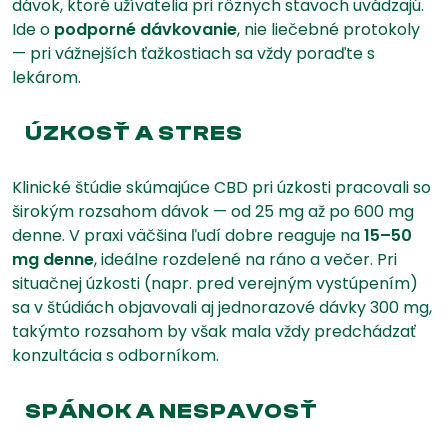
dávok, ktoré užívatelia pri rôznych stavoch uvádzajú.
Ide o
podporné dávkovanie
, nie liečebné protokoly
— pri vážnejších ťažkostiach sa vždy poraďte s
lekárom.
ÚZKOSŤ A STRES
Klinické štúdie skúmajúce CBD pri úzkosti pracovali so
širokým rozsahom dávok — od 25 mg až po 600 mg
denne. V praxi väčšina ľudí dobre reaguje na
15–50
mg denne
, ideálne rozdelené na ráno a večer. Pri
situačnej úzkosti (napr. pred verejným vystúpením)
sa v štúdiách objavovali aj jednorazové dávky 300 mg,
takýmto rozsahom by však mala vždy predchádzať
konzultácia s odborníkom.
SPÁNOK A NESPAVOSŤ