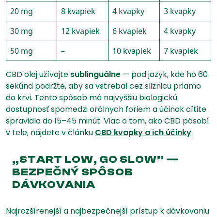
20 mg
8 kvapiek
4 kvapky
3 kvapky
30 mg
12 kvapiek
6 kvapiek
4 kvapky
50 mg
–
10 kvapiek
7 kvapiek
CBD olej užívajte
sublinguálne
— pod jazyk, kde ho 60
sekúnd podržte, aby sa vstrebal cez sliznicu priamo
do krvi. Tento spôsob má najvyššiu biologickú
dostupnosť spomedzi orálnych foriem a účinok cítite
spravidla do 15–45 minút. Viac o tom, ako CBD pôsobí
v tele, nájdete v článku
CBD kvapky a ich účinky
.
„START LOW, GO SLOW” —
BEZPEČNÝ SPÔSOB
DÁVKOVANIA
Najrozšírenejší a najbezpečnejší prístup k dávkovaniu