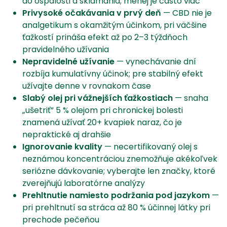
do ospalosti a sklamania; menej je často viac
Privysoké očakávania v prvý deň
— CBD nie je
analgetikum s okamžitým účinkom, pri väčšine
ťažkostí prináša efekt až po 2–3 týždňoch
pravidelného užívania
Nepravidelné užívanie
— vynechávanie dní
rozbíja kumulatívny účinok; pre stabilný efekt
užívajte denne v rovnakom čase
Slabý olej pri vážnejších ťažkostiach
— snaha
„ušetriť” 5 % olejom pri chronickej bolesti
znamená užívať 20+ kvapiek naraz, čo je
nepraktické aj drahšie
Ignorovanie kvality
— necertifikovaný olej s
neznámou koncentráciou znemožňuje akékoľvek
seriózne dávkovanie; vyberajte len značky, ktoré
zverejňujú laboratórne analýzy
Prehltnutie namiesto podržania pod jazykom
—
pri prehltnutí sa stráca až 80 % účinnej látky pri
prechode pečeňou