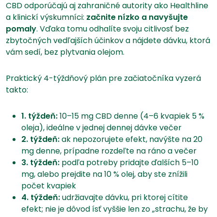
CBD odporúčajú aj zahraničné autority ako Healthline
a klinickí výskumníci:
začnite nízko a navyšujte
pomaly
. Vďaka tomu odhalíte svoju citlivosť bez
zbytočných vedľajších účinkov a nájdete dávku, ktorá
vám sedí, bez plytvania olejom.
Praktický 4-týždňový plán pre začiatočníka vyzerá
takto:
1. týždeň:
10–15 mg CBD denne (4–6 kvapiek 5 %
oleja), ideálne v jednej dennej dávke večer
2. týždeň:
ak nepozorujete efekt, navýšte na 20
mg denne, prípadne rozdeľte na ráno a večer
3. týždeň:
podľa potreby pridajte ďalších 5–10
mg, alebo prejdite na 10 % olej, aby ste znížili
počet kvapiek
4. týždeň:
udržiavajte dávku, pri ktorej cítite
efekt; nie je dôvod ísť vyššie len zo „strachu, že by