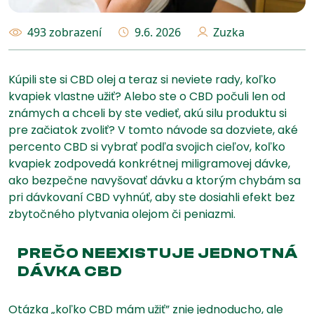
493 zobrazení
9.6. 2026
Zuzka
Kúpili ste si CBD olej a teraz si neviete rady, koľko
kvapiek vlastne užiť? Alebo ste o CBD počuli len od
známych a chceli by ste vedieť, akú silu produktu si
pre začiatok zvoliť? V tomto návode sa dozviete, aké
percento CBD si vybrať podľa svojich cieľov, koľko
kvapiek zodpovedá konkrétnej miligramovej dávke,
ako bezpečne navyšovať dávku a ktorým chybám sa
pri dávkovaní CBD vyhnúť, aby ste dosiahli efekt bez
zbytočného plytvania olejom či peniazmi.
PREČO NEEXISTUJE JEDNOTNÁ
DÁVKA CBD
Otázka „koľko CBD mám užiť” znie jednoducho, ale