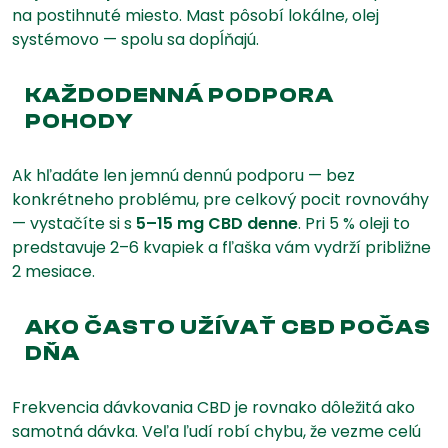
na postihnuté miesto. Mast pôsobí lokálne, olej
systémovo — spolu sa dopĺňajú.
KAŽDODENNÁ PODPORA
POHODY
Ak hľadáte len jemnú dennú podporu — bez
konkrétneho problému, pre celkový pocit rovnováhy
— vystačíte si s
5–15 mg CBD denne
. Pri 5 % oleji to
predstavuje 2–6 kvapiek a fľaška vám vydrží približne
2 mesiace.
AKO ČASTO UŽÍVAŤ CBD POČAS
DŇA
Frekvencia dávkovania CBD je rovnako dôležitá ako
samotná dávka. Veľa ľudí robí chybu, že vezme celú