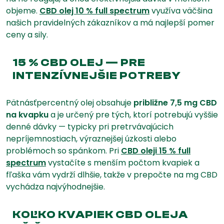
objeme.
CBD olej 10 % full spectrum
využíva väčšina
našich pravidelných zákazníkov a má najlepší pomer
ceny a sily.
15 % CBD OLEJ — PRE
INTENZÍVNEJŠIE POTREBY
Pätnásťpercentný olej obsahuje
približne 7,5 mg CBD
na kvapku
a je určený pre tých, ktorí potrebujú vyššie
denné dávky — typicky pri pretrvávajúcich
nepríjemnostiach, výraznejšej úzkosti alebo
problémoch so spánkom. Pri
CBD oleji 15 % full
spectrum
vystačíte s menším počtom kvapiek a
fľaška vám vydrží dlhšie, takže v prepočte na mg CBD
vychádza najvýhodnejšie.
KOĽKO KVAPIEK CBD OLEJA