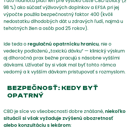
Táto hodnota platí len pre vysoko čisté CBD izoláty (≥
98 %) ako súčasť výživových doplnkov a EFSA pri jej
výpočte použila bezpečnostný faktor 400 (kvôli
nedostatku dlhodobých dát u zdravých ľudí, najmä u
tehotných žien a osôb pod 25 rokov).
Ide teda o
regulačnú opatrnícku hranicu
, nie o
vedecky podloženú „toxickú dávku” — klinický výskum
aj dlhoročná prax bežne pracujú s násobne vyššími
dávkami. Užívateľ by si však mal byť tohto rámca
vedomý a k vyšším dávkam pristupovať s rozmyslom.
BEZPEČNOSŤ: KEDY BYŤ
OPATRNÝ
CBD je síce vo všeobecnosti dobre znášané,
niekoľko
situácií si však vyžaduje zvýšenú obozretnosť
alebo konzultáciu s lekárom
: