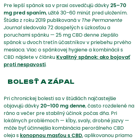
Pre lepší spánok sa v praxi osvedčujú dávky
25–70
mg pred spaním
, užité 30–60 minút pred uložením.
Štúdia z roku 2019 publikovaná v
The Permanente
Journal
sledovala 72 dospelých s úzkosťou a
poruchami spánku — 25 mg CBD denne zlepšilo
spánok u dvoch tretín účastníkov v priebehu prvého
mesiaca. Viac o spánkovej hygiene a kombinácii s
CBD nájdete v článku
Kvalitný spánok: ako bojovať
proti nespavosti
.
BOLESŤ A ZÁPAL
Pri chronickej bolesti sa v štúdiách najčastejšie
objavujú dávky
20–100 mg denne
, často rozdelené na
ráno a večer pre stabilný účinok počas dňa. Pri
lokálnych problémoch — kĺby, svaly, drobné jazvy —
môže byť účinnejšia kombinácia perorálneho CBD
oleja s
konopnou masťou s CBD
, aplikovanou priamo