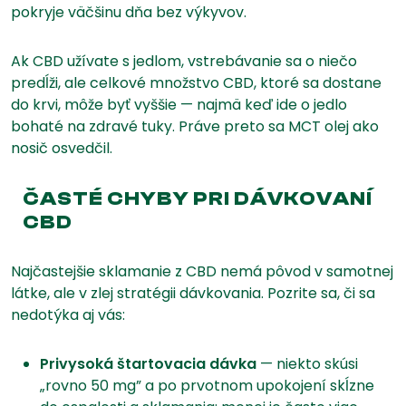
pokryje väčšinu dňa bez výkyvov.
Ak CBD užívate s jedlom, vstrebávanie sa o niečo
predĺži, ale celkové množstvo CBD, ktoré sa dostane
do krvi, môže byť vyššie — najmä keď ide o jedlo
bohaté na zdravé tuky. Práve preto sa MCT olej ako
nosič osvedčil.
ČASTÉ CHYBY PRI DÁVKOVANÍ
CBD
Najčastejšie sklamanie z CBD nemá pôvod v samotnej
látke, ale v zlej stratégii dávkovania. Pozrite sa, či sa
nedotýka aj vás:
Privysoká štartovacia dávka
— niekto skúsi
„rovno 50 mg” a po prvotnom upokojení skĺzne