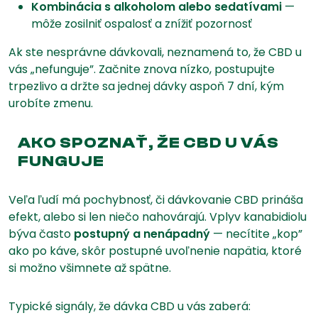
Kombinácia s alkoholom alebo sedatívami
—
môže zosilniť ospalosť a znížiť pozornosť
Ak ste nesprávne dávkovali, neznamená to, že CBD u
vás „nefunguje”. Začnite znova nízko, postupujte
trpezlivo a držte sa jednej dávky aspoň 7 dní, kým
urobíte zmenu.
AKO SPOZNAŤ, ŽE CBD U VÁS
FUNGUJE
Veľa ľudí má pochybnosť, či dávkovanie CBD prináša
efekt, alebo si len niečo nahovárajú. Vplyv kanabidiolu
býva často
postupný a nenápadný
— necítite „kop”
ako po káve, skôr postupné uvoľnenie napätia, ktoré
si možno všimnete až spätne.
Typické signály, že dávka CBD u vás zaberá: