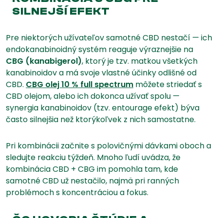
SILNEJŠÍ EFEKT
Pre niektorých užívateľov samotné CBD nestačí — ich
endokanabinoidný systém reaguje výraznejšie na
CBG (kanabigerol)
, ktorý je tzv. matkou všetkých
kanabinoidov a má svoje vlastné účinky odlišné od
CBD.
CBG olej 10 % full spectrum
môžete striedať s
CBD olejom, alebo ich dokonca užívať spolu —
synergia kanabinoidov (tzv. entourage efekt) býva
často silnejšia než ktorýkoľvek z nich samostatne.
Pri kombinácii začnite s polovičnými dávkami oboch a
sledujte reakciu týždeň. Mnoho ľudí uvádza, že
kombinácia CBD + CBG im pomohla tam, kde
samotné CBD už nestačilo, najmä pri ranných
problémoch s koncentráciou a fokus.