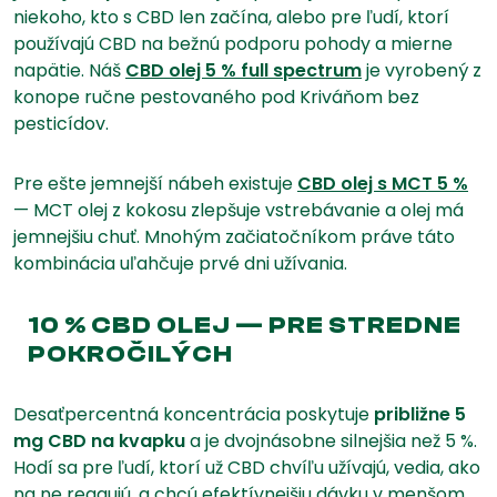
niekoho, kto s CBD len začína, alebo pre ľudí, ktorí
používajú CBD na bežnú podporu pohody a mierne
napätie. Náš
CBD olej 5 % full spectrum
je vyrobený z
konope ručne pestovaného pod Kriváňom bez
pesticídov.
Pre ešte jemnejší nábeh existuje
CBD olej s MCT 5 %
— MCT olej z kokosu zlepšuje vstrebávanie a olej má
jemnejšiu chuť. Mnohým začiatočníkom práve táto
kombinácia uľahčuje prvé dni užívania.
10 % CBD OLEJ — PRE STREDNE
POKROČILÝCH
Desaťpercentná koncentrácia poskytuje
približne 5
mg CBD na kvapku
a je dvojnásobne silnejšia než 5 %.
Hodí sa pre ľudí, ktorí už CBD chvíľu užívajú, vedia, ako
na ne reagujú, a chcú efektívnejšiu dávku v menšom