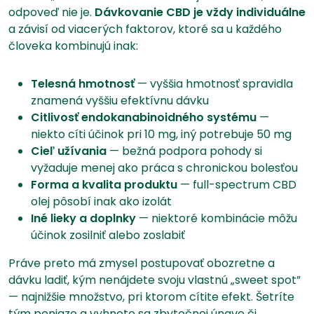
odpoveď nie je.
Dávkovanie CBD je vždy individuálne
a závisí od viacerých faktorov, ktoré sa u každého
človeka kombinujú inak:
Telesná hmotnosť
— vyššia hmotnosť spravidla
znamená vyššiu efektívnu dávku
Citlivosť endokanabinoidného systému
—
niekto cíti účinok pri 10 mg, iný potrebuje 50 mg
Cieľ užívania
— bežná podpora pohody si
vyžaduje menej ako práca s chronickou bolesťou
Forma a kvalita produktu
— full-spectrum CBD
olej pôsobí inak ako izolát
Iné lieky a doplnky
— niektoré kombinácie môžu
účinok zosilniť alebo zoslabiť
Práve preto má zmysel postupovať obozretne a
dávku ladiť, kým nenájdete svoju vlastnú „sweet spot”
— najnižšie množstvo, pri ktorom cítite efekt. Šetríte
tým peniaze a vyhnete sa zbytočnej únave či