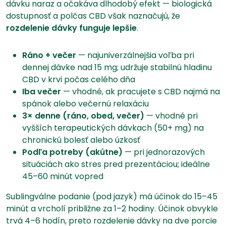
dávku naraz a očakáva dlhodobý efekt — biologická
dostupnosť a polčas CBD však naznačujú, že
rozdelenie dávky funguje lepšie
.
Ráno + večer
— najuniverzálnejšia voľba pri
dennej dávke nad 15 mg; udržuje stabilnú hladinu
CBD v krvi počas celého dňa
Iba večer
— vhodné, ak pracujete s CBD najmä na
spánok alebo večernú relaxáciu
3× denne (ráno, obed, večer)
— vhodné pri
vyšších terapeutických dávkach (50+ mg) na
chronickú bolesť alebo úzkosť
Podľa potreby (akútne)
— pri jednorazových
situáciách ako stres pred prezentáciou; ideálne
45–60 minút vopred
Sublingválne podanie (pod jazyk) má účinok do 15–45
minút a vrcholí približne za 1–2 hodiny. Účinok obvykle
trvá 4–6 hodín, preto rozdelenie dávky na dve porcie