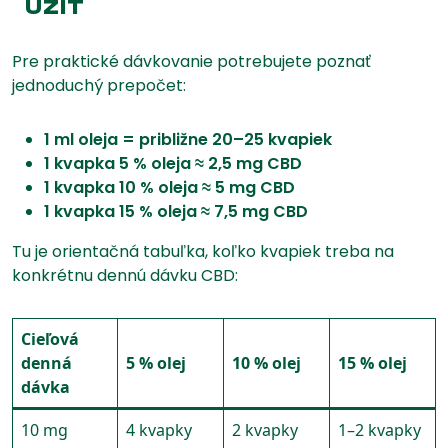
UŽIŤ
Pre praktické dávkovanie potrebujete poznať
jednoduchý prepočet:
1 ml oleja = približne 20–25 kvapiek
1 kvapka 5 % oleja ≈ 2,5 mg CBD
1 kvapka 10 % oleja ≈ 5 mg CBD
1 kvapka 15 % oleja ≈ 7,5 mg CBD
Tu je orientačná tabuľka, koľko kvapiek treba na
konkrétnu dennú dávku CBD:
Cieľová
denná
5 % olej
10 % olej
15 % olej
dávka
10 mg
4 kvapky
2 kvapky
1–2 kvapky