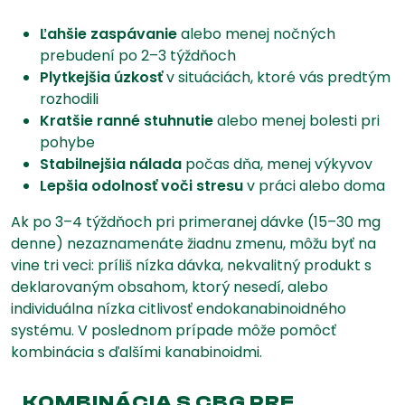
Ľahšie zaspávanie
alebo menej nočných
prebudení po 2–3 týždňoch
Plytkejšia úzkosť
v situáciách, ktoré vás predtým
rozhodili
Kratšie ranné stuhnutie
alebo menej bolesti pri
pohybe
Stabilnejšia nálada
počas dňa, menej výkyvov
Lepšia odolnosť voči stresu
v práci alebo doma
Ak po 3–4 týždňoch pri primeranej dávke (15–30 mg
denne) nezaznamenáte žiadnu zmenu, môžu byť na
vine tri veci: príliš nízka dávka, nekvalitný produkt s
deklarovaným obsahom, ktorý nesedí, alebo
individuálna nízka citlivosť endokanabinoidného
systému. V poslednom prípade môže pomôcť
kombinácia s ďalšími kanabinoidmi.
KOMBINÁCIA S CBG PRE