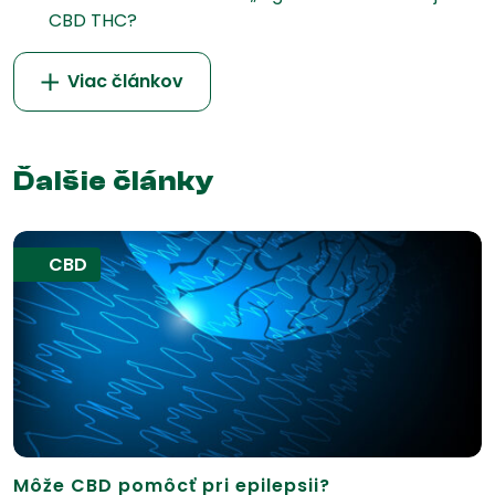
CBD THC?
Viac článkov
Ďalšie články
CBD
Môže CBD pomôcť pri epilepsii?