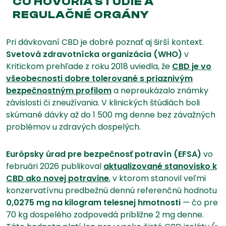
ČO HOVORIA ŠTÚDIE A
REGULAČNÉ ORGÁNY
Pri dávkovaní CBD je dobré poznať aj širší kontext.
Svetová zdravotnícka organizácia (WHO)
v
Kritickom prehľade z roku 2018 uviedla, že
CBD je vo
všeobecnosti dobre tolerované s priaznivým
bezpečnostným profilom
a nepreukázalo známky
závislosti či zneužívania. V klinických štúdiách boli
skúmané dávky až do 1 500 mg denne bez závažných
problémov u zdravých dospelých.
Európsky úrad pre bezpečnosť potravín (EFSA)
vo
februári 2026 publikoval
aktualizované stanovisko k
CBD ako novej potravine
, v ktorom stanovil veľmi
konzervatívnu predbežnú dennú referenčnú hodnotu
0,0275 mg na kilogram telesnej hmotnosti
— čo pre
70 kg dospelého zodpovedá približne 2 mg denne.