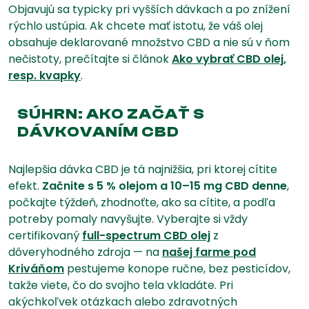
Objavujú sa typicky pri vyšších dávkach a po znížení
rýchlo ustúpia. Ak chcete mať istotu, že váš olej
obsahuje deklarované množstvo CBD a nie sú v ňom
nečistoty, prečítajte si článok
Ako vybrať CBD olej,
resp. kvapky
.
SÚHRN: AKO ZAČAŤ S
DÁVKOVANÍM CBD
Najlepšia dávka CBD je tá najnižšia, pri ktorej cítite
efekt.
Začnite s 5 % olejom a 10–15 mg CBD denne
,
počkajte týždeň, zhodnoťte, ako sa cítite, a podľa
potreby pomaly navyšujte. Vyberajte si vždy
certifikovaný
full-spectrum CBD olej
z
dôveryhodného zdroja — na
našej farme pod
Kriváňom
pestujeme konope ručne, bez pesticídov,
takže viete, čo do svojho tela vkladáte. Pri
akýchkoľvek otázkach alebo zdravotných