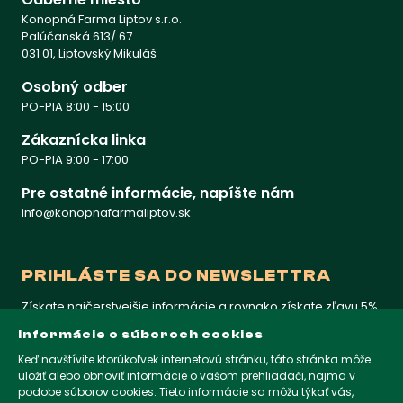
Konopná Farma Liptov s.r.o.
Palúčanská 613/ 67
031 01, Liptovský Mikuláš
Osobný odber
PO-PIA 8:00 - 15:00
Zákaznícka linka
PO-PIA 9:00 - 17:00
Pre ostatné informácie, napíšte nám
info@konopnafarmaliptov.sk
PRIHLÁSTE SA DO NEWSLETTRA
Získate najčerstvejšie informácie a rovnako získate zľavu 5%
na prvý nákup
Informácie o súboroch cookies
Keď navštívite ktorúkoľvek internetovú stránku, táto stránka môže
uložiť alebo obnoviť informácie o vašom prehliadači, najmä v
KONOPNAFARMALIPTOV.SK
podobe súborov cookies. Tieto informácie sa môžu týkať vás,