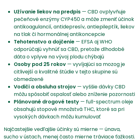
Užívanie liekov na predpis
— CBD ovplyvňuje
pečeňové enzýmy CYP450 a môže zmeniť účinok
antikoagulancií, antidepresív, antiepileptík, liekov
na tlak či hormonálnej antikoncepcie
Tehotenstvo a dojčenie
— EFSA aj WHO
odporúčajú vyhnúť sa CBD, pretože dlhodobé
dáta o vplyve na vývoj plodu chýbajú
Osoby pod 25 rokov
— vyvíjajúci sa mozog je
citlivejší a kvalitné štúdie v tejto skupine sú
obmedzené
Vodiči a obsluha strojov
— vyššie dávky CBD
môžu spôsobiť ospalosť alebo zníženie pozornosti
Plánované drogové testy
— full-spectrum oleje
obsahujú stopové množstvá THC, ktoré sa pri
vysokých dávkach môžu kumulovať
Najčastejšie vedľajšie účinky sú mierne — únava,
sucho v ústach, menej často mierne tráviace ťažkosti.