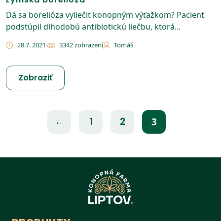
Dá sa borelióza vyliečiť konopným výťažkom? Pacient
podstúpil dlhodobú antibiotickú liečbu, ktorá...
28.7. 2021
3342 zobrazení
Tomáš
Zobraziť
←
1
2
3