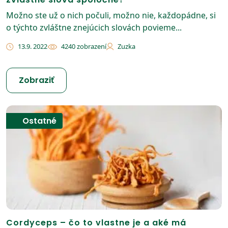
Možno ste už o nich počuli, možno nie, každopádne, si
o týchto zvláštne znejúcich slovách povieme...
13.9. 2022
4240 zobrazení
Zuzka
Zobraziť
Ostatné
Cordyceps – čo to vlastne je a aké má