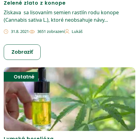
Zelené zlato z konope
Získava sa lisovaním semien rastlín rodu konope
(Cannabis sativa L.), ktoré neobsahuje návy...
31.8. 2021
3651 zobrazení
Lukáš
Zobraziť
Ostatné
Lymská borelióza