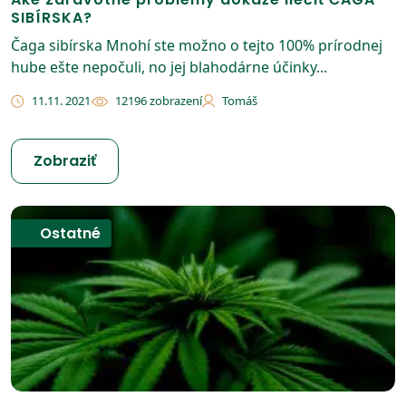
SIBÍRSKA?
Čaga sibírska Mnohí ste možno o tejto 100% prírodnej
hube ešte nepočuli, no jej blahodárne účinky...
11.11. 2021
12196 zobrazení
Tomáš
Zobraziť
Ostatné