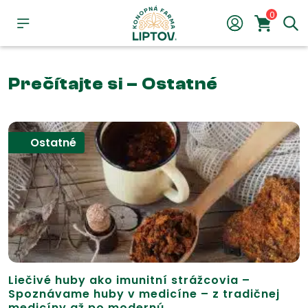
0
Prečítajte si – Ostatné
Ostatné
Liečivé huby ako imunitní strážcovia –
Spoznávame huby v medicíne – z tradičnej
medicíny až po modernú