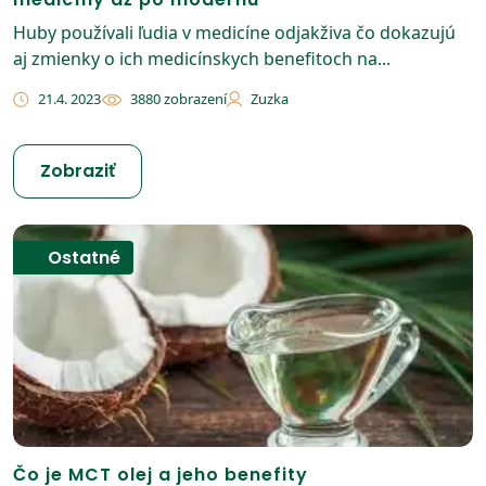
Huby používali ľudia v medicíne odjakživa čo dokazujú
aj zmienky o ich medicínskych benefitoch na...
21.4. 2023
3880 zobrazení
Zuzka
Zobraziť
Ostatné
Čo je MCT olej a jeho benefity