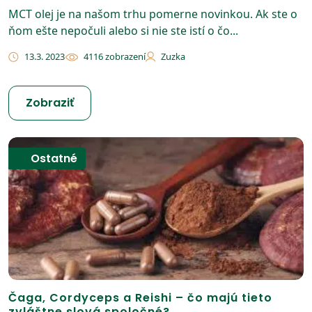
MCT olej je na našom trhu pomerne novinkou. Ak ste o
ňom ešte nepočuli alebo si nie ste istí o čo...
13.3. 2023
4116 zobrazení
Zuzka
Zobraziť
Ostatné
Čaga, Cordyceps a Reishi – čo majú tieto
zvláštne slová spoločné?