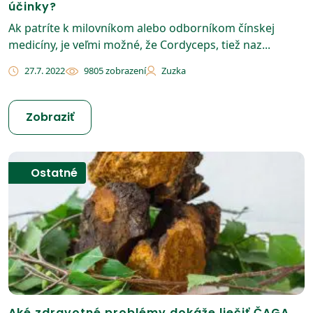
účinky?
Ak patríte k milovníkom alebo odborníkom čínskej
medicíny, je veľmi možné, že Cordyceps, tiež naz...
27.7. 2022
9805 zobrazení
Zuzka
Zobraziť
Ostatné
Aké zdravotné problémy dokáže liečiť ČAGA